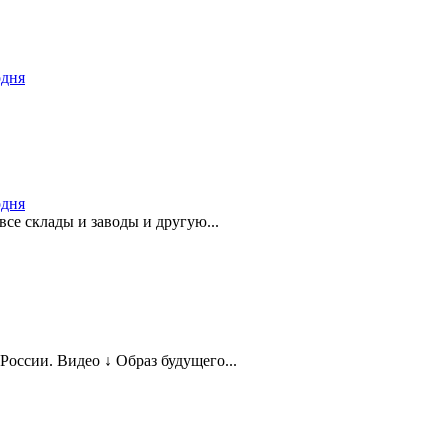
одня
одня
се склады и заводы и другую...
оссии. Видео ↓ Образ будущего...