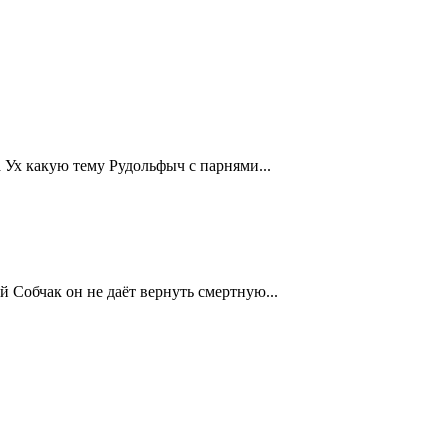
 Ух какую тему Рудольфыч с парнями...
й Собчак он не даёт вернуть смертную...