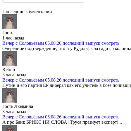
Последние комментарии
Гость
1 час назад
Вечер с Соловьёвым 05.08.26 последний выпуск смотреть
Очередное подтверждение, что и у Рудольфыча гадит 5 колонна
Retrub
3 часа назад
Вечер с Соловьёвым 05.08.26 последний выпуск смотреть
Путин и его партия ЕР либерал как его учитель в бозе почивши
Гость Людмила
3 часа назад
Вечер с Соловьёвым 05.08.26 последний выпуск смотреть
А про Банк БРИКС НИ СЛОВА! Труса празнует эксперт!...