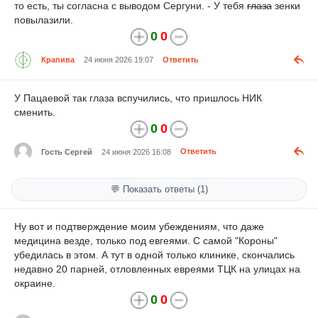
то есть, ты согласна с выводом Сергуни. - У тебя
глаза
зенки
повылазили.
0
0
Крапива
24 июня 2026 19:07
Ответить
У Пацаевой так глаза вспучились, что пришлось НИК
сменить.
0
0
Гость Сергей
24 июня 2026 16:08
Ответить
💬 Показать ответы (1)
Ну вот и подтверждение моим убеждениям, что даже
медицина везде, только под евгеями. С самой "Короны"
убедилась в этом. А тут в одной только клинике, скончались
недавно 20 парней, отловленных евреями ТЦК на улицах на
окраине.
0
0