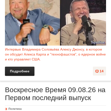
Интервью Владимира Соловьёва Алексу Джонсу, в котором
он обсудит Алекса Карпа и "технофашстов", о ядерное войне
и кто управляет США.
Подробнее
14
Воскресное Время 09.08.26 на
Первом последний выпуск
Политика