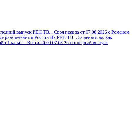
следний выпуск РЕН ТВ...
Своя правда от 07.08.2026 с Романом
е развлечения в России На РЕН ТВ...
За деньги да: как
йн 1 канал...
Вести 20.00 07.08.26 последний выпуск