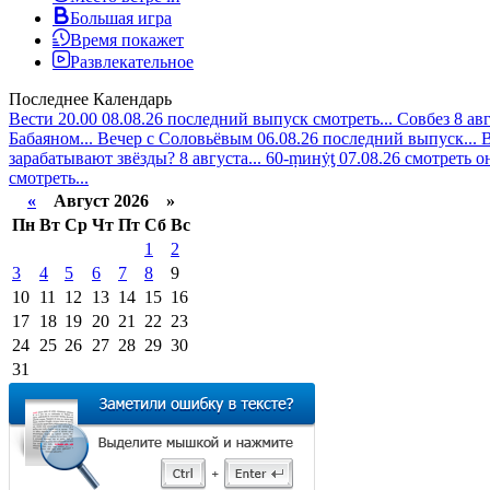
Большая игра
Время покажет
Развлекательное
Последнее
Календарь
Вести 20.00 08.08.26 последний выпуск смотреть...
Совбез 8 ав
Бабаяном...
Вечер с Соловьёвым 06.08.26 последний выпуск...
В
зарабатывают звёзды? 8 августа...
60-ṃинẏƫ 07.08.26 смотреть о
смотреть...
«
Август 2026 »
Пн
Вт
Ср
Чт
Пт
Сб
Вс
1
2
3
4
5
6
7
8
9
10
11
12
13
14
15
16
17
18
19
20
21
22
23
24
25
26
27
28
29
30
31