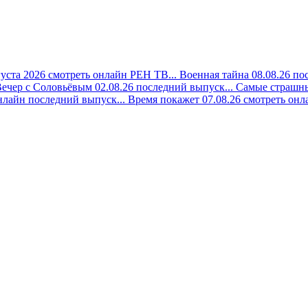
густа 2026 смотреть онлайн РЕН ТВ...
Военная тайна 08.08.26 по
ечер с Соловьёвым 02.08.26 последний выпуск...
Самые страшны
нлайн последний выпуск...
Время покажет 07.08.26 смотреть онла