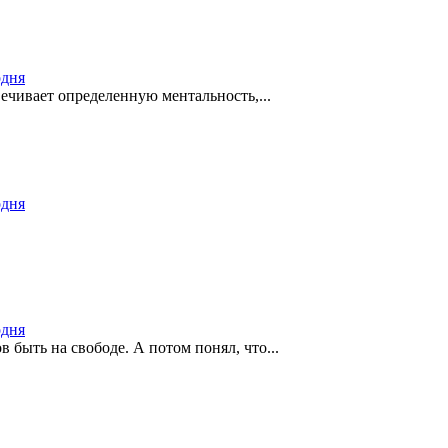
одня
ечивает определенную ментальность,...
одня
одня
в быть на свободе. А потом понял, что...