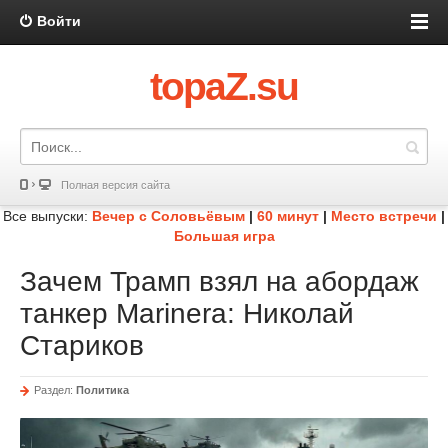
Войти
topaZ.su
Полная версия сайта
Все выпуски:
Вечер с Соловьёвым
|
60 минут
|
Место встречи
|
Большая игра
Зачем Трамп взял на абордаж
танкер Marinera: Николай
Стариков
Раздел:
Политика