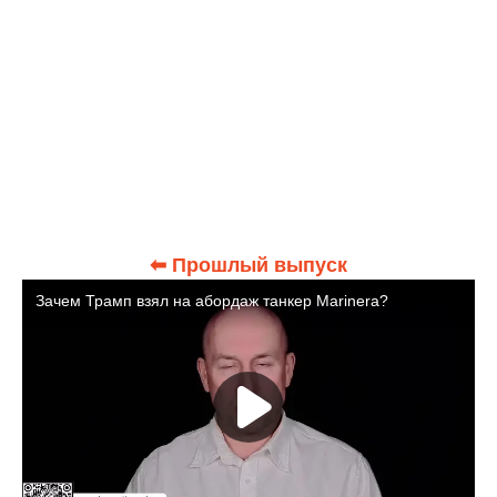
⬅ Прошлый выпуск