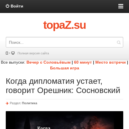
Войти
topaZ.su
Полная версия сайта
Все выпуски:
Вечер с Соловьёвым
|
60 минут
|
Место встречи
|
Большая игра
Когда дипломатия устает,
говорит Орешник: Сосновский
Раздел:
Политика