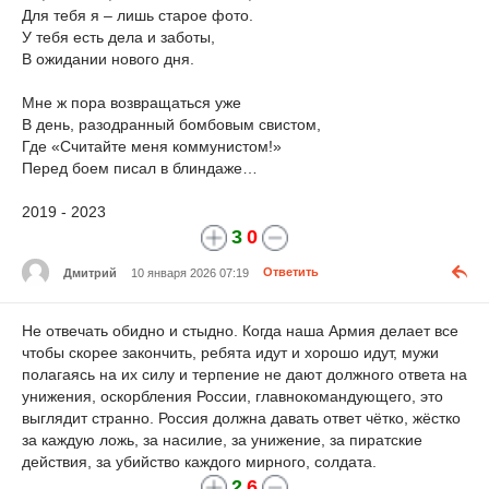
Для тебя я – лишь старое фото.
У тебя есть дела и заботы,
В ожидании нового дня.
Мне ж пора возвращаться уже
В день, разодранный бомбовым свистом,
Где «Считайте меня коммунистом!»
Перед боем писал в блиндаже…
2019 - 2023
3
0
Дмитрий
10 января 2026 07:19
Ответить
Не отвечать обидно и стыдно. Когда наша Армия делает все
чтобы скорее закончить, ребята идут и хорошо идут, мужи
полагаясь на их силу и терпение не дают должного ответа на
унижения, оскорбления России, главнокомандующего, это
выглядит странно. Россия должна давать ответ чётко, жёстко
за каждую ложь, за насилие, за унижение, за пиратские
действия, за убийство каждого мирного, солдата.
2
6