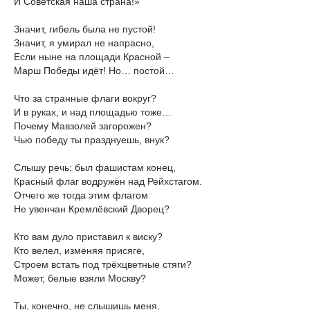
И Советская наша страна!»
Значит, гибель была не пустой!
Значит, я умирал не напрасно,
Если ныне на площади Красной –
Марш Победы идёт! Но… постой…
Что за странные флаги вокруг?
И в руках, и над площадью тоже…
Почему Мавзолей загорожен?
Чью победу ты празднуешь, внук?
Слышу речь: был фашистам конец,
Красный флаг водружён над Рейхстагом.
Отчего же тогда этим флагом
Не увенчан Кремлёвский Дворец?
Кто вам дуло приставил к виску?
Кто велел, изменяя присяге,
Строем встать под трёхцветные стяги?
Может, белые взяли Москву?
Ты, конечно, не слышишь меня,