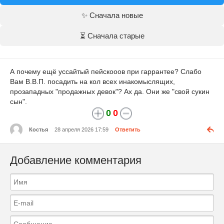
✨ Сначала новые
⏳ Сначала старые
А почему ещё уссайтый пейскооов при гаррантее? Слабо
Вам В.В.П. посадить на кол всех инакомыслящих,
прозападных "продажных девок"? Ах да. Они же "свой сукин
сын".
0
0
Костья
28 апреля 2026 17:59
Ответить
Добавление комментария