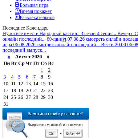
Большая игра
Время покажет
Развлекательное
Последнее
Календарь
Ну-ка все вместе Народный кастинг 3 сезон 4 серия...
Вечер с С
онлайн последний...
60-ṃинẏƫ 07.08.26 смотреть онлайн послед
игра 06.08.2026 смотреть онлайн последний...
Вести 20.00 06.0
последний выпуск...
«
Август 2026 »
Пн
Вт
Ср
Чт
Пт
Сб
Вс
1
2
3
4
5
6
7
8
9
10
11
12
13
14
15
16
17
18
19
20
21
22
23
24
25
26
27
28
29
30
31