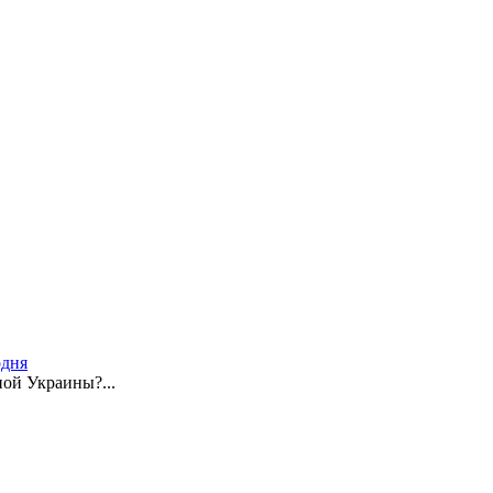
одня
ной Украины?...