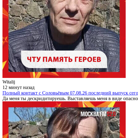
Witalij
12 минут назад
Полный контакт с Соловьёвым 07.08.26 последний выпуск сег
Да меня ты дескридитируешь. Выставляешь меня в виде опасно