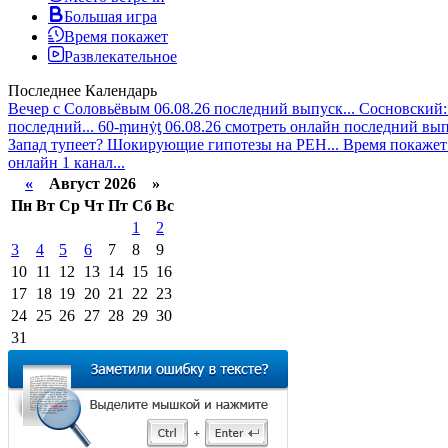
Большая игра
Время покажет
Развлекательное
Последнее
Календарь
Вечер с Соловьёвым 06.08.26 последний выпуск...
Сосновский: 
последний...
60-ṃинẏƫ 06.08.26 смотреть онлайн последний вып
Запад тупеет? Шокирующие гипотезы на РЕН...
Время покажет 
онлайн 1 канал...
«
Август 2026 »
Пн
Вт
Ср
Чт
Пт
Сб
Вс
1
2
3
4
5
6
7
8
9
10
11
12
13
14
15
16
17
18
19
20
21
22
23
24
25
26
27
28
29
30
31