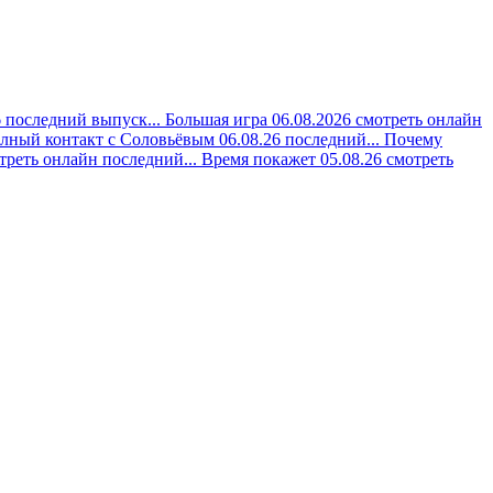
 последний выпуск...
Большая игра 06.08.2026 смотреть онлайн
лный контакт с Соловьёвым 06.08.26 последний...
Почему
треть онлайн последний...
Время покажет 05.08.26 смотреть