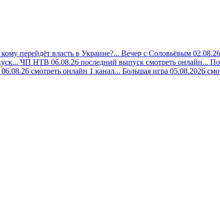
кому перейдёт власть в Украине?...
Вечер с Соловьёвым 02.08.26
уск...
ЧП НТВ 06.08.26 последний выпуск смотреть онлайн...
По
06.08.26 смотреть онлайн 1 канал...
Большая игра 05.08.2026 смо