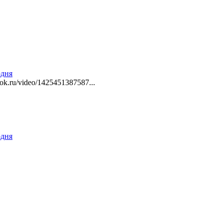
одня
ok.ru/video/1425451387587...
одня