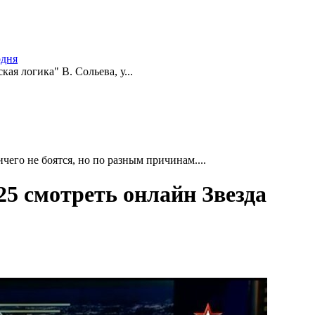
одня
ая логика" В. Сольева, у...
чего не боятся, но по разным причинам....
25 смотреть онлайн Звезда