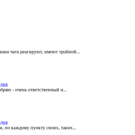
ники чата реагируют, имеют тройной...
одня
ряю - очень ответственный и...
одня
и, по каждому пункту своих, таких...