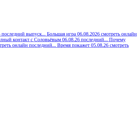
 последний выпуск...
Большая игра 06.08.2026 смотреть онлайн
лный контакт с Соловьёвым 06.08.26 последний...
Почему
треть онлайн последний...
Время покажет 05.08.26 смотреть