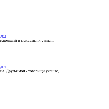
одня
масшедший и придумал и сумел...
одня
на. Друзья мои - товарищи ученые,...