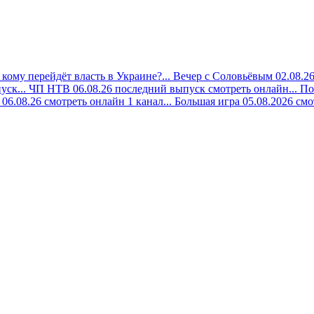
кому перейдёт власть в Украине?...
Вечер с Соловьёвым 02.08.26
уск...
ЧП НТВ 06.08.26 последний выпуск смотреть онлайн...
По
06.08.26 смотреть онлайн 1 канал...
Большая игра 05.08.2026 смо