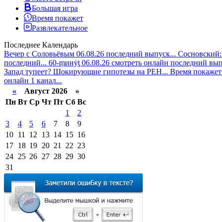
Большая игра
Время покажет
Развлекательное
Последнее
Календарь
Вечер с Соловьёвым 06.08.26 последний выпуск...
Сосновский: 
последний...
60-ṃинẏƫ 06.08.26 смотреть онлайн последний вып
Запад тупеет? Шокирующие гипотезы на РЕН...
Время покажет 
онлайн 1 канал...
«
Август 2026 »
Пн
Вт
Ср
Чт
Пт
Сб
Вс
1
2
3
4
5
6
7
8
9
10
11
12
13
14
15
16
17
18
19
20
21
22
23
24
25
26
27
28
29
30
31