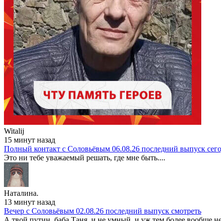
Witalij
15 минут назад
Полный контакт с Соловьёвым 06.08.26 последний выпуск сег
Это ни тебе уважаемый решать, где мне быть....
Наталина.
13 минут назад
Вечер с Соловьёвым 02.08.26 последний выпуск смотреть
А твой путин, баба Таня, и не умный, и уж тем более вообще не см