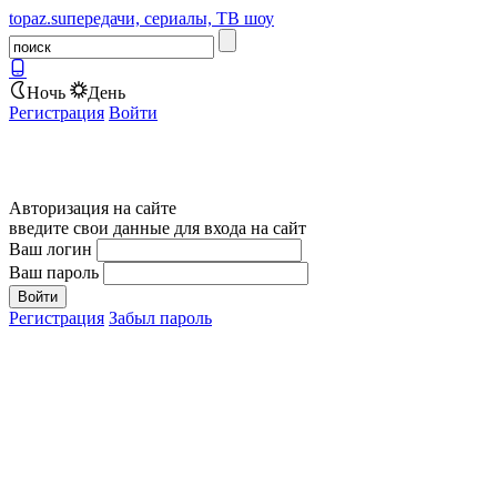
topaz.su
передачи, сериалы, ТВ шоу
Ночь
День
Регистрация
Войти
Авторизация на сайте
введите свои данные для входа на сайт
Ваш логин
Ваш пароль
Регистрация
Забыл пароль