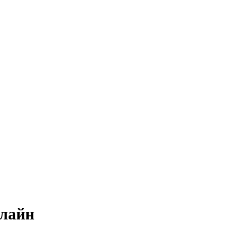
нлайн