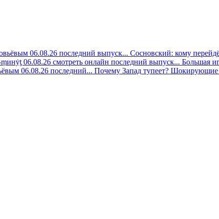
овьёвым 06.08.26 последний выпуск...
Сосновский: кому перейдёт
-ṃинẏƫ 06.08.26 смотреть онлайн последний выпуск...
Большая иг
ёвым 06.08.26 последний...
Почему Запад тупеет? Шокирующие 