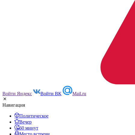
Войти Яндекс
Войти ВК
Mail.ru
Навигация
Политическое
Вечер
60 минут
Место встречи