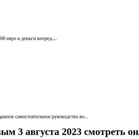
00 евро и деньги вперед....
ажное самостоятельное руководство во...
ым 3 августа 2023 смотреть о