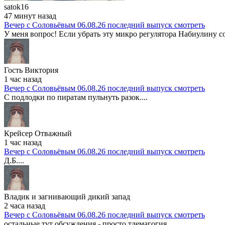
satok16
47 минут назад
Вечер с Соловьёвым 06.08.26 последний выпуск смотреть
У меня вопрос! Если убрать эту микро регулятора Набиулину со
Гость Виктория
1 час назад
Вечер с Соловьёвым 06.08.26 последний выпуск смотреть
С подлодки по пиратам пульнуть разок....
Крейсер Отважный
1 час назад
Вечер с Соловьёвым 06.08.26 последний выпуск смотреть
Д.Б....
Владик и загнивающий дикий запад
2 часа назад
Вечер с Соловьёвым 06.08.26 последний выпуск смотреть
остальные тут обсуждения - просто тдемагогия....