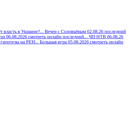
 власть в Украине?...
Вечер с Соловьёвым 02.08.26 последний
ра 06.08.2026 смотреть онлайн последний...
ЧП НТВ 06.08.26
гипотезы на РЕН...
Большая игра 05.08.2026 смотреть онлайн