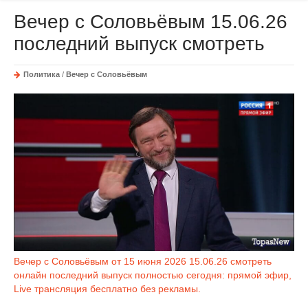
Вечер с Соловьёвым 15.06.26
последний выпуск смотреть
Политика
/
Вечер с Соловьёвым
Вечер с Соловьёвым от 15 июня 2026 15.06.26 смотреть
онлайн последний выпуск полностью сегодня: прямой эфир,
Live трансляция бесплатно без рекламы.