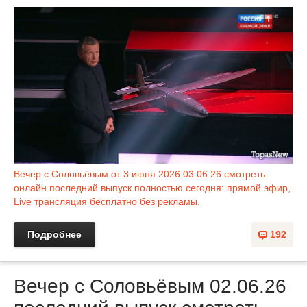
Вечер с Соловьёвым от 3 июня 2026 03.06.26 смотреть
онлайн последний выпуск полностью сегодня: прямой эфир,
Live трансляция бесплатно без рекламы.
Подробнее
192
Вечер с Соловьёвым 02.06.26