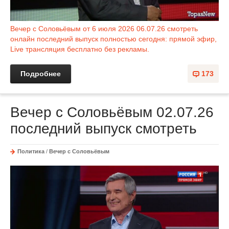
Вечер с Соловьёвым от 6 июля 2026 06.07.26 смотреть
онлайн последний выпуск полностью сегодня: прямой эфир,
Live трансляция бесплатно без рекламы.
Подробнее
173
Вечер с Соловьёвым 02.07.26
последний выпуск смотреть
Политика
/
Вечер с Соловьёвым