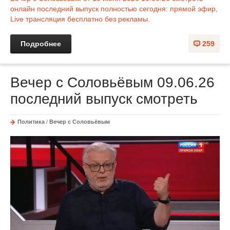
онлайн последний выпуск полностью сегодня: прямой эфир,
Live трансляция бесплатно без рекламы.
Подробнее
259
Вечер с Соловьёвым 09.06.26
последний выпуск смотреть
Политика
/
Вечер с Соловьёвым