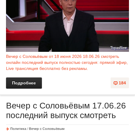
Вечер с Соловьёвым от 18 июня 2026 18.06.26 смотреть
онлайн последний выпуск полностью сегодня: прямой эфир,
Live трансляция бесплатно без рекламы.
Подробнее
184
Вечер с Соловьёвым 17.06.26
последний выпуск смотреть
Политика
/
Вечер с Соловьёвым