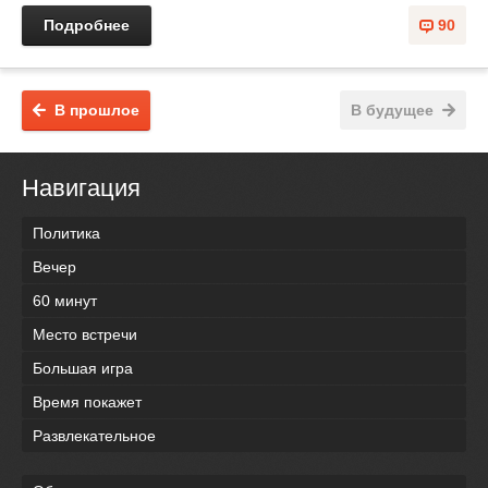
Подробнее
90
В прошлое
В будущее
Навигация
Политика
Вечер
60 минут
Место встречи
Большая игра
Время покажет
Развлекательное