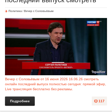
Политика
/
Вечер с Соловьёвым
Вечер с Соловьёвым от 16 июня 2026 16.06.26 смотреть
онлайн последний выпуск полностью сегодня: прямой эфир,
Live трансляция бесплатно без рекламы.
Подробнее
117