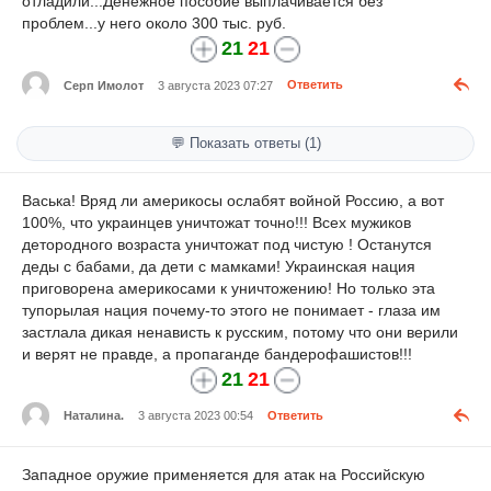
отладили...Денежное пособие выплачивается без
проблем...у него около 300 тыс. руб.
21
21
Серп Имолот
3 августа 2023 07:27
Ответить
💬 Показать ответы (1)
Васька! Вряд ли америкосы ослабят войной Россию, а вот
100%, что украинцев уничтожат точно!!! Всех мужиков
детородного возраста уничтожат под чистую ! Останутся
деды с бабами, да дети с мамками! Украинская нация
приговорена америкосами к уничтожению! Но только эта
тупорылая нация почему-то этого не понимает - глаза им
застлала дикая ненависть к русским, потому что они верили
и верят не правде, а пропаганде бандерофашистов!!!
21
21
Наталина.
3 августа 2023 00:54
Ответить
Западное оружие применяется для атак на Российскую