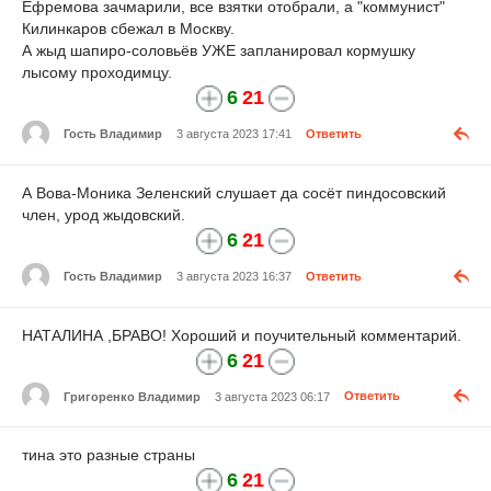
Ефремова зачмарили, все взятки отобрали, а "коммунист"
Килинкаров сбежал в Москву.
А жыд шапиро-соловьёв УЖЕ запланировал кормушку
лысому проходимцу.
6
21
Гость Владимир
3 августа 2023 17:41
Ответить
А Вова-Моника Зеленский слушает да сосёт пиндосовский
член, урод жыдовский.
6
21
Гость Владимир
3 августа 2023 16:37
Ответить
НАТАЛИНА ,БРАВО! Хороший и поучительный комментарий.
6
21
Григоренко Владимир
3 августа 2023 06:17
Ответить
тина это разные страны
6
21