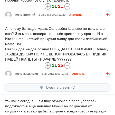
Победит Россия! Выступаю гарантом.
21
21
Гость Евгений
2 августа 2023 22:29
Ответить
А почему бы жыдо-мразь Соловьёва-Шапиро не выслать в
сша? Эта мразь шапиро-соловьёв прижился у врагов. И в
Италии фашистской прикупил виллу для своей лесбиянской
мамашки.
Сталин для жыдов создал ГОСУДАРСТВО ИЗРАИЛЬ. Почему
ЖЫДВА ДО СИХ ПОР НЕ ДЕПОРТИРОВАЛАСЬ В ГНИДНИК
НАШЕЙ ПЛАНЕТЫ - ИЗРАИЛЬ ???????
21
26
Гость Владимир
3 августа 2023 12:35
Ответить
💬 Показать ответы (3)
так как в сегодняшнем шоу отчмокал в попец соловей
поддубного я еще невидел.Мужик аж покраснел от
смущения а вот когда была строчка всегда говорите правду