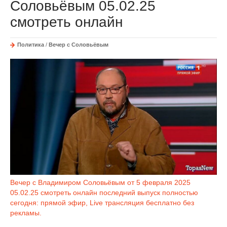
Соловьёвым 05.02.25
смотреть онлайн
Политика
/
Вечер с Соловьёвым
Вечер с Владимиром Соловьёвым от 5 февраля 2025
05.02.25 смотреть онлайн последний выпуск полностью
сегодня: прямой эфир, Live трансляция бесплатно без
рекламы.