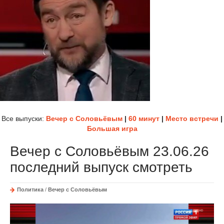
Все выпуски:
Вечер с Соловьёвым
|
60 минут
|
Место встречи
|
Большая игра
Вечер с Соловьёвым 23.06.26
последний выпуск смотреть
Политика
/
Вечер с Соловьёвым