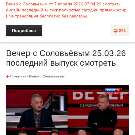
Вечер с Соловьёвым от 7 апреля 2026 07.04.26 смотреть
онлайн последний выпуск полностью сегодня: прямой эфир,
Live трансляция бесплатно без рекламы.
Подробнее
241
Вечер с Соловьёвым 25.03.26
последний выпуск смотреть
Политика
/
Вечер с Соловьёвым