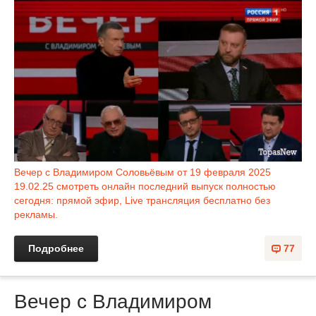
Вечер с Владимиром Соловьёвым от 19 февраля 2025
19.02.25 смотреть онлайн последний выпуск полностью
сегодня: прямой эфир, Live трансляция бесплатно без
рекламы.
Подробнее
77
Вечер с Владимиром