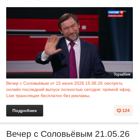
Вечер с Соловьёвым от 15 июня 2026 15.06.26 смотреть
онлайн последний выпуск полностью сегодня: прямой эфир,
Live трансляция бесплатно без рекламы.
Подробнее
124
Вечер с Соловьёвым 21.05.26