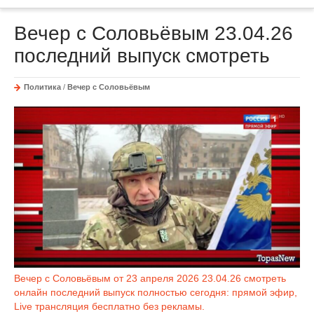
Вечер с Соловьёвым 23.04.26
последний выпуск смотреть
Политика
/
Вечер с Соловьёвым
Вечер с Соловьёвым от 23 апреля 2026 23.04.26 смотреть
онлайн последний выпуск полностью сегодня: прямой эфир,
Live трансляция бесплатно без рекламы.