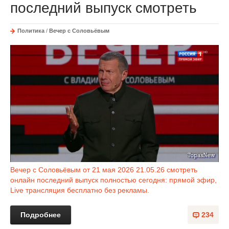
последний выпуск смотреть
Политика
/
Вечер с Соловьёвым
Вечер с Соловьёвым от 21 мая 2026 21.05.26 смотреть
онлайн последний выпуск полностью сегодня: прямой эфир,
Live трансляция бесплатно без рекламы.
Подробнее
234