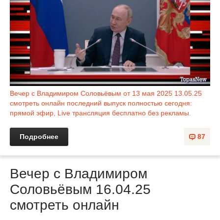
Вечер с Владимиром Соловьёвым от 13 мая 2025 13.05.25
смотреть онлайн последний выпуск полностью сегодня:
прямой эфир, Live трансляция бесплатно без рекламы.
Подробнее
87
Вечер с Владимиром
Соловьёвым 16.04.25
смотреть онлайн