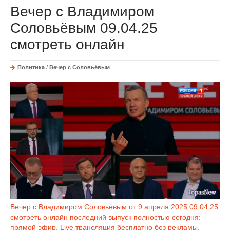
Вечер с Владимиром
Соловьёвым 09.04.25
смотреть онлайн
Политика
/
Вечер с Соловьёвым
Вечер с Владимиром Соловьёвым от 9 апреля 2025 09.04.25
смотреть онлайн последний выпуск полностью сегодня:
прямой эфир, Live трансляция бесплатно без рекламы.