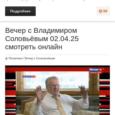
Подробнее
54
Вечер с Владимиром
Соловьёвым 02.04.25
смотреть онлайн
Политика
/
Вечер с Соловьёвым