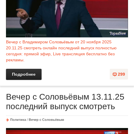
Вечер с Владимиром Соловьёвым от 20 ноября 2025
20.11.25 смотреть онлайн последний выпуск полностью
сегодня: прямой эфир, Live трансляция бесплатно без
рекламы.
Подробнее
299
Вечер с Соловьёвым 13.11.25
последний выпуск смотреть
Политика
/
Вечер с Соловьёвым