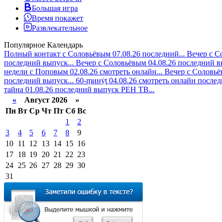
Большая игра
Время покажет
Развлекательное
Популярное
Календарь
Полный контакт с Соловьёвым 07.08.26 последний...
Вечер с С
последний выпуск...
Вечер с Соловьёвым 04.08.26 последний в
недели с Поповым 02.08.26 смотреть онлайн...
Вечер с Соловьё
последний выпуск...
60-ṃинẏƫ 04.08.26 смотреть онлайн послед
тайна 01.08.26 последний выпуск РЕН ТВ...
«
Август 2026 »
Пн
Вт
Ср
Чт
Пт
Сб
Вс
1
2
3
4
5
6
7
8
9
10
11
12
13
14
15
16
17
18
19
20
21
22
23
24
25
26
27
28
29
30
31