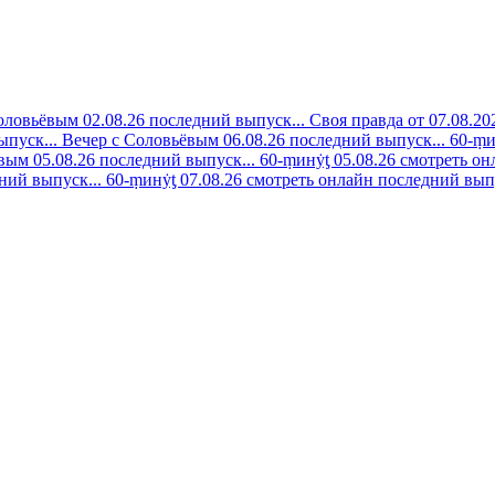
оловьёвым 02.08.26 последний выпуск...
Своя правда от 07.08.20
ыпуск...
Вечер с Соловьёвым 06.08.26 последний выпуск...
60-ṃи
вым 05.08.26 последний выпуск...
60-ṃинẏƫ 05.08.26 смотреть он
ний выпуск...
60-ṃинẏƫ 07.08.26 смотреть онлайн последний выпу