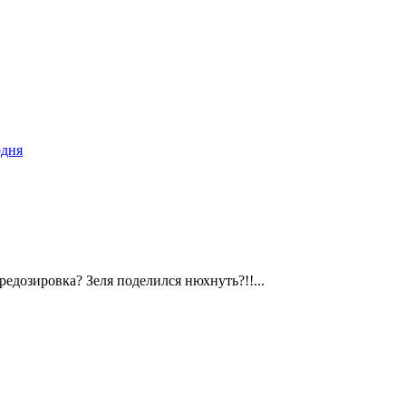
одня
едозировка? Зеля поделился нюхнуть?!!...