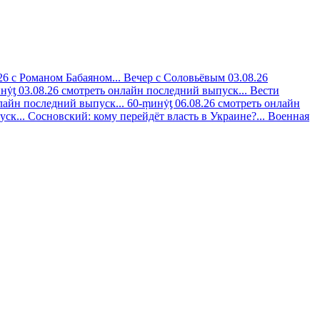
26 с Романом Бабаяном...
Вечер с Соловьёвым 03.08.26
нẏƫ 03.08.26 смотреть онлайн последний выпуск...
Вести
лайн последний выпуск...
60-ṃинẏƫ 06.08.26 смотреть онлайн
ск...
Сосновский: кому перейдёт власть в Украине?...
Военная