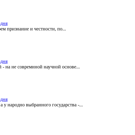
одня
ем признание и честности, по...
одня
- на не совремнной научной основе...
одня
а у народно выбранного государства -...