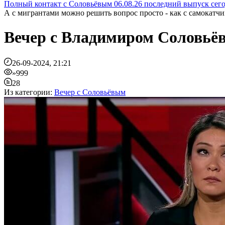
Полный контакт с Соловьёвым 06.08.26 последний выпуск сег
А с мигрантами можно решить вопрос просто - как с самокатчик
Вечер с Владимиром Соловьёв
26-09-2024, 21:21
»999
28
Из категории:
Вечер с Соловьёвым