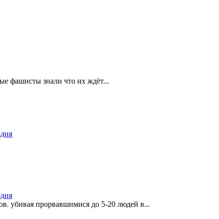
е фашисты знали что их ждëт...
одня
одня
в. убивая прорвавшимися до 5-20 людей в...