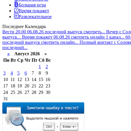
Большая игра
Время покажет
Развлекательное
Последнее
Календарь
Вести 20.00 06.08.26 последний выпуск смотреть...
Вечер с Сол
выпуск...
Время покажет 06.08.26 смотреть онлайн 1 канал...
60
последний выпуск смотреть онлайн...
Полный контакт с Соловь
последний...
«
Август 2026 »
Пн
Вт
Ср
Чт
Пт
Сб
Вс
1
2
3
4
5
6
7
8
9
10
11
12
13
14
15
16
17
18
19
20
21
22
23
24
25
26
27
28
29
30
31