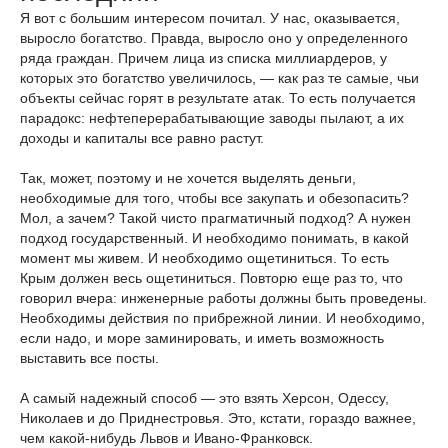
Я вот с большим интересом почитал. У нас, оказывается,
выросло богатство. Правда, выросло оно у определенного
ряда граждан. Причем лица из списка миллиардеров, у
которых это богатство увеличилось, — как раз те самые, чьи
объекты сейчас горят в результате атак. То есть получается
парадокс: нефтеперерабатывающие заводы пылают, а их
доходы и капиталы все равно растут.
Так, может, поэтому и не хочется выделять деньги,
необходимые для того, чтобы все закупать и обезопасить?
Мол, а зачем? Такой чисто прагматичный подход? А нужен
подход государственный. И необходимо понимать, в какой
момент мы живем. И необходимо ощетиниться. То есть
Крым должен весь ощетиниться. Повторю еще раз то, что
говорил вчера: инженерные работы должны быть проведены.
Необходимы действия по прибрежной линии. И необходимо,
если надо, и море заминировать, и иметь возможность
выставить все посты.
А самый надежный способ — это взять Херсон, Одессу,
Николаев и до Приднестровья. Это, кстати, гораздо важнее,
чем какой-нибудь Львов и Ивано-Франковск.