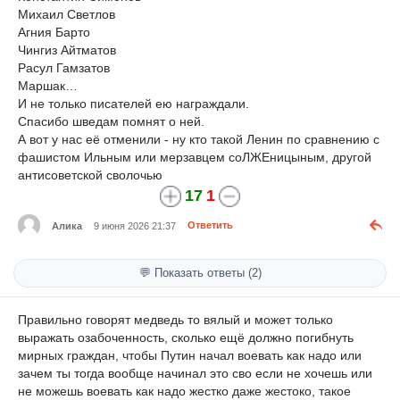
Михаил Светлов
Агния Барто
Чингиз Айтматов
Расул Гамзатов
Маршак…
И не только писателей ею награждали.
Спасибо шведам помнят о ней.
А вот у нас её отменили - ну кто такой Ленин по сравнению с
фашистом Ильным или мерзавцем соЛЖЕницыным, другой
антисоветской сволочью
17
1
Алика
9 июня 2026 21:37
Ответить
💬 Показать ответы (2)
Правильно говорят медведь то вялый и может только
выражать озабоченность, сколько ещё должно погибнуть
мирных граждан, чтобы Путин начал воевать как надо или
зачем ты тогда вообще начинал это сво если не хочешь или
не можешь воевать как надо жестко даже жестоко, такое