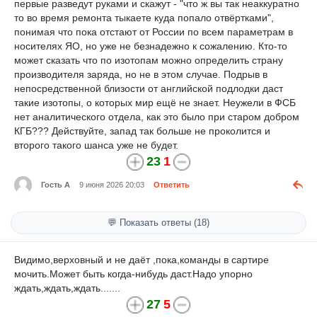
первые разведут руками и скажут - "что ж вы так неаккуратно
то во время ремонта тыкаете куда попало отвёртками",
понимая что пока отстают от России по всем параметрам в
носителях ЯО, но уже не безнадежно к сожалению. Кто-то
может сказать что по изотопам можно определить страну
производителя заряда, но не в этом случае. Подрыв в
непосредственной близости от английской подлодки даст
такие изотопы, о которых мир ещё не знает. Неужели в ФСБ
нет аналитического отдела, как это было при старом добром
КГБ??? Действуйте, запад так больше не проколится и
второго такого шанса уже не будет.
23
1
Гость А
9 июня 2026 20:03
Ответить
💬 Показать ответы (18)
Видимо,верховный и не даёт ,пока,команды в сартире
мочить.Может быть когда-нибудь даст.Надо упорно
ждать,ждать,ждать.......
27
5