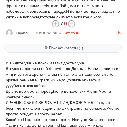
пригласили на форум видимо потому,что он постоянно на
фронте с нашими ребятами,бойцами и знает много
наболевших вопросов в народе.И не дай Бог вдруг задаст не
удобные вопросы,которые снимет маски кое с кого.
7
0
Гариэль
10 июня 2026 08:05
Ответить
💬 Показать ответы (1)
В.в идите уже на покой.Хватит достал уже.
Вы уже надоели своей беззубостю Достали Ваши правила и
мид и вся эта хрена что мы не такие это наши братья .Не
братья они наши Враги.Их надо убивать убивать и
уууубивать как собак.
До сих пор мосты через Днепр целехоньки.А они Мост в
чонгаре снесли
ИРАНЦЫ СБИЛИ ВЕРТОЛЕТ ПИНДОСОВ А МЫ не один
беспилотник слоняющий у наших границ не сбиваем.Уже не
просто обидно а злость берет.
Какой-то П пашинян голос поднял .Иди уже Вова на пенсию
Хватит из нас делать терпит.Над нами весь мир ржёт.