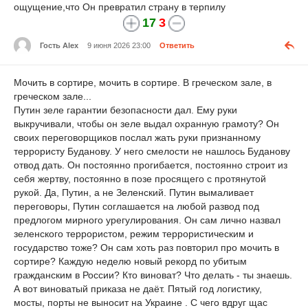
ощущение,что Он превратил страну в терпилу
17
3
Гость Alex
9 июня 2026 23:00
Ответить
Мочить в сортире, мочить в сортире. В греческом зале, в
греческом зале...
Путин зеле гарантии безопасности дал. Ему руки
выкручивали, чтобы он зеле выдал охранную грамоту? Он
своих переговорщиков послал жать руки признанному
террористу Буданову. У него смелости не нашлось Буданову
отвод дать. Он постоянно прогибается, постоянно строит из
себя жертву, постоянно в позе просящего с протянутой
рукой. Да, Путин, а не Зеленский. Путин вымаливает
переговоры, Путин соглашается на любой развод под
предлогом мирного урегулирования. Он сам лично назвал
зеленского террористом, режим террористическим и
государство тоже? Он сам хоть раз повторил про мочить в
сортире? Каждую неделю новый рекорд по убитым
гражданским в России? Кто виноват? Что делать - ты знаешь.
А вот виноватый приказа не даёт. Пятый год логистику,
мосты, порты не выносит на Украине . С чего вдруг щас