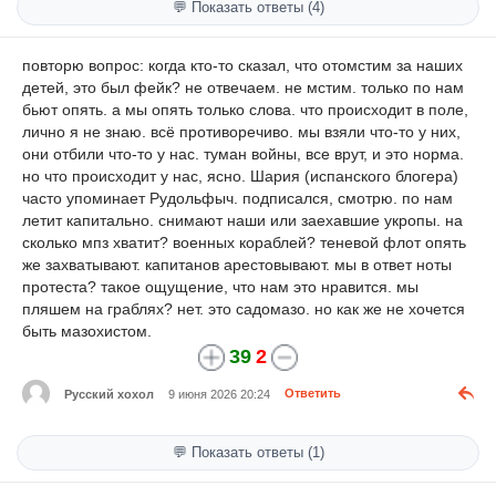
💬 Показать ответы (4)
повторю вопрос: когда кто-то сказал, что отомстим за наших
детей, это был фейк? не отвечаем. не мстим. только по нам
бьют опять. а мы опять только слова. что происходит в поле,
лично я не знаю. всё противоречиво. мы взяли что-то у них,
они отбили что-то у нас. туман войны, все врут, и это норма.
но что происходит у нас, ясно. Шария (испанского блогера)
часто упоминает Рудольфыч. подписался, смотрю. по нам
летит капитально. снимают наши или заехавшие укропы. на
сколько мпз хватит? военных кораблей? теневой флот опять
же захватывают. капитанов арестовывают. мы в ответ ноты
протеста? такое ощущение, что нам это нравится. мы
пляшем на граблях? нет. это садомазо. но как же не хочется
быть мазохистом.
39
2
Русский хохол
9 июня 2026 20:24
Ответить
💬 Показать ответы (1)