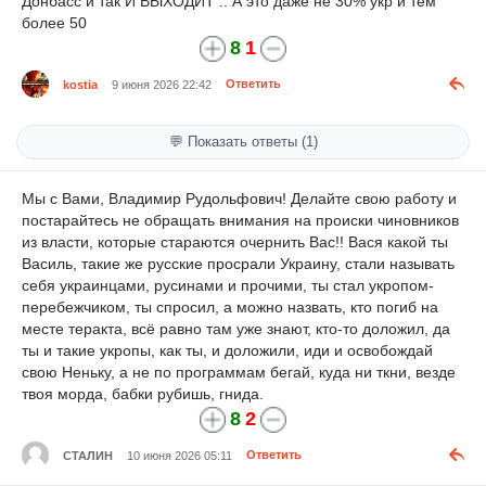
Донбасс и так И ВЫХОДИТ .. А это даже не 30% укр и тем
более 50
8
1
kostia
9 июня 2026 22:42
Ответить
💬 Показать ответы (1)
Мы с Вами, Владимир Рудольфович! Делайте свою работу и
постарайтесь не обращать внимания на происки чиновников
из власти, которые стараются очернить Вас!! Вася какой ты
Василь, такие же русские просрали Украину, стали называть
себя украинцами, русинами и прочими, ты стал укропом-
перебежчиком, ты спросил, а можно назвать, кто погиб на
месте теракта, всё равно там уже знают, кто-то доложил, да
ты и такие укропы, как ты, и доложили, иди и освобождай
свою Неньку, а не по программам бегай, куда ни ткни, везде
твоя морда, бабки рубишь, гнида.
8
2
СТАЛИН
10 июня 2026 05:11
Ответить