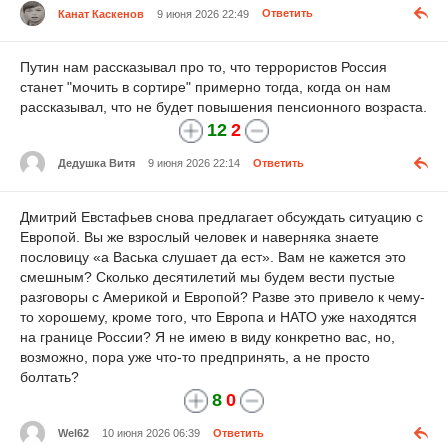
Канат Каскенов
9 июня 2026 22:49
Ответить
Путин нам рассказывал про то, что террористов Россия
станет "мочить в сортире" примерно тогда, когда он нам
рассказывал, что не будет повышения пенсионного возраста.
12
2
Дедушка Витя
9 июня 2026 22:14
Ответить
Дмитрий Евстафьев снова предлагает обсуждать ситуацию с
Европой. Вы же взрослый человек и наверняка знаете
пословицу «а Васька слушает да ест». Вам не кажется это
смешным? Сколько десятилетий мы будем вести пустые
разговоры с Америкой и Европой? Разве это привело к чему-
то хорошему, кроме того, что Европа и НАТО уже находятся
на границе России? Я не имею в виду конкретно вас, но,
возможно, пора уже что-то предпринять, а не просто
болтать?
8
0
Wel62
10 июня 2026 06:39
Ответить