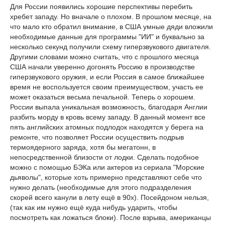
Для России появились хорошие перспективы перебить
хребет западу. Но вначале о плохом. В прошлом месяце, на
что мало кто обратил внимание, в США умные дяди вложили
необходимые данные для программы "ИИ" и буквально за
несколько секунд получили схему гиперзвукового двигателя.
Другими словами можно считать, что с прошлого месяца
США начали уверенно догонять Россию в производстве
гиперзвукового оружия, и если Россия в самое ближайшее
время не воспользуется своим преимуществом, участь ее
может оказаться весьма печальной. Теперь о хорошем.
России выпала уникальная возможность, благодаря Англии
разбить морду в кровь всему западу. В данный момент все
пять английских атомных подлодок находятся у берега на
ремонте, что позволяет России осуществить подрыв
термоядерного заряда, хотя бы мегатонн, в
непосредственной близости от лодки. Сделать подобное
можно с помощью БЭКа или актеров из сериала "Морские
дьяволы", которые хоть примерно представляют себе что
нужно делать (необходимые для этого подразделения
скорей всего канули в лету ещё в 90х). Посейдоном нельзя,
(так как им нужно ещё куда нибудь ударить, чтобы
посмотреть как ложаться блоки). После взрыва, американцы