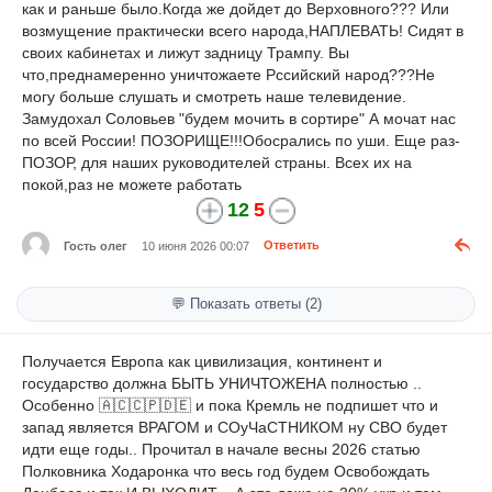
как и раньше было.Когда же дойдет до Верховного??? Или
возмущение практически всего народа,НАПЛЕВАТЬ! Сидят в
своих кабинетах и лижут задницу Трампу. Вы
что,преднамеренно уничтожаете Рссийский народ???Не
могу больше слушать и смотреть наше телевидение.
Замудохал Соловьев "будем мочить в сортире" А мочат нас
по всей России! ПОЗОРИЩЕ!!!Обосрались по уши. Еще раз-
ПОЗОР, для наших руководителей страны. Всех их на
покой,раз не можете работать
12
5
Гость олег
10 июня 2026 00:07
Ответить
💬 Показать ответы (2)
Получается Европа как цивилизация, континент и
государство должна БЫТЬ УНИЧТОЖЕНА полностью ..
Особенно 🇦🇨🇨🇵🇩🇪 и пока Кремль не подпишет что и
запад является ВРАГОМ и СОуЧаСТНИКОМ ну СВО будет
идти еще годы.. Прочитал в начале весны 2026 статью
Полковника Ходаронка что весь год будем Освобождать