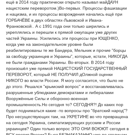
ещё в 2014 году практически открыто называл майДАУН
нацистским переворотом.)Во-первых. Процессы фашизации
и нацизма, и их процессы возрождения начались ещё при
ГОРБАЧЁВЕ в двух областях-Львовской и Ивана-
Франковской.. А с 1991 года они только ширились и
укреплялись и перешли к прямой оккупации уже других
частей Украины. Усилились эти процессы при ЮЩЕНКО,
когда уже на законодательном уровне были
реабилитированы те же Бандера, Мельник и прочие "борцы
за свободу украинцев и Украины", которые, кстати, НИКОГДА
не были гражданами Украины. Во-вторых. В 2014 году
произошёл уже прямой НАЦИСТСКИЙ ГОСУДАРСТВЕННЫЙ
ПЕРЕВОРОТ, который НЕ ПОЛУЧИЛ дОлжной оценки
НИКОГО во власти России. Я могу согласится, что было не
до этого. Решался "крымский вопрос" и восстанавливалась
разрушенные ублюдками демократами и либералами
Вооружённые Силы и оборонно-военная
промышленность.Но сегодня то? СЕГОДНЯ?! До каких пор
будет подниматься какие -то вопросы про "братский народ"?
Про несуществующих там, на УКРЕТИНЕ во что превращена
на сегодня Украина, симпатизирующих русским и России
украинцев? Один только вопрос ЭТО ОНИ ВОЮЮТ сегодня в
ВСУ против России? Бьют БЕЗНАКАЗАННО уже по столицам