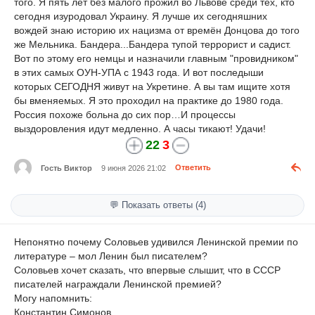
того. Я пять лет без малого прожил во Львове среди тех, кто
сегодня изуродовал Украину. Я лучше их сегодняшних
вождей знаю историю их нацизма от времён Донцова до того
же Мельника. Бандера...Бандера тупой террорист и садист.
Вот по этому его немцы и назначили главным "провидником"
в этих самых ОУН-УПА с 1943 года. И вот последыши
которых СЕГОДНЯ живут на Укретине. А вы там ищите хотя
бы вменяемых. Я это проходил на практике до 1980 года.
Россия похоже больна до сих пор…И процессы
выздоровления идут медленно. А часы тикают! Удачи!
22
3
Гость Виктор
9 июня 2026 21:02
Ответить
💬 Показать ответы (4)
Непонятно почему Соловьев удивился Ленинской премии по
литературе – мол Ленин был писателем?
Соловьев хочет сказать, что впервые слышит, что в СССР
писателей награждали Ленинской премией?
Могу напомнить:
Константин Симонов