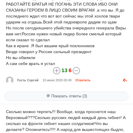
РАБОТАЙТЕ БРАТЬЯ НЕ ПОГАНЬ ЭТИ СЛОВА ИБО ОНИ
СКАЗАНЫ ГЕРОЕМ В ЛИЦО СВОИМ ВРАГАМ .а что вы .Я до
последнего ждал что вот вот сейчас мы этой хохлов твари
ударим на отдашь.Всей этой педоевропе дадим по щам
Но после сегодняшнего убийства очередного генерала Веры
вам нет.России нужен новый лидер более смелый который
если сказал то сделал
Как в иране .Я был вашим ярый поклонников
Везде говорил у России сильный президент
Но вы обмякли
А сам себе врать я устал
13
6
Гость Сергей
10 июня 2026 00:49
Ответить
💬 Показать ответы (3)
Сколько можно терпеть!!! Вообще, когда проснется наш
Верховный???Сколько русских людей каждый день гибнет! А
сколько на фронте гибнет наших солдатиков!Что вы
делаете? Опомнитесь!!!!! А народ для вышестоящих-быдло,