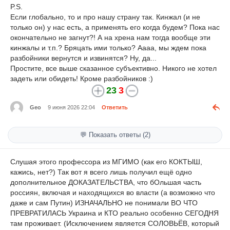
P.S.
Если глобально, то и про нашу страну так. Кинжал (и не
только он) у нас есть, а применять его когда будем? Пока нас
окончательно не загнут?! А на хрена нам тогда вообще эти
кинжалы и т.п.? Бряцать ими только? Аааа, мы ждем пока
разбойники вернутся и извинятся? Ну, да...
Простите, все выше сказанное субъективно. Никого не хотел
задеть или обидеть! Кроме разбойников :)
23
3
Geo
9 июня 2026 22:04
Ответить
💬 Показать ответы (2)
Слушая этого профессора из МГИМО (как его КОКТЫШ,
кажись, нет?) Так вот я всего лишь получил ещё одно
дополнительное ДОКАЗАТЕЛЬСТВА, что бОльшая часть
россиян, включая и находящихся во власти (а возможно что
даже и сам Путин) ИЗНАЧАЛЬНО не понимали ВО ЧТО
ПРЕВРАТИЛАСЬ Украина и КТО реально особенно СЕГОДНЯ
там проживает. (Исключением является СОЛОВЬЁВ, который