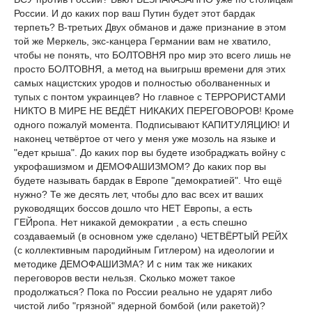
России. И до каких пор ваш Путин будет этот бардак
терпеть? В-третьих Двух обманов и даже признание в этом
той же Меркель, экс-канцера Германии вам не хватило,
чтобы не понять, что БОЛТОВНЯ про мир это всего лишь не
просто БОЛТОВНЯ, а метод на выигрыш времени для этих
самых нацистских уродов и полностью оболваненных и
тупых с понтом украинцев? Но главное с ТЕРРОРИСТАМИ
НИКТО В МИРЕ НЕ ВЕДЁТ НИКАКИХ ПЕРЕГОВОРОВ! Кроме
одного пожалуй момента. Подписывают КАПИТУЛЯЦИЮ! И
наконец четвёртое от чего у меня уже мозоль на языке и
"едет крыша". До каких пор вы будете изобраджать войну с
укрофашизмом и ДЕМОФАШИЗМОМ? До каких пор вы
будете называть бардак в Европе "демократией". Что ещё
нужно? Те же десять лет, чтобы дло вас всех ит ваших
руководящих боссов дошло что НЕТ Европы, а есть
ГЕЙропа. Нет никакой демократии , а есть спешно
создаваемый (в основном уже сделано) ЧЕТВЁРТЫЙ РЕЙХ
(с коллективным пародийным Гитлером) на идеологии и
методике ДЕМОФАШИЗМА? И с ним так же никаких
переговоров вести нельзя. Сколько может такое
продолжаться? Пока по России реально не ударят либо
чистой либо "грязной" ядерной бомбой (или ракетой)?