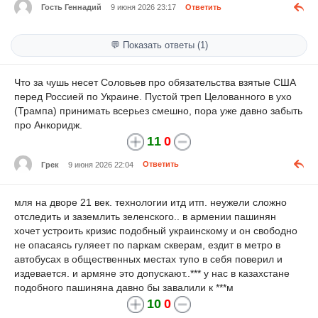
Гость Геннадий
9 июня 2026 23:17
Ответить
💬 Показать ответы (1)
Что за чушь несет Соловьев про обязательства взятые США
перед Россией по Украине. Пустой треп Целованного в ухо
(Трампа) принимать всерьез смешно, пора уже давно забыть
про Анкоридж.
11
0
Грек
9 июня 2026 22:04
Ответить
мля на дворе 21 век. технологии итд итп. неужели сложно
отследить и заземлить зеленского.. в армении пашинян
хочет устроить кризис подобный украинскому и он свободно
не опасаясь гуляеет по паркам скверам, ездит в метро в
автобусах в общественных местах тупо в себя поверил и
издевается. и армяне это допускают..
***
у нас в казахстане
подобного пашиняна давно бы завалили к
***
м
10
0