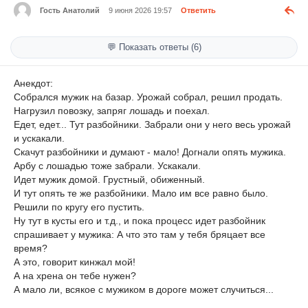
Гость Анатолий
9 июня 2026 19:57
Ответить
💬 Показать ответы (6)
Анекдот:
Собрался мужик на базар. Урожай собрал, решил продать.
Нагрузил повозку, запряг лошадь и поехал.
Едет, едет... Тут разбойники. Забрали они у него весь урожай
и ускакали.
Скачут разбойники и думают - мало! Догнали опять мужика.
Арбу с лошадью тоже забрали. Ускакали.
Идет мужик домой. Грустный, обиженный.
И тут опять те же разбойники. Мало им все равно было.
Решили по кругу его пустить.
Ну тут в кусты его и т.д., и пока процесс идет разбойник
спрашивает у мужика: А что это там у тебя бряцает все
время?
А это, говорит кинжал мой!
А на хрена он тебе нужен?
А мало ли, всякое с мужиком в дороге может случиться...