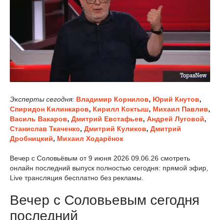
Эксперты сегодня:
Владимир Корнилов
,
Юрий Кнутов
,
Спиридон Килинкаров
,
Кирилл Коктыш
,
Михаил Павлив
,
Василь Вакаров
,
Дмитрий Евстафьев
,
Андрей Луговой
,
Станислав Ткаченко
,
Дмитрий Куликов
,
Дмитрий
Дробницкий
,
Михаил Ходарёнок
Вечер с Соловьёвым от 9 июня 2026 09.06.26 смотреть
онлайн последний выпуск полностью сегодня: прямой эфир,
Live трансляция бесплатно без рекламы.
Вечер с Соловьевым сегодня
последний