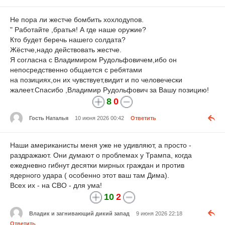
Не пора ли жестче бомбить хохлодупов.
" Работайте ,братья! А где наше оружие?
Кто будет беречь нашего солдата?
Жёстче,надо действовать жестче.
Я согласна с Владимиром Рудольфовичем,ибо он
непосредственно общается с ребятами
на позициях,он их чувствует,видит и по человечески
жалеет.Спасибо ,Владимир Рудольфович за Вашу позицию!
8
0
Гость Наталья
10 июня 2026 00:42
Ответить
Наши американисты меня уже не удивляют, а просто -
раздражают. Они думают о проблемах у Трампа, когда
ежедневно гибнут десятки мирных граждан и против
ядерного удара ( особенно этот ваш там Дима).
Всех их - на СВО - для ума!
10
2
Владик и загнивающий дикий запад
9 июня 2026 22:18
Ответить