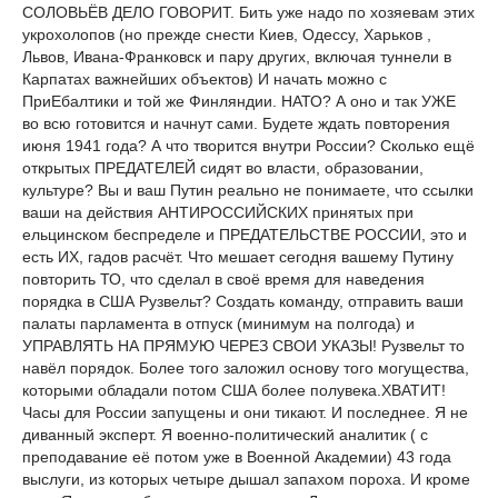
СОЛОВЬЁВ ДЕЛО ГОВОРИТ. Бить уже надо по хозяевам этих
укрохолопов (но прежде снести Киев, Одессу, Харьков ,
Львов, Ивана-Франковск и пару других, включая туннели в
Карпатах важнейших объектов) И начать можно с
ПриЕбалтики и той же Финляндии. НАТО? А оно и так УЖЕ
во всю готовится и начнут сами. Будете ждать повторения
июня 1941 года? А что творится внутри России? Сколько ещё
открытых ПРЕДАТЕЛЕЙ сидят во власти, образовании,
культуре? Вы и ваш Путин реально не понимаете, что ссылки
ваши на действия АНТИРОССИЙСКИХ принятых при
ельцинском беспределе и ПРЕДАТЕЛЬСТВЕ РОССИИ, это и
есть ИХ, гадов расчёт. Что мешает сегодня вашему Путину
повторить ТО, что сделал в своё время для наведения
порядка в США Рузвельт? Создать команду, отправить ваши
палаты парламента в отпуск (минимум на полгода) и
УПРАВЛЯТЬ НА ПРЯМУЮ ЧЕРЕЗ СВОИ УКАЗЫ! Рузвельт то
навёл порядок. Более того заложил основу того могущества,
которыми обладали потом США более полувека.ХВАТИТ!
Часы для России запущены и они тикают. И последнее. Я не
диванный эксперт. Я военно-политический аналитик ( с
преподавание её потом уже в Военной Академии) 43 года
выслуги, из которых четыре дышал запахом пороха. И кроме