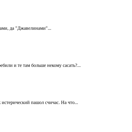
ами, да "Джавелинами"...
били и те там больше некому сасать?...
 истерический пашол счичас. На что...