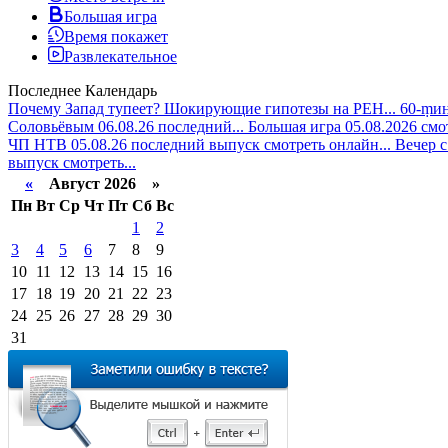
Большая игра
Время покажет
Развлекательное
Последнее
Календарь
Почему Запад тупеет? Шокирующие гипотезы на РЕН...
60-ṃин
Соловьёвым 06.08.26 последний...
Большая игра 05.08.2026 смо
ЧП НТВ 05.08.26 последний выпуск смотреть онлайн...
Вечер с
выпуск смотреть...
«
Август 2026 »
Пн
Вт
Ср
Чт
Пт
Сб
Вс
1
2
3
4
5
6
7
8
9
10
11
12
13
14
15
16
17
18
19
20
21
22
23
24
25
26
27
28
29
30
31