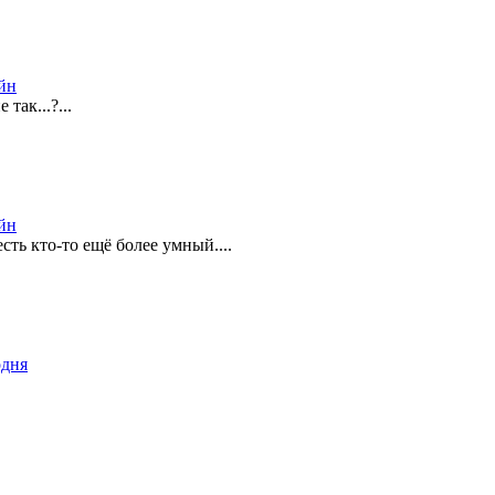
йн
так...?...
йн
сть кто-то ещё более умный....
одня