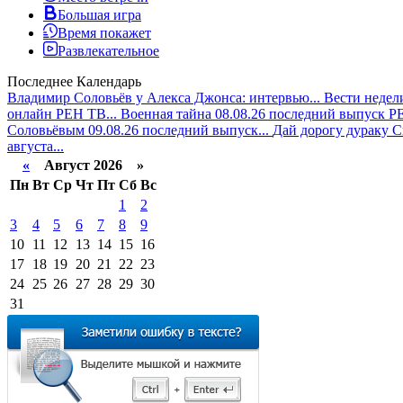
Большая игра
Время покажет
Развлекательное
Последнее
Календарь
Владимир Соловьёв у Алекса Джонса: интервью...
Вести недели
онлайн РЕН ТВ...
Военная тайна 08.08.26 последний выпуск РЕ
Соловьёвым 09.08.26 последний выпуск...
Дай дорогу дураку Сп
августа...
«
Август 2026 »
Пн
Вт
Ср
Чт
Пт
Сб
Вс
1
2
3
4
5
6
7
8
9
10
11
12
13
14
15
16
17
18
19
20
21
22
23
24
25
26
27
28
29
30
31