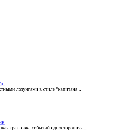
йн
ктными лозунгами в стиле "капитана...
йн
кая трактовка событий односторонняя....