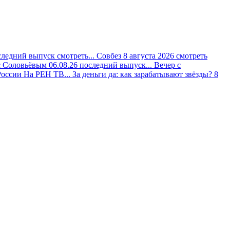
следний выпуск смотреть...
Совбез 8 августа 2026 смотреть
с Соловьёвым 06.08.26 последний выпуск...
Вечер с
оссии На РЕН ТВ...
За деньги да: как зарабатывают звёзды? 8