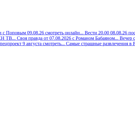
 с Поповым 09.08.26 смотреть онлайн...
Вести 20.00 08.08.26 по
Н ТВ...
Своя правда от 07.08.2026 с Романом Бабаяном...
Вечер 
ецпроект 9 августа смотреть...
Самые страшные развлечения в Р