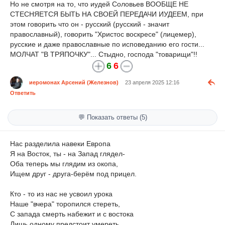
Но не смотря на то, что иудей Соловьев ВООБЩЕ НЕ
СТЕСНЯЕТСЯ БЫТЬ НА СВОЕЙ ПЕРЕДАЧИ ИУДЕЕМ, при
этом говорить что он - русский (русский - значит
православный), говорить "Христос воскресе" (лицемер),
русские и даже православные по исповеданию его гости...
МОЛЧАТ "В ТРЯПОЧКУ"... Стыдно, господа "товарищи"!!
6
6
иеромонах Арсений (Железнов)
23 апреля 2025 12:16
Ответить
💬 Показать ответы (5)
Нас разделила навеки Европа
Я на Восток, ты - на Запад глядел-
Оба теперь мы глядим из окопа,
Ищем друг - друга-берём под прицел.
Кто - то из нас не усвоил урока
Наше "вчера" торопился стереть,
С запада смерть набежит и с востока
Лишь одному предстоит умереть.