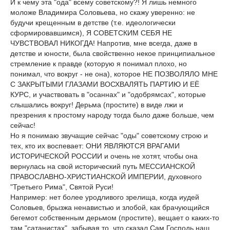
И к чему эта "ода" всему советскому?! Я лишь немного
моложе Владимира Соловьева, но скажу уверенно: не
будучи крещенным в детстве (т.е. идеологически
сформировавшимся), Я СОВЕТСКИМ СЕБЯ НЕ
ЧУВСТВОВАЛ НИКОГДА! Напротив, мне всегда, даже в
детстве и юности, была свойственно некое принципиальное
стремление к правде (которую я понимал плохо, но
понимал, что вокруг - не она), которое НЕ ПОЗВОЛЯЛО МНЕ
С ЗАКРЫТЫМИ ГЛАЗАМИ ВОСХВАЛЯТЬ ПАРТИЮ И ЕЁ
КУРС, и участвовать в "осаннах" и "одобрямсах", которые
слышались вокруг! Дерьма (простите) в виде лжи и
презрения к простому народу тогда было даже больше, чем
сейчас!
Но я понимаю звучащие сейчас "оды" советскому строю и
тех, кто их воспевает: ОНИ ЯВЛЯЮТСЯ ВРАГАМИ
ИСТОРИЧЕСКОЙ РОССИИ и очень не хотят, чтобы она
вернулась на свой исторический путь МЕССИАНСКОЙ
ПРАВОСЛАВНО-ХРИСТИАНСКОЙ ИМПЕРИИ, духовного
"Третьего Рима", Святой Руси!
Например: нет более уродливого зрелища, когда иудей
Соловьев, брызжа ненавистью и злобой, как брачующийся
бегемот собственным дерьмом (простите), вещает о каких-то
там "сатанистах", забывая то, что сказал Сам Господь наш