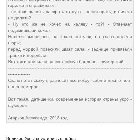
горилки и спрашивают:
- не хочешь пить да жрать от пуза , песни орать, и ничего
не делать?
- Ну кто же не хочет, на халяву - то?! - Отвечает
подвыпивший хохол.
Надели америкосы на хохла котелок, на глаза надели
шоры;
перед мордой повесили шмат сала, к заднице привязали
тряпки и подожгли.
Вот так и появился на свет скакун бандеро - шумерский...
-------------------------------------------------------------------------------
--------------
Скачет этот скакун, разносит всё вокруг себя и песню поёт
о щеневмерле.
Вот такая, детишечки, современная история страны укро -
шумеров.
Агарков Александр. 2018 год.
Великие Укры спустились с небес