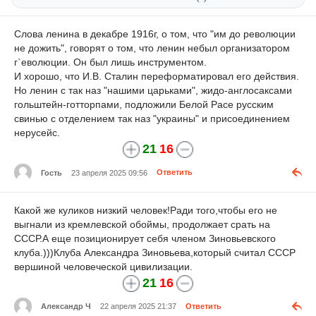
Слова ленина в декабре 1916г, о том, что "им до революции
не дожить", говорят о том, что ленин небыл организатором
г`еволюции. Он был лишь инструментом.
И хорошо, что И.В. Сталин переформатировал его действия.
Но ленин с так наз "нашими царьками", жидо-англосаксами
гольштейн-готторпами, подложили Белой Расе русским
свинью с отделением так наз "украины" и присоединением
нерусейс.
21
16
Гость
23 апреля 2025 09:56
Ответить
Какой же куликов низкий человек!Ради того,чтобы его не
выгнали из кремлевской обоймы, продолжает срать на
СССР.А еще позиционирует себя членом Зиновьевского
клуба.)))Клуба Александра Зиновьева,который считал СССР
вершиной человеческой цивилизации.
21
16
Александр Ч
22 апреля 2025 21:37
Ответить