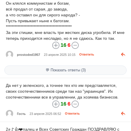
Он клялся коммунистам и богам,
всё продал от сарая, до завода,
а что оставил он для сирого народа? -
Пусть привыкает ныне к батогам.
*********************************************
За эти стишки, мне власть три жестких диска угробила. И мне
теперь приходится несладко, но я не сдаюсь. Как то так.
16
6
prostoded1957
23 апреля 2025 10:15
Ответить
💬 Показать ответы (3)
Да нет у зеленского, а точнее тех кто им представляется,
своих соотечественников среди так наз "украинцев". Их
соотечественники все в управлении, да хозяева бизнесов.
16
6
Гость
23 апреля 2025 06:52
Ответить
2✊🚩👍❤️палец и Всех Советских Граждан ПОЗДРАВЛЯЮ с