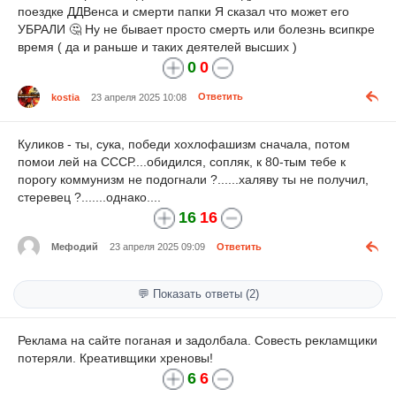
поездке ДДВенса и смерти папки Я сказал что может его
УБРАЛИ 🤔 Ну не бывает просто смерть или болезнь всипкре
время ( да и раньше и таких деятелей высших )
0
0
kostia
23 апреля 2025 10:08
Ответить
Куликов - ты, сука, победи хохлофашизм сначала, потом
помои лей на СССР....обидился, сопляк, к 80-тым тебе к
порогу коммунизм не подогнали ?......халяву ты не получил,
стеревец ?.......однако....
16
16
Мефодий
23 апреля 2025 09:09
Ответить
💬 Показать ответы (2)
Реклама на сайте поганая и задолбала. Совесть рекламщики
потеряли. Креативщики хреновы!
6
6