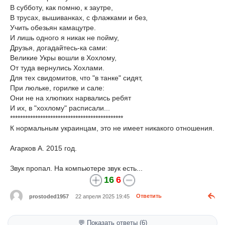
В субботу, как помню, к заутре,
В трусах, вышиванках, с флажками и без,
Учить обезьян камацутре.
И лишь одного я никак не пойму,
Друзья, догадайтесь-ка сами:
Великие Укры вошли в Хохлому,
От туда вернулись Хохлами.
Для тех свидомитов, что "в танке" сидят,
При люльке, горилке и сале:
Они не на хлюпких нарвались ребят
И их, в "хохлому" расписали...
*********************************************
К нормальным украинцам, это не имеет никакого отношения.
Агарков А. 2015 год.
Звук пропал. На компьютере звук есть...
16
6
prostoded1957
22 апреля 2025 19:45
Ответить
💬 Показать ответы (6)