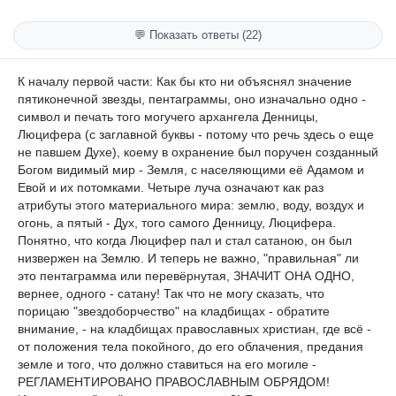
💬 Показать ответы (22)
К началу первой части: Как бы кто ни объяснял значение
пятиконечной звезды, пентаграммы, оно изначально одно -
символ и печать того могучего архангела Денницы,
Люцифера (с заглавной буквы - потому что речь здесь о еще
не павшем Духе), коему в охранение был поручен созданный
Богом видимый мир - Земля, с населяющими её Адамом и
Евой и их потомками. Четыре луча означают как раз
атрибуты этого материального мира: землю, воду, воздух и
огонь, а пятый - Дух, того самого Денницу, Люцифера.
Понятно, что когда Люцифер пал и стал сатаною, он был
низвержен на Землю. И теперь не важно, "правильная" ли
это пентаграмма или перевёрнутая, ЗНАЧИТ ОНА ОДНО,
вернее, одного - сатану! Так что не могу сказать, что
порицаю "звездоборчество" на кладбищах - обратите
внимание, - на кладбищах православных христиан, где всё -
от положения тела покойного, до его облачения, предания
земле и того, что должно ставиться на его могиле -
РЕГЛАМЕНТИРОВАНО ПРАВОСЛАВНЫМ ОБРЯДОМ!