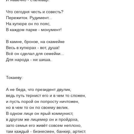
Что сегодня честь и совесть?
Пережиток. Рудимент...
На купюре он по пояс,
В каждом парке - монумент!
В камне, бронзе, на скамейке
Весь в купюрах - вот, душа!
Всё он сделал для семейки...
Для народа - ни шиша.
Токаеву:
А не беда, что президент двулик,
ведь путь тернист его и в чем то сложен,
и пусть порой он попросту ничтожен,
но в чем то он по своему велик.
В одном лице он ярый коммунист,
в другом же лицемер он и пройдоха,
зато семья его живёт совсем неплохо,
там каждый - бизнесмен, банкир, артист.