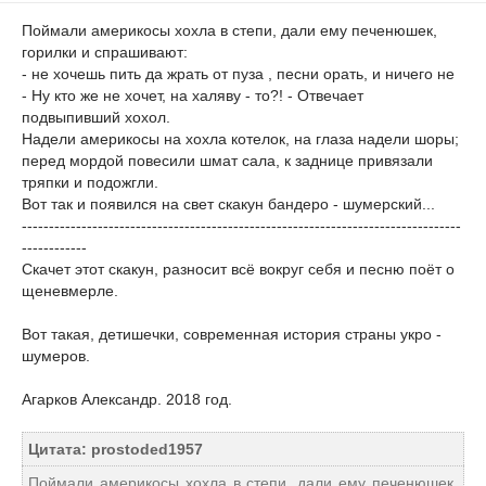
Поймали америкосы хохла в степи, дали ему печенюшек,
горилки и спрашивают:
- не хочешь пить да жрать от пуза , песни орать, и ничего не
- Ну кто же не хочет, на халяву - то?! - Отвечает
подвыпивший хохол.
Надели америкосы на хохла котелок, на глаза надели шоры;
перед мордой повесили шмат сала, к заднице привязали
тряпки и подожгли.
Вот так и появился на свет скакун бандеро - шумерский...
---------------------------------------------------------------------------------
------------
Скачет этот скакун, разносит всё вокруг себя и песню поёт о
щеневмерле.
Вот такая, детишечки, современная история страны укро -
шумеров.
Агарков Александр. 2018 год.
Цитата: prostoded1957
Поймали америкосы хохла в степи, дали ему печенюшек,