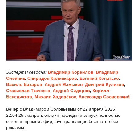
Эксперты сегодня:
Владимир Корнилов
,
Владимир
Олейник
,
Спиридон Килинкаров
,
Евгений Копатько
,
Василь Вакаров
,
Андрей Мамыкин
,
Дмитрий Куликов
,
Станислав Ткаченко
,
Андрей Сидоров
,
Кирилл
Бенедиктов
,
Михаил Ходарёнок
,
Александр Сосновский
Вечер с Владимиром Соловьёвым от 22 апреля 2025
22.04.25 смотреть онлайн последний выпуск полностью
сегодня: прямой эфир, Live трансляция бесплатно без
рекламы.