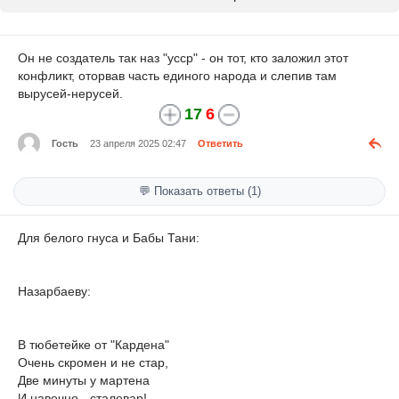
Он не создатель так наз "усср" - он тот, кто заложил этот
конфликт, оторвав часть единого народа и слепив там
вырусей-нерусей.
17
6
Гость
23 апреля 2025 02:47
Ответить
💬 Показать ответы (1)
Для белого гнуса и Бабы Тани:
Назарбаеву:
В тюбетейке от "Кардена"
Очень скромен и не стар,
Две минуты у мартена
И навечно - сталевар!