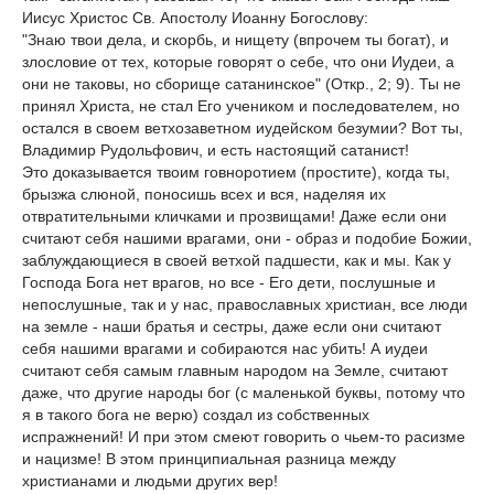
Иисус Христос Св. Апостолу Иоанну Богослову:
"Знаю твои дела, и скорбь, и нищету (впрочем ты богат), и
злословие от тех, которые говорят о себе, что они Иудеи, а
они не таковы, но сборище сатанинское" (Откр., 2; 9). Ты не
принял Христа, не стал Его учеником и последователем, но
остался в своем ветхозаветном иудейском безумии? Вот ты,
Владимир Рудольфович, и есть настоящий сатанист!
Это доказывается твоим говноротием (простите), когда ты,
брызжа слюной, поносишь всех и вся, наделяя их
отвратительными кличками и прозвищами! Даже если они
считают себя нашими врагами, они - образ и подобие Божии,
заблуждающиеся в своей ветхой падшести, как и мы. Как у
Господа Бога нет врагов, но все - Его дети, послушные и
непослушные, так и у нас, православных христиан, все люди
на земле - наши братья и сестры, даже если они считают
себя нашими врагами и собираются нас убить! А иудеи
считают себя самым главным народом на Земле, считают
даже, что другие народы бог (с маленькой буквы, потому что
я в такого бога не верю) создал из собственных
испражнений! И при этом смеют говорить о чьем-то расизме
и нацизме! В этом принципиальная разница между
христианами и людьми других вер!