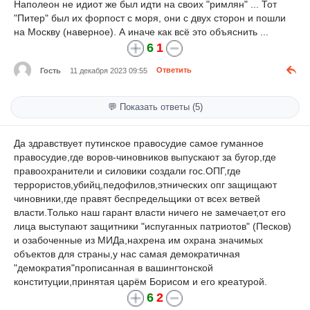
Наполеон не идиот же был идти на своих "римлян" ... Тот
"Питер" был их форпост с моря, они с двух сторон и пошли
на Москву (наверное). А иначе как всё это объяснить ...
6
1
Гость
11 декабря 2023 09:55
Ответить
💬 Показать ответы (5)
Да здравствует путинское правосудие самое гуманное
правосудие,где воров-чиновников выпускают за бугор,где
правоохранители и силовики создали гос.ОПГ,где
террористов,убийц,педофилов,этнических опг защищают
чиновники,где правят беспредельщики от всех ветвей
власти.Только наш гарант власти ничего не замечает,от его
лица выступают защитники "испуганных патриотов" (Песков)
и озабоченные из МИДа,нахрена им охрана значимых
объектов для страны,у нас самая демократичная
"демократия"прописанная в вашингтонской
конституции,принятая царём Борисом и его креатурой.
6
2