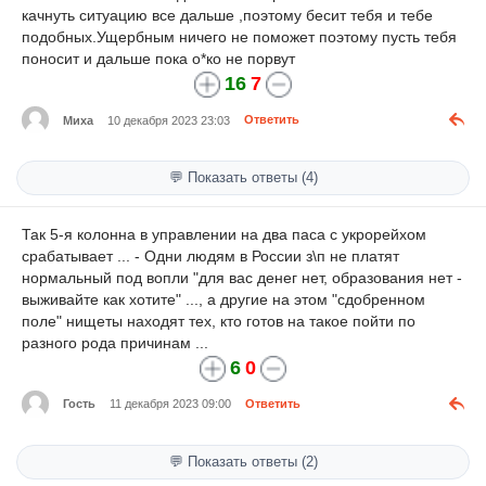
качнуть ситуацию все дальше ,поэтому бесит тебя и тебе
подобных.Ущербным ничего не поможет поэтому пусть тебя
поносит и дальше пока о*ко не порвут
16
7
Миха
10 декабря 2023 23:03
Ответить
💬 Показать ответы (4)
Так 5-я колонна в управлении на два паса с укрорейхом
срабатывает ... - Одни людям в России з\п не платят
нормальный под вопли "для вас денег нет, образования нет -
выживайте как хотите" ..., а другие на этом "сдобренном
поле" нищеты находят тех, кто готов на такое пойти по
разного рода причинам ...
6
0
Гость
11 декабря 2023 09:00
Ответить
💬 Показать ответы (2)