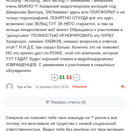
Achtung - Achtung, Sehr wichtig !!! Внимание - внимание,
очень ВАЖНО !!! Хазарский жидоотморозок косящий под
Шмирнова Виктора, ЗАГАживает здесь всю ПЛАТФОРМУ и не
только порнографией. ПОНЯТНО ОТКУДА всё это идёт,
возможно сам ЗЕЛЬЦ ТУТ ЗА НЕГО старается, а там за
зельца пиндосовская жи2 воюет. Обращаюсь к участникам в
"дискуссиях" ПОЛНОСТЬЮ ИГНОРИРОВАТЬ эту ЧУРКУ
Хазарскую, никаких ЛАЙКОВ, никаких вопросов и ответов
этой Г Н И Д Е, как сказал Батька. Конечно это не поможет,
НО это крепко даст по РОЖЕ, этой гоп-компании, которая
ТУТ ГАДИТ. Будет хороший плевок в жидобэндэровских
ИЗВРАЩЕНЦЕВ. С уважением к участникам в серьёзных
обсуждениях.
21
11
Чук и Гек
10 декабря 2023 19:35
Ответить
💬 Показать ответы (4)
Смирнов не поможет тебе твоя команда пи ** расов и все
потому что возглавило её существо с низкой социальной
ответственностью. Видно тебя без ренгена что твои желания