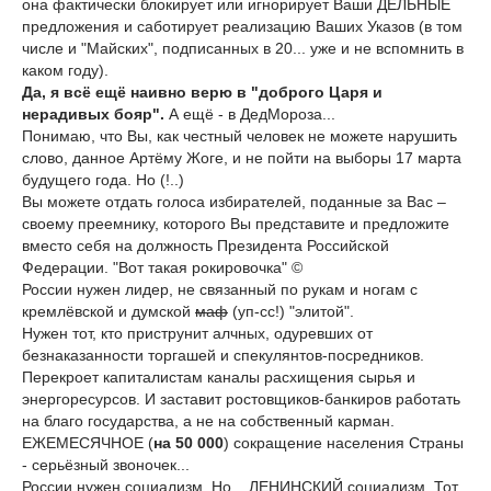
она фактически блокирует или игнорирует Ваши ДЕЛЬНЫЕ
предложения и саботирует реализацию Ваших Указов (в том
числе и "Майских", подписанных в 20... уже и не вспомнить в
каком году).
Да, я всё ещё наивно верю в "доброго Царя и
нерадивых бояр".
А ещё - в ДедМороза...
Понимаю, что Вы, как честный человек не можете нарушить
слово, данное Артёму Жоге, и не пойти на выборы 17 марта
будущего года. Но (!..)
Вы можете отдать голоса избирателей, поданные за Вас –
своему преемнику, которого Вы представите и предложите
вместо себя на должность Президента Российской
Федерации. "Вот такая рокировочка" ©
России нужен лидер, не связанный по рукам и ногам с
кремлёвской и думской
маф
(уп-сс!) "элитой".
Нужен тот, кто приструнит алчных, одуревших от
безнаказанности торгашей и спекулянтов-посредников.
Перекроет капиталистам каналы расхищения сырья и
энергоресурсов. И заставит ростовщиков-банкиров работать
на благо государства, а не на собственный карман.
ЕЖЕМЕСЯЧНОЕ (
на 50 000
) сокращение населения Страны
- серьёзный звоночек...
России нужен социализм. Но... ЛЕНИНСКИЙ социализм. Тот,