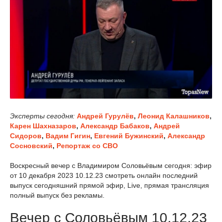
Эксперты сегодня:
Андрей Гурулёв
,
Леонид Калашников
,
Карен Шахназаров
,
Александр Бабаков
,
Андрей
Сидоров
,
Вадим Гигин
,
Евгений Бужинский
,
Александр
Сосновский
,
Репортаж со СВО
Воскресный вечер с Владимиром Соловьёвым сегодня: эфир
от 10 декабря 2023 10.12.23 смотреть онлайн последний
выпуск сегодняшний прямой эфир, Live, прямая трансляция
полный выпуск без рекламы.
Вечер с Соловьёвым 10.12.23