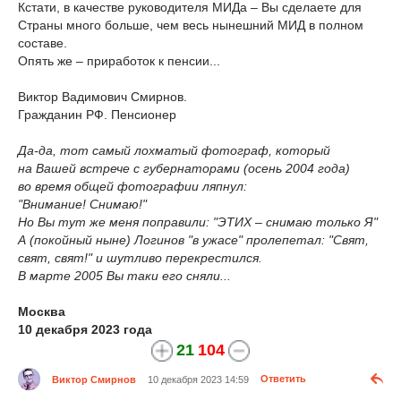
Кстати, в качестве руководителя МИДа – Вы сделаете для
Страны много больше, чем весь нынешний МИД в полном
составе.
Опять же – приработок к пенсии...
Виктор Вадимович Смирнов.
Гражданин РФ. Пенсионер
Да-да, тот самый лохматый фотограф, который
на Вашей встрече с губернаторами (осень 2004 года)
во время общей фотографии ляпнул:
"Внимание! Снимаю!"
Но Вы тут же меня поправили: "ЭТИХ – снимаю только Я"
А (покойный ныне) Логинов "в ужасе" пролепетал: "Свят,
свят, свят!" и шутливо перекрестился.
В марте 2005 Вы таки его сняли...
Москва
10 декабря 2023 года
21
104
Виктор Смирнов
10 декабря 2023 14:59
Ответить