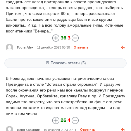
тридцать лет назад притаранили к власти пропиндоского
алкаша-президента, - теперь советы раздают, кого выбирать.
При том , что сами высрали 90-е, - теперь рассказывают
басни про то, какие они страдальцы были и все кругом
виноваты.. И т.д. На всю голову аморальные типы. Истинные
воспитанники "Вечера.."
36
3
Гость Alex
11 декабря 2023 05:30
Ответить
💬 Показать ответы (5)
В Новогоднюю ночь мы услышим патриотические слова
Президента в стиле "Вставай страна огромная". И сразу же
после окончания его речи нам все каналы подсунут певунов
Лорак, Агутина, Орбакайте, кривляку Реву и пр. И Президенту
видимо это похрену, что это непотребство на фоне его речи
становится каким то издевательством над народом....и над
ним в том числе
26
4
Лёня Крамник
10 декабря 2023 20:11
Ответить