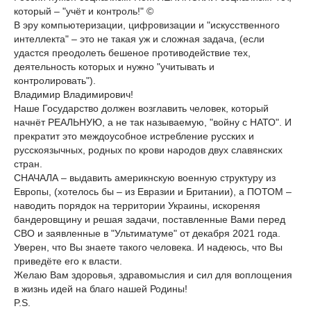
который – "учёт и контроль!" ©
В эру компьютеризации, цифровизации и "искусственного
интеллекта" – это не такая уж и сложная задача, (если
удастся преодолеть бешеное противодействие тех,
деятельность которых и нужно "учитывать и
контролировать").
Владимир Владимирович!
Наше Государство должен возглавить человек, который
начнёт РЕАЛЬНУЮ, а не так называемую, "войну с НАТО". И
прекратит это междоусобное истребление русских и
русскоязычных, родных по крови народов двух славянских
стран.
СНАЧАЛА – выдавить америкнскую военную структуру из
Европы, (хотелось бы – из Евразии и Британии), а ПОТОМ –
наводить порядок на территории Украины, искореняя
бандеровщину и решая задачи, поставленные Вами перед
СВО и заявленные в "Ультиматуме" от декабря 2021 года.
Уверен, что Вы знаете такого человека. И надеюсь, что Вы
приведёте его к власти.
Желаю Вам здоровья, здравомыслия и сил для воплощения
в жизнь идей на благо нашей Родины!
P.S.