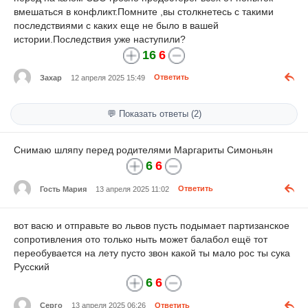
вмешаться в конфликт.Помните ,вы столкнетесь с такими
последствиями с каких еще не было в вашей
истории.Последствия уже наступили?
16
6
Захар
12 апреля 2025 15:49
Ответить
💬 Показать ответы (2)
Снимаю шляпу перед родителями Маргариты Симоньян
6
6
Гость Мария
13 апреля 2025 11:02
Ответить
вот васю и отправьте во львов пусть подымает партизанское
сопротивления ото только ныть может балабол ещё тот
переобувается на лету пусто звон какой ты мало рос ты сука
Русский
6
6
Серго
13 апреля 2025 06:26
Ответить