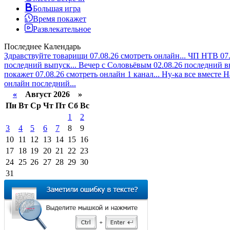
Большая игра
Время покажет
Развлекательное
Последнее
Календарь
Здравствуйте товарищи 07.08.26 смотреть онлайн...
ЧП НТВ 07.
последний выпуск...
Вечер с Соловьёвым 02.08.26 последний в
покажет 07.08.26 смотреть онлайн 1 канал...
Ну-ка все вместе Н
онлайн последний...
«
Август 2026 »
Пн
Вт
Ср
Чт
Пт
Сб
Вс
1
2
3
4
5
6
7
8
9
10
11
12
13
14
15
16
17
18
19
20
21
22
23
24
25
26
27
28
29
30
31