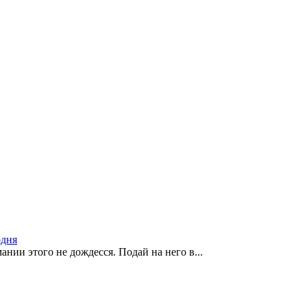
одня
нии этого не дождесся. Подай на него в...