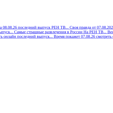
а 08.08.26 последний выпуск РЕН ТВ...
Своя правда от 07.08.20
ыпуск...
Самые страшные развлечения в России На РЕН ТВ...
Вес
ть онлайн последний выпуск...
Время покажет 07.08.26 смотреть 