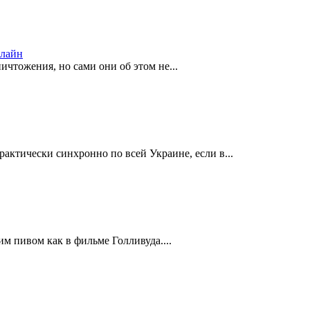
нлайн
тожения, но сами они об этом не...
ктически синхронно по всей Украине, если в...
м пивом как в фильме Голливуда....