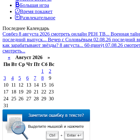
Большая игра
Время покажет
Развлекательное
Последнее
Календарь
Совбез 8 августа 2026 смотреть онлайн РЕН ТВ...
Военная тайн
последний выпуск...
Вечер с Соловьёвым 02.08.26 последний в
как зарабатывают звёзды? 8 августа...
60-ṃинẏƫ 07.08.26 смотре
смотреть...
«
Август 2026 »
Пн
Вт
Ср
Чт
Пт
Сб
Вс
1
2
3
4
5
6
7
8
9
10
11
12
13
14
15
16
17
18
19
20
21
22
23
24
25
26
27
28
29
30
31