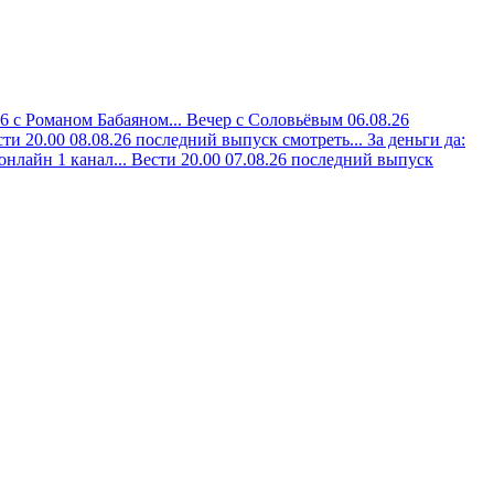
26 с Романом Бабаяном...
Вечер с Соловьёвым 06.08.26
ти 20.00 08.08.26 последний выпуск смотреть...
За деньги да:
онлайн 1 канал...
Вести 20.00 07.08.26 последний выпуск