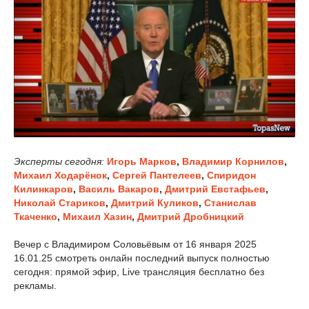
Эксперты сегодня:
Игорь Марков
,
Владимир Корнилов
,
Михаил Ходарёнок
,
Сергей Пантелеев
,
Спиридон
Килинкаров
,
Василь Вакаров
,
Дмитрий Евстафьев
,
Николай Стариков
,
Дмитрий Куликов
,
Станислав
Ткаченко
,
Михаил Хазин
,
Дмитрий Дробницкий
Вечер с Владимиром Соловьёвым от 16 января 2025
16.01.25 смотреть онлайн последний выпуск полностью
сегодня: прямой эфир, Live трансляция бесплатно без
рекламы.