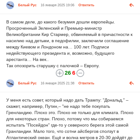
Белый Рус
16 января 2025 19:06
Ответить
В самом деле, до какого безумия дошли европейцы.
Просроченный Зеленский и Премьер-министр
Великобритании Кир Стармер, обвиняемый в причастности к
насилию над детьми, в педофилии, заключили соглашение
между Киевом и Лондоном на… 100 лет. Подписи
недействующего президента и, возможно, будущего
арестанта… На век..
Так опозорить старушку с палочкой – Европу.
26
6
Белый Рус
16 января 2025 21:38
Ответить
У меня есть совет, который надо дать Трампу: "Дональд," –
скажет, например, Путин,– "не надо тебе покупать
Гренландию. Плохо это. Плохо не только для климата. Плохо
для некоторых стран. Плохо, потому что мы собираемся
испытать "Посейдон" где-то у северного берега этой самой
Гранландии. Мало того, что сотни айсбергов сползут в
Атлантический океан. Ещё и волна метров в 20-30 дойдёт до