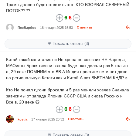
Трамп должен будет ответить это: КТО ВЗОРВАЛ СЕВЕРНЫЙ
ПОТОК????
6
6
ПесБарбос
18 января 2025 15:53
Ответить
💬 Показать ответы (3)
Китай такой капиталист и Не хрена не союзник НЕ Народ а,
МАОисты Бросятиесои ввгола будет как делали раз 5 только
а, 29 веке ПОМНИМ это ВВ А Индия простите не тянет даже
на региональную Кстати как и Китай А вот ВЬЕТНАМ КНДР ✊
Кто Не понял 👉они бросали и 5 раз меняли хозяев Сначала
зависимы от запада Японии СССР США и снова Россию и
Все в, 20 веке 😆
6
6
kostia
17 января 2025 20:32
Ответить
💬 Показать ответы (3)