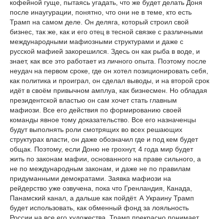
кофейной гуще, пытаясь угадать, что же будет делать Доня
после инаугурации, понятно, что они не в теме, кто есть
Трамп на самом деле. Он деляга, который строил свой
бизнес, так же, как и его отец в тесной связке с различными
международными мафиозными структурами и даже с
русской мафией закорешился. Здесь он как рыба в воде, и
знает, как все это работает из личного опыта. Поэтому после
неудач на первом сроке, где он хотел позиционировать себя,
как политика и проиграл, он сделал выводы, и на второй срок
идёт в своём привычном амплуа, как бизнесмен. Но обладая
президентской властью он сам хочет стать главным
мафиози. Все его действия по формированию своей
команды явное тому доказательство. Все его назначенцы
будут выполнять роли смотрящих во всех решающих
структурах власти, он даже обозначил где и под кем будет
общак. Поэтому, если Доню не грохнут, 4 года мир будет
жить по законам мафии, основанного на праве сильного, а
не по международным законам, и даже не по правилам
придуманными демократами. Заявка мафиози на
рейдерство уже озвучена, пока что Гренландия, Канада,
Панамский канал, а дальше как пойдёт. А Украину Трамп
будет использовать, как обменный фонд за лояльность
России на все его художества. Трамп прекрасно понимает,