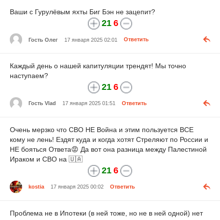
Ваши с Гурулëвым яхты Биг Бэн не зацепит?
21
6
Гость Олег
17 января 2025 02:01
Ответить
Каждый день о нашей капитуляции трендят! Мы точно
наступаем?
21
6
Гость Vlad
17 января 2025 01:51
Ответить
Очень мерзко что СВО НЕ Война и этим пользуется ВСЕ
кому не лень! Ездят куда и когда хотят Стреляют по России и
НЕ бояться Ответа😡 Да вот она разница между Палестиной
Ираком и СВО на 🇺🇦
21
6
kostia
17 января 2025 00:02
Ответить
Проблема не в Ипотеки (в ней тоже, но не в ней одной) нет