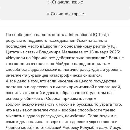
✨ Сначала новые
⏳ Сначала старые
По сообщению на днях портала International IQ Test, в
результате недавнего исследования Украина заняла
последнее место в Европе по обновленному рейтингу IQ.
Цитата из статьи Владимира Малышева от 16 января 2025:
«Неужели на Украине все действительно поглупели? Ведь не
только же из-за скачек на Майдане народ потерял там
способность здраво мыслить, логично рассуждать и уровень
интеллекта украинцев катастрофически снизился.
А все дело в том, что если население целого государства
постоянно и агрессивно пичкать примитивной пропагандой,
воспитывать детей и давать образование студентам на
основе учебников от Сороса, прививать людям
зоологическую ненависть к России и русским, то утрата того,
что называют интеллектом и вообще способности трезво
мыслить и здраво рассуждать, неизбежна. Тогда люди и в
самом деле начинают верить, что древние укры выкопали
Черное море, что открывший Америку Колумб и даже Иисус