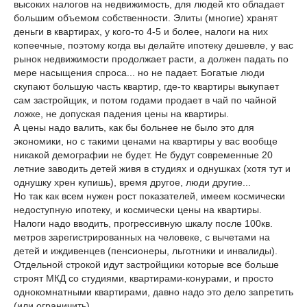
высоких налогов на недвижимость, для людей кто обладает
большим объемом собственности. Элиты (многие) хранят
деньги в квартирах, у кого-то 4-5 и более, налоги на них
копеечные, поэтому когда вы делайте ипотеку дешевле, у вас
рынок недвижимости продолжает расти, а должен падать по
мере насыщения спроса... но не падает. Богатые люди
скупают большую часть квартир, где-то квартиры выкупает
сам застройщик, и потом годами продает в чай по чайной
ложке, не допуская падения цены на квартиры.
А цены надо валить, как бы больнее не было это для
экономики, но с такими ценами на квартиры у вас вообще
никакой демографии не будет. Не будут современные 20
летние заводить детей живя в студиях и однушках (хотя тут и
однушку хрен купишь), время другое, люди другие...
Но так как всем нужен рост показателей, имеем космически
недоступную ипотеку, и космически цены на квартиры.
Налоги надо вводить, прогрессивную шкалу после 100кв.
метров зарегистрированных на человеке, с вычетами на
детей и иждивенцев (пенсионеры, льготники и инвалиды).
Отдельной строкой идут застройщики которые все больше
строят МКД со студиями, квартирами-конурами, и просто
однокомнатными квартирами, давно надо это дело запретить
(или ограничить).