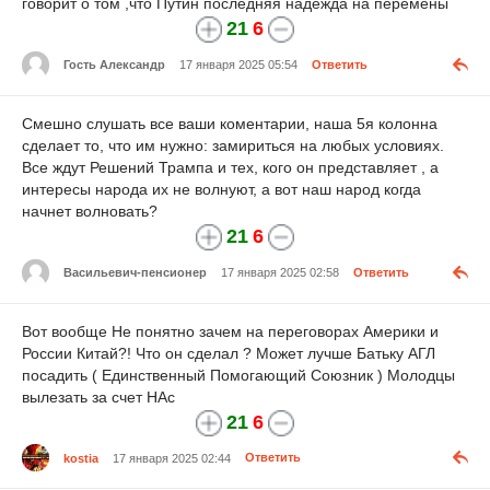
говорит о том ,что Путин последняя надежда на перемены
21
6
Гость Александр
17 января 2025 05:54
Ответить
Смешно слушать все ваши коментарии, наша 5я колонна
сделает то, что им нужно: замириться на любых условиях.
Все ждут Решений Трампа и тех, кого он представляет , а
интересы народа их не волнуют, а вот наш народ когда
начнет волновать?
21
6
Васильевич-пенсионер
17 января 2025 02:58
Ответить
Вот вообще Не понятно зачем на переговорах Америки и
России Китай?! Что он сделал ? Может лучше Батьку АГЛ
посадить ( Единственный Помогающий Союзник ) Молодцы
вылезать за счет НАс
21
6
kostia
17 января 2025 02:44
Ответить