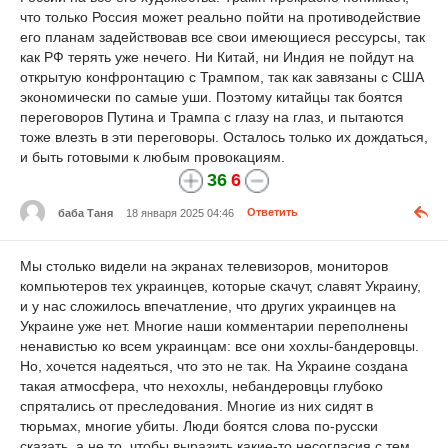
что только Россия может реально пойти на противодействие
его планам задействовав все свои имеющиеся рессурсы, так
как РФ терять уже нечего. Ни Китай, ни Индия не пойдут на
открытую конфронтацию с Трампом, так как завязаны с США
экономически по самые уши. Поэтому китайцы так боятся
переговоров Путина и Трампа с глазу на глаз, и пытаются
тоже влезть в эти переговоры. Осталось только их дождаться,
и быть готовыми к любым провокациям.
36
6
баба Таня
18 января 2025 04:46
Ответить
Мы столько видели на экранах телевизоров, мониторов
компьютеров тех украинцев, которые скачут, славят Украину,
и у нас сложилось впечатление, что других украинцев на
Украине уже нет. Многие наши комментарии переполнены
ненавистью ко всем украинцам: все они хохлы-бандеровцы.
Но, хочется надеяться, что это не так. На Украине создана
такая атмосфера, что нехохлы, небандеровцы глубоко
спрятались от преследования. Многие из них сидят в
тюрьмах, многие убиты. Люди боятся слова по-русски
сказать, а не то, чтобы выразить какие-то несогласия с тем,