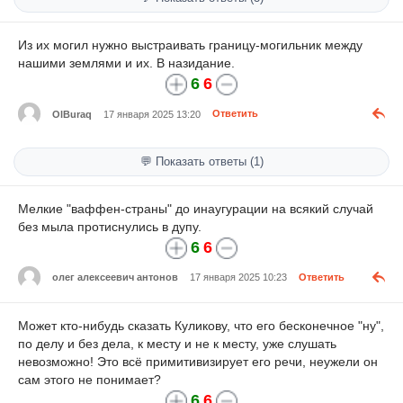
Из их могил нужно выстраивать границу-могильник между
нашими землями и их. В назидание.
6
6
OlBuraq
17 января 2025 13:20
Ответить
💬 Показать ответы (1)
Мелкие "ваффен-страны" до инаугурации на всякий случай
без мыла протиснулись в дупу.
6
6
олег алексеевич антонов
17 января 2025 10:23
Ответить
Может кто-нибудь сказать Куликову, что его бесконечное "ну",
по делу и без дела, к месту и не к месту, уже слушать
невозможно! Это всё примитивизирует его речи, неужели он
сам этого не понимает?
6
6