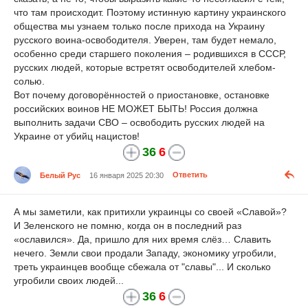
что там происходит. Поэтому истинную картину украинского
общества мы узнаем только после прихода на Украину
русского воина-освободителя. Уверен, там будет немало,
особенно среди старшего поколения – родившихся в СССР,
русских людей, которые встретят освободителей хлебом-
солью.
Вот почему договорённостей о приостановке, остановке
российских воинов НЕ МОЖЕТ БЫТЬ! Россия должна
выполнить задачи СВО – освободить русских людей на
Украине от убийц нацистов!
36
6
Белый Рус
16 января 2025 20:30
Ответить
А мы заметили, как притихли украинцы со своей «Славой»?
И Зеленского не помню, когда он в последний раз
«ославился». Да, пришло для них время слёз… Славить
нечего. Земли свои продали Западу, экономику угробили,
треть украинцев вообще сбежала от "славы"... И сколько
угробили своих людей...
36
6