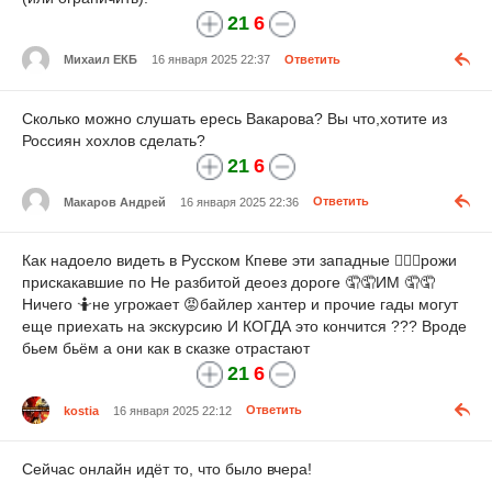
21
6
Михаил ЕКБ
16 января 2025 22:37
Ответить
Сколько можно слушать ересь Вакарова? Вы что,хотите из
Россиян хохлов сделать?
21
6
Макаров Андрей
16 января 2025 22:36
Ответить
Как надоело видеть в Русском Кпеве эти западные 🏳️‍🌈🗽рожи
прискакавшие по Не разбитой деоез дороге 🤦🤦ИМ 🤦🤦
Ничего 🤷не угрожает 😡байлер хантер и прочие гады могут
еще приехать на экскурсию И КОГДА это кончится ??? Вроде
бьем бьём а они как в сказке отрастают
21
6
kostia
16 января 2025 22:12
Ответить
Сейчас онлайн идёт то, что было вчера!