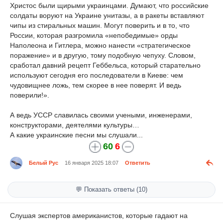
Христос были щирыми украинцами. Думают, что российские
солдаты воруют на Украине унитазы, а в ракеты вставляют
чипы из стиральных машин. Могут поверить и в то, что
России, которая разгромила «непобедимые» орды
Наполеона и Гитлера, можно нанести «стратегическое
поражение» и в другую, тому подобную чепуху. Словом,
сработал давний рецепт Геббельса, который старательно
используют сегодня его последователи в Киеве: чем
чудовищнее ложь, тем скорее в нее поверят. И ведь
поверили!».
А ведь УССР славилась своими учеными, инженерами,
конструкторами, деятелями культуры…
А какие украинские песни мы слушали...
60
6
Белый Рус
16 января 2025 18:07
Ответить
💬 Показать ответы (10)
Слушая экспертов американистов, которые гадают на