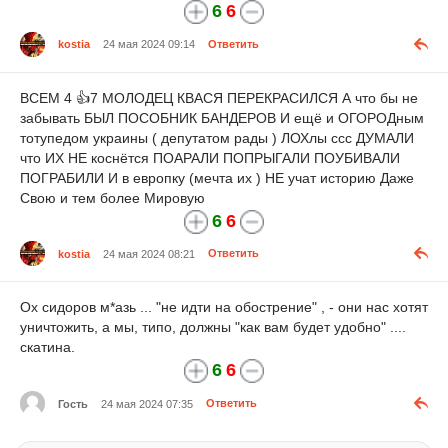
6
6
kostia
24 мая 2024 09:14
Ответить
ВСЕМ 4 👍7 МОЛОДЕЦ КВАСЯ ПЕРЕКРАСИЛСЯ А что бы не
забывать БЫЛ ПОСОБНИК БАНДЕРОВ И ещё и ОГОРОДным
тотупедом украины ( депутатом рады ) ЛОХлы ссс ДУМАЛИ
что ИХ НЕ коснётся ПОАРАЛИ ПОПРЫГАЛИ ПОУБИВАЛИ
ПОГРАБИЛИ И в европку (мечта их ) НЕ учат историю Даже
Свою и тем более Мировую
6
6
kostia
24 мая 2024 08:21
Ответить
Ох сидоров
м*азь
... "не идти на обострение" , - они нас хотят
уничтожить, а мы, типо, должны "как вам будет удобно" ....
скатина.
6
6
Гость
24 мая 2024 07:35
Ответить