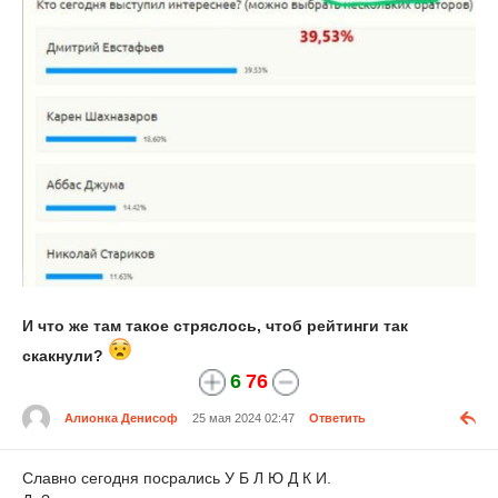
И что же там такое стряслось, чтоб рейтинги так
скакнули?
6
76
Алионка Денисоф
25 мая 2024 02:47
Ответить
Славно сегодня посрались У Б Л Ю Д К И.