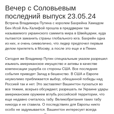
Вечер с Соловьевым
последний выпуск 23.05.24
Встреча Владимира Путина с королем Бахрейна Хамадом
Бен Исой Аль-Халифой прошла в преддверии так
называемого украинского саммита мира в Швейцарии, куда
пытаются заманить страны глобального юга. Бахрейн одна
из них, и очень символично, что лидер предпочел первым
делом прилететь в Москву, а после это еще и в Пекин.
Сегодня же Владимир Путин специальным указом разрешил
изымать американское имущество и активы в качестве
компенсации ущерба со стороны США. Все последние
события приводят Запад в бешенство. В США и Европе
неумолимо приближается выбор, обещанной победы над
Россией так и нет. Это заставляет Вашингтон пускаться во
все тяжкие, всерьез обсуждают, разрешать ли Украине удары
американским оружием вглубь российской территории, что
еще недавно считалось табу. Великобритания таких табу
никогда и не ставила. О последствиях для Европы никто
особо не задумывается. Вашингтон интересует всегда