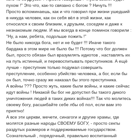
пухом !" Это что, как-то связано с богом ? Ничуть !!!
Просто вспоминаешь, как и что говорил при жизни ушедший
в никуда человек, как он себя вёл в этой жизни, как
относился к своим близким, к друзьям, соседям и даже к
незнакомым людям. И мы всегда в конце поминок говорили :
"Ну, а нам, ребята, подольше пожить !"
Не было никогда бога, нет и не будет !!! Иначе такого
бардака в этом мире не было бы !!! Потому что бог должен
был, просто обязан был вразумлять идиотов , наставлять их
на путь истинный, и перевоспитывать преступников. А ещё
лучше - преступник только подумал совершить
преступление, особенно убийство человека, а бог, если бы
он был, точно сразу же наказал бы этого преступника.
А войны ??? Просто жуть, какие были войны, и какие сейчас
идут войны ! Никакой бы бог не допустил бы такого дикого
уничтожения людей в таких диких войнах!!! Так что молитесь
своему богу, расшибайте себе лбы об пол, если вам это
приятно!
А все эти церкви, мечети, синагоги и другие храмы, где
молятся разные народы СВОЕМУ БОГУ, - просто секты
раздутых размеров и поддерживаемые государством.
Сознательный , порядочный, правильно воспитанный