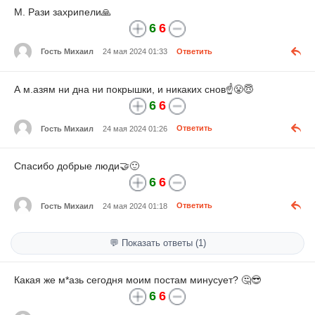
М. Рази захрипели🙏
6
6
Гость Михаил
24 мая 2024 01:33
Ответить
А м.азям ни дна ни покрышки, и никаких снов☝😤😇
6
6
Гость Михаил
24 мая 2024 01:26
Ответить
Спасибо добрые люди🤝🙂
6
6
Гость Михаил
24 мая 2024 01:18
Ответить
💬 Показать ответы (1)
Какая же
м*азь
сегодня моим постам минусует? 🤔😎
6
6