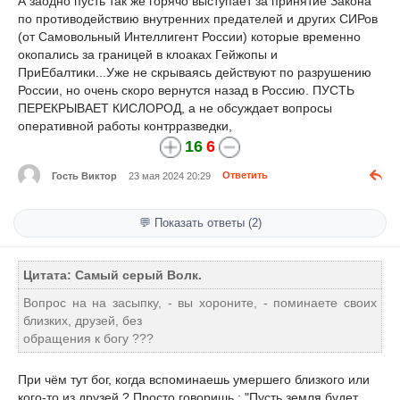
А заодно пусть так же горячо выступает за принятие Закона
по противодействию внутренних предателей и других СИРов
(от Самовольный Интеллигент России) которые временно
окопались за границей в клоаках Гейжопы и
ПриЕбалтики...Уже не скрываясь действуют по разрушению
России, но очень скоро вернутся назад в Россию. ПУСТЬ
ПЕРЕКРЫВАЕТ КИСЛОРОД, а не обсуждает вопросы
оперативной работы контрразведки,
16
6
Гость Виктор
23 мая 2024 20:29
Ответить
💬 Показать ответы (2)
Цитата: Самый серый Волк.
Bопрос на на засыпку, - вы хороните, - поминаете своих
близких, друзей, без
обращения к богу ???
При чём тут бог, когда вспоминаешь умершего близкого или
кого-то из друзей ? Просто говоришь : "Пусть земля будет