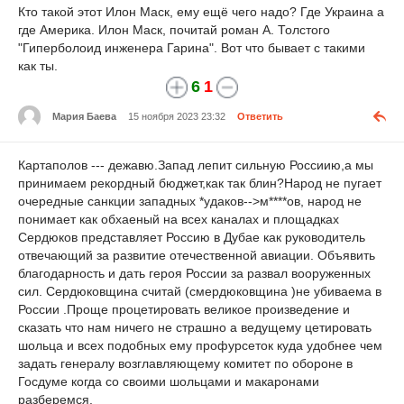
Кто такой этот Илон Маск, ему ещё чего надо? Где Украина а
где Америка. Илон Маск, почитай роман А. Толстого
"Гиперболоид инженера Гарина". Вот что бывает с такими
как ты.
6
1
Мария Баева
15 ноября 2023 23:32
Ответить
Картаполов --- дежавю.Запад лепит сильную Россиию,а мы
принимаем рекордный бюджет,как так блин?Народ не пугает
очередные санкции западных
*удак
ов-->м****ов
, народ не
понимает как обхаеный на всех каналах и площадках
Сердюков представляет Россию в Дубае как руководитель
отвечающий за развитие отечественной авиации. Объявить
благодарность и дать героя России за развал вооруженных
сил. Сердюковщина считай (смердюковщина )не убиваема в
России .Проще процетировать великое произведение и
сказать что нам ничего не страшно а ведущему цетировать
шольца и всех подобных ему профурсеток куда удобнее чем
задать генералу возглавляющему комитет по обороне в
Госдуме когда со своими шольцами и макаронами
разберемся.