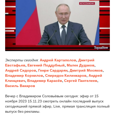
Эксперты сегодня:
Андрей Картаполов
,
Дмитрий
Евстафьев
,
Евгений Поддубный
,
Малек Дудаков
,
Андрей Сидоров
,
Генри Сардарян
,
Дмитрий Мосяков
,
Владимир Корнилов
,
Спиридон Килинкаров
,
Андрей
Клинцевич
,
Владимир Карасёв
,
Сергей Пантелеев
,
Василь Вакаров
Вечер с Владимиром Соловьёвым сегодня: эфир от 15
ноября 2023 15.11.23 смотреть онлайн последний выпуск
сегодняшний прямой эфир, Live, прямая трансляция полный
выпуск без рекламы.