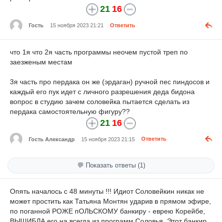
21
16
Гость
15 ноября 2023 21:21
Ответить
что 1я что 2я часть программы неочем пустой треп по
заезженым местам
3я часть про пердака он же (эрдаган) ручной пес пиндосов и
каждый его пук идет с личного разрешения деда бидона
вопрос в студию зачем соловейка пытается сделать из
пердака самостоятельную фигуру??
21
16
Гость Александр
15 ноября 2023 21:15
Ответить
💬 Показать ответы (1)
Опять началось с 48 минуты !!! Идиот Соловейкин никак не
может простить как Татьяна Монтян ударив в прямом эфире,
по поганной РОЖЕ пОЛЬСКОМУ банкиру - еврею Корейбе,
ВЫШИБЛА его на всегда из программ Соловья. Этот банкир,