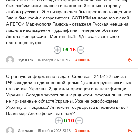
был любимчиком соловья и настоящей костью в горле у
любого русского. Этот извращенец был просто воплощением
Зла и был крайне отвратителен СОТНЯМ миллионов людей.
А ГЕРОЙ Мариуополя Танюха - отважная Русская женщина
лишила наслаждения Рудольфыча. Теперь он обзывая
Ангела Новлроссии - Монтян, ВСЕГДА показывает своё
настоящее нутро.
16
16
Чук и Гек
16 ноября 2023 01:17
Ответить
Странную информацию выдает Соловьев. 24.02.22 войска
РФ заходили с единственной целью 1,защита русскоязычных
на востоке Украины. 2, демилитаризация и денацификация
Украины. Сегодня захватили и юридически оформили ни кем
не признанные областя Украины. Уже не освобождаем
Украину от нацизма? Аннексия государства в полном виде?
Владимир Адольфович вы о чем?
6
16
Илимдар
15 ноября 2023 23:18
Ответить