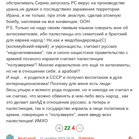
обстреливать Сирию,запускать PC вируc на производстве
урана,не думая о последствиях заражения территории
Ирана, и не только, при этом ,внаглую, сделав атомную
бомбу, наплевав на все конвенции, ООН.
P.S. Только не надо своим лживым языком говорить мне об
антисемитизме, ибо палестинцы-это семитский и братский
для евреев народ ! Но,как и жидобандеровцы(С)
(коломуйский-еврей) ,и укронацисты, считают русских
"недочеловеками", так и сионо-нацистское правительство c
армией поганого израиля считает палестинцев
"полузверями"! Многие израильтяне-это ещё те антисемиты,
но не в отношении себя, а арабов!!!
И ещё... я родился в CCCР и получил воспитание в духе
интернационализма! Поэтому для меня есть люди-
бесы,упыри и всякого рода подонки, но я никогда не считал и
не считаю, что можно обвинять в чем-либо весь народ , как
это делает запАД в отношении русских, а теперь и
палестинцев, так и государство израиль в лице политиков и
армии, говорящие о "полузверях", имея ввиду всех
палестинцев! ИМХО
22
4
BeyGadoff
21 октября 2023 19:25
Ответить