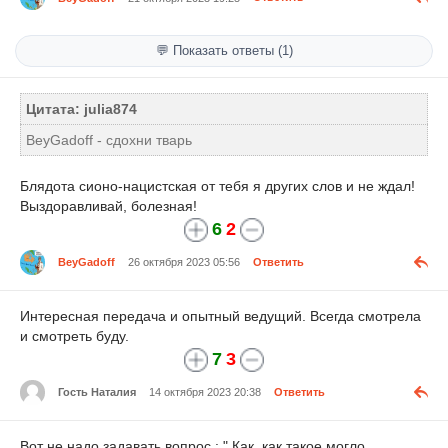
💬 Показать ответы (1)
Цитата: julia874
BeyGadoff - сдохни тварь
Блядота сионо-нацистская от тебя я других слов и не ждал!
Выздоравливай, болезная!
6
2
BeyGadoff
26 октября 2023 05:56
Ответить
Интересная передача и опытный ведущий. Всегда смотрела
и смотреть буду.
7
3
Гость Наталия
14 октября 2023 20:38
Ответить
Вот не надо задавать вопрос : " Как, как такое могло