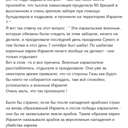
произойти, что тысяча хамасовцев проделали 80 брешей в
высоченном и очень крепком заборе при помощи
бульдозеров и подрывов, и проникли на территорию Израиля
? "
Я вот так отвечу на этот вопрос : " Эти израильские военные,
которые обязаны были следить за этим забором, ничего не
делали, а праздновали последний день праздника Суккот, и
тем более в этот день 7 октября был шабат. По шабатам
коренные евреи Израиля ничего вообще не делают - они
только отдыхают.
Вот в этом -то и вся причина. Военные израильтяне
расслаблялись, отдыхали и праздновали. Они уже за
некоторое время привыкли, что со стороны Газы как-будто
бы никто не собирается нападать, там всё спокойно,
успокоились и военные Израиля.
Очень жаль, что так произошло !
Было бы странно, если бы после нападения арабских стран
на вновь образованый Израиль и после победы израильтян -
они бы не захватывали земли арабов. Таким образом евреи
Израиля наказывали арабов за вероломные нападения и
убийства евреев.