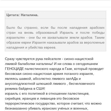
Цитата: Наталина.
Было бы странно, если бы после нападения арабских
стран на вновь образованый Израиль и после победы
израильтян - они бы не захватывали земли арабов. Таким
образом евреи Израиля наказывали арабов за вероломные
нападения и убийства евреев.
Сразу чувствуется рука пейсателя - сионо-нацистской
лживой балаболки наталины! И ни слова о cегодняшнем
ГЕНОЦИДЕ палестинского народа в Газе, который проводит
бесовская сионо-нацистская армия поганого израиля,
являясь шавкой, абсолютно лживого запАДа и
анусоподлизотной шлюшкой лживого , бесчеловечного
режима байдена в США!
израиль с его политикой в отношении палестинцев,
сирийцев, иранцев и ливанцев-это бесовское
террористическое государство, которое считает, что можно
безнаказанно убивать иранских учёных и военных,