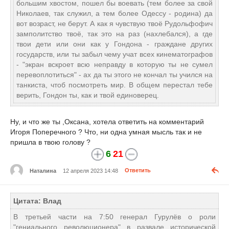
большим хвостом, пошел бы воевать (тем более за свой
Николаев, так служил, а тем более Одессу - родина) да
вот возраст, не берут. А как я чувствую твоё Рудольфофич
замполитство твоё, так это на раз (нахлебался), а где
твои дети или они как у Гондона - граждане других
государств, или ты забыл чему учат всех кинематографов
- "экран вскроет всю неправду в которую ты не сумел
перевоплотиться" - ах да ты этого не кончал ты учился на
танкиста, чтоб посмотреть мир. В общем перестал тебе
верить, Гондон ты, как и твой единоверец.
Ну, и что же ты ,Оксана, хотела ответить на комментарий
Игоря Поперечного ? Что, ни одна умная мысль так и не
пришла в твою голову ?
6
21
Наталина
12 апреля 2023 14:48
Ответить
Цитата: Влад
В третьей части на 7:50 генерал Гурулёв о роли
"гениального революционера" в развале исторической