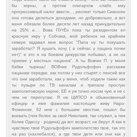
бы корны, а против олигархов слабо ему
прогрессивный налог ввести..., респект только Симонян
она готова делиться доходами, но добровольно, а вот
меня обязали более десяти лет назад принудительно
на 25% и.... Вова ПУтЁн пока ты резидентом ел
красную икру у Собчака, мой ребенок на крайнем
севере задавал мне вопрос "Папа ну ты покушать
заработал? Я кушать хочу ( а сейчас у пацана почки
нет)" и это я на боевом дежурстве побывал, а не на
приеме у местных пацанов". А ты Вовчик П. у меня
бабки тыришь! ВОВчик Рудольфофич расскажи
пацанам передке, как потом у них стырят с пенсий все
что они заработали, как у меня, чтоб ходили такие как
ты пузыри по ТВ каналам и трепали простую
замполитовскую херню, ЕЁ я уж точно носом чую и не с
чем не перепутаю. Я не ЦИПСО я обыкновенный
офицер и имя фамилия настоящие живу Наро-
Фоминске, 62 мне с большим хвостом, пошел бы
воевать (тем более за свой Николаев, так служил, а тем
более Одессу - родина) да вот возраст, не берут. А как я
чувствую твоё Рудольфофич замполитство твоё, так это
на раз (нахлебался), а где твои дети или они как у