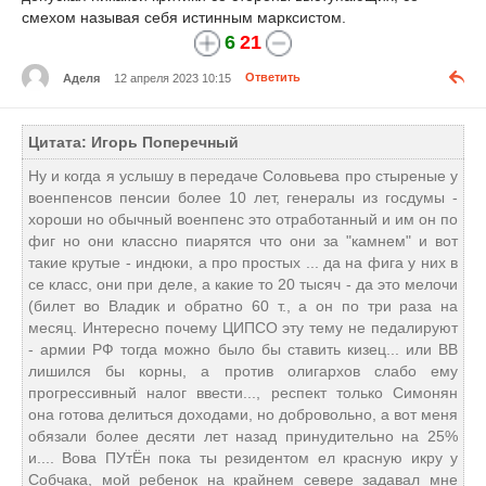
смехом называя себя истинным марксистом.
6
21
Аделя
12 апреля 2023 10:15
Ответить
Цитата: Игорь Поперечный
Ну и когда я услышу в передаче Соловьева про стыреные у
военпенсов пенсии более 10 лет, генералы из госдумы -
хороши но обычный военпенс это отработанный и им он по
фиг но они классно пиарятся что они за "камнем" и вот
такие крутые - индюки, а про простых ... да на фига у них в
се класс, они при деле, а какие то 20 тысяч - да это мелочи
(билет во Владик и обратно 60 т., а он по три раза на
месяц. Интересно почему ЦИПСО эту тему не педалируют
- армии РФ тогда можно было бы ставить кизец... или ВВ
лишился бы корны, а против олигархов слабо ему
прогрессивный налог ввести..., респект только Симонян
она готова делиться доходами, но добровольно, а вот меня
обязали более десяти лет назад принудительно на 25%
и.... Вова ПУтЁн пока ты резидентом ел красную икру у
Собчака, мой ребенок на крайнем севере задавал мне