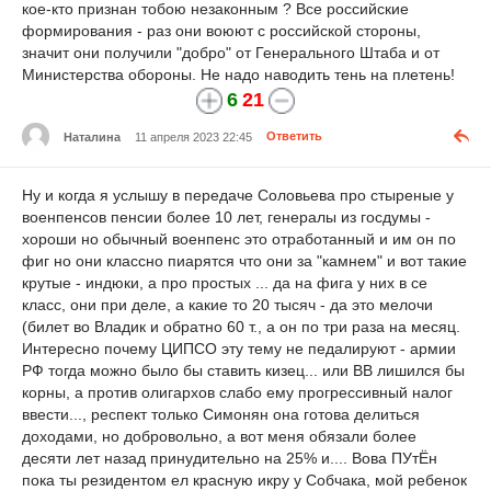
кое-кто признан тобою незаконным ? Все российские
формирования - раз они воюют с российской стороны,
значит они получили "добро" от Генерального Штаба и от
Министерства обороны. Не надо наводить тень на плетень!
6
21
Наталина
11 апреля 2023 22:45
Ответить
Ну и когда я услышу в передаче Соловьева про стыреные у
военпенсов пенсии более 10 лет, генералы из госдумы -
хороши но обычный военпенс это отработанный и им он по
фиг но они классно пиарятся что они за "камнем" и вот такие
крутые - индюки, а про простых ... да на фига у них в се
класс, они при деле, а какие то 20 тысяч - да это мелочи
(билет во Владик и обратно 60 т., а он по три раза на месяц.
Интересно почему ЦИПСО эту тему не педалируют - армии
РФ тогда можно было бы ставить кизец... или ВВ лишился бы
корны, а против олигархов слабо ему прогрессивный налог
ввести..., респект только Симонян она готова делиться
доходами, но добровольно, а вот меня обязали более
десяти лет назад принудительно на 25% и.... Вова ПУтЁн
пока ты резидентом ел красную икру у Собчака, мой ребенок