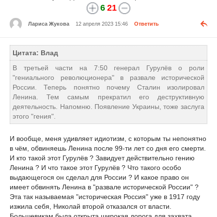
6
21
Лариса Жукова
12 апреля 2023 15:46
Ответить
Цитата: Влад
В третьей части на 7:50 генерал Гурулёв о роли
"гениального революционера" в развале исторической
России. Теперь понятно почему Сталин изолировал
Ленина. Тем самым прекратил его деструктивную
деятельность. Напомню. Появление Украины, тоже заслуга
этого "гения".
И вообще, меня удивляет идиотизм, с которым ты непонятно
в чём, обвиняешь Ленина после 99-ти лет со дня его смерти.
И кто такой этот Гурулёв ? Завидует действительно гению
Ленина ? И что такое этот Гурулёв ? Что такого особо
выдающегося он сделал для России ? И какое право он
имеет обвинять Ленина в "развале исторической России" ?
Эта так называемая "историческая Россия" уже в 1917 году
изжила себя, Николай второй отказался от власти.
Большевикам была открыта широкая дорога для захвата