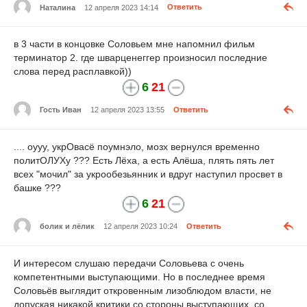
Наталина
12 апреля 2023 14:14
Ответить
в 3 части в концовке Соловьем мне напомнил фильм
терминатор 2. где шварценеггер произносил последние
слова перед расплавкой))
6
21
Гость Иван
12 апреля 2023 13:55
Ответить
.... оууу, укрОвасё поумнэло, мозх вернулся временно
политОЛУХу ??? Есть Лёха, а есть Алёша, плять пять лет
всех "мочил" за укрообезьянник и вдруг наступил просвет в
башке ???
6
21
болик и лёлик
12 апреля 2023 10:24
Ответить
И интересом слушаю передачи Соловьева с очень
компетентными выступающими. Но в последнее время
Соловьёв выглядит откровенным лизоблюдом власти, не
допуская никакой критики со стороны выступающих, со