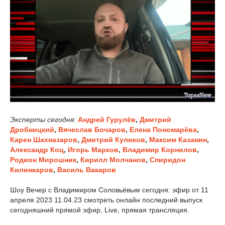
Эксперты сегодня:
Андрей Гурулёв
,
Дмитрий
Дробницкий
,
Вячеслав Бочаров
,
Елена Пономарёва
,
Карен Шахназаров
,
Дмитрий Куликов
,
Максим Казанин
,
Александр Коц
,
Игорь Марков
,
Владимир Корнилов
,
Родион Мирошник
,
Кирилл Молчанов
,
Спиридон
Килинкаров
,
Василь Вакаров
Шоу Вечер с Владимиром Соловьёвым сегодня: эфир от 11
апреля 2023 11.04.23 смотреть онлайн последний выпуск
сегодняшний прямой эфир, Live, прямая трансляция.