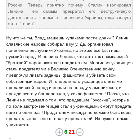
России. Теперь понятно почему Сталин изолировал
Ленина. Тем самым прекратил его деструктивную
деятельность. Напомню. Появление Украины, тоже заслуга
этого "гения".
Ну что же ты, Влад, машешь кулаками после драки ? Ленин
славянские народы собирал в кучу. Да, организовал
появление республики Украина, но это же всё был наш,
русский народ. И не вина Ленина, что этот так называемый
"братский" народ оказался предателем. Многие из украинцев
стали предателями в Великую Отечественную войну,
предпочли лизать задницы фашистам и убивать свой
собственный народ. И теперь много украинцев опять же
предали свой народ и пошли на поводу у америкосов, и
прежде всего у бандеровцев, у хохлофашистов ! Плохо, что
Ленин не подумал о том, что предавшие "русские", которые
по воле австро-венгерцев стали украинцами, смогут предать
ещё не один раз ! Предателям никогда не должно быть веры,
предательство - оно в генах у предателей. Их нужно только
уничтожать !
6
21