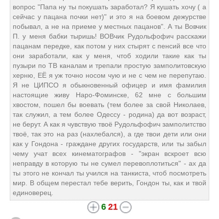
вопрос "Папа ну ты покушать заработал? Я кушать хочу ( а
сейчас у пацана почки нет)" и это я на боевом дежурстве
побывал, а не на приеме у местных пацанов". А ты Вовчик
П. у меня бабки тыришь! ВОВчик Рудольфофич расскажи
пацанам передке, как потом у них стырят с пенсий все что
они заработали, как у меня, чтоб ходили такие как ты
пузыри по ТВ каналам и трепали простую замполитовскую
херню, ЕЁ я уж точно носом чую и не с чем не перепутаю.
Я не ЦИПСО я обыкновенный офицер и имя фамилия
настоящие живу Наро-Фоминске, 62 мне с большим
хвостом, пошел бы воевать (тем более за свой Николаев,
так служил, а тем более Одессу - родина) да вот возраст,
не берут. А как я чувствую твоё Рудольфофич замполитство
твоё, так это на раз (нахлебался), а где твои дети или они
как у Гондона - граждане других государств, или ты забыл
чему учат всех кинематографов - "экран вскроет всю
неправду в которую ты не сумел перевоплотиться" - ах да
ты этого не кончал ты учился на танкиста, чтоб посмотреть
мир. В общем перестал тебе верить, Гондон ты, как и твой
единоверец.
6
21