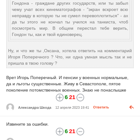
Гондона - граждане других государств, или ты забыл
чему учат всех кинематографов - "экран вскроет всю
неправду в которую ты не сумел перевоплотиться" - ах
да ты этого не кончал ты учился на танкиста, чтоб
посмотреть мир. В общем перестал тебе верить,
Гондон ты, как и твой единоверец.
Ну, и что же ты ,Оксана, хотела ответить на комментарий
Игоря Поперечного ? Что, ни одна умная мысль так и не
пришла в твою голову ?
Врет Игорь Поперечный. И пенсии у военных нормальные,
да и льготы существенные. Живу в Севастополе, пятое
поколение потомственных военных. Знаю не понаслышке
6
21
Александра Шкода
12 апреля 2023 19:41
Ответить
Извините за ошибки.
6
21