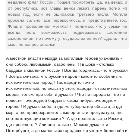
недалеко флаг России. Пошёл посмотреть, да, на веках, и
от республики, иот главы венки лежат, парень погиб нп
новый год, если не ошибаюсь третьего числа. Могила
просела сильно, асе перекосилось, и представляете, гос.
Флаг, и проваленная могила! Я понимаю, что у семьи не
всегда есть возможность поддерживать состояние
захоронения, но почему у государства её нет? Сделал, что
смог, но вопрос остался.
А местной власти некогда за могилами героев ухаживать -
они собою, любимыми, озабочены. Я в шоке - столько
бардака в хвалёной России ! Всегда гордилась, что я русская
! Всегда считала, что русский народ - какой-то особенный,
исключительный народ ! Так народ-то точно
исключительный, но власти у этого народа - отвратительные
морды, только про себя и думают ! Что ни передача, что ни
новости - очередной бардак в каком-нибудь очередном
городе ! И думаю себе, а где же губернатор области, а где
мэр, а где правоохранительные органы и прокуратура, где
соответствующие комиссии ?! А где правительство России,
где президент ? Или они только о Москве думают и
Петербурге, а до маленьких городишек и уж тем более сёл и