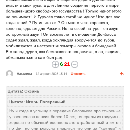
власти в свои руки, а для Ленина создание первого в мире
большевицкого свободного государства ! Только идиот этого
не понимает ! И Гурулёв точно такой же идиот ! Кто для вас
тогда гений ? Путин что ли ? Он много чего хорошего,
конечно, сделал для России. Но по своей натуре - он ждун,
осторожный ждун ! Он восемь лет в отношении Донбасса
сидел ждал, ждал, когда хохляндия вооружится до зубов,
мобилизуется и настроит километры окопов и блиндажей.
Его запад дурил, как бестолкового пацанчика, а он, видимо,
обманываться и сам был рад.
6
21
Наталина
12 апреля 2023 15:14
Ответить
Цитата: Оксана
Цитата: Игорь Поперечный
Ну и когда я услышу в передаче Соловьева про стыреные
у военпенсов пенсии более 10 лет, генералы из госдумы -
хороши но обычный военпенс это отработанный и им он
по фиг но они классно пиарятся что они за "камнем" и