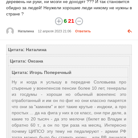
деревень ни руки, ни мозги не доходят ??? И так становится
обидно за людей! Неужели хорошие люди никому не нужны в
стране ?
6
21
Наталина
12 апреля 2023 21:06
Ответить
Цитата: Наталина
Цитата: Оксана
Цитата: Игорь Поперечный
Ну и когда я услышу в передаче Соловьева про
стыреные у военпенсов пенсии более 10 лет, генералы
из госдумы - хороши но обычный военпенс это
отработанный и им он по фиг но они классно пиарятся
что они за "камнем" и вот такие крутые - индюки, а про
простых ... да на фига у них в се класс, они при деле, а
какие то 20 тысяч - да это мелочи (билет во Владик и
обратно 60 т., а он по три раза на месяц. Интересно
почему ЦИПСО эту тему не педалируют - армии РФ
тогда можно было бы ставить кизец... или ВВ лишился