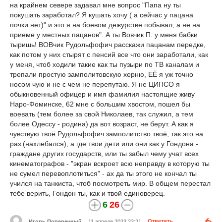
на крайнем севере задавал мне вопрос "Папа ну ты
покушать заработал? Я кушать хочу ( а сейчас у пацана
почки нет)" и это я на боевом дежурстве побывал, а не на
приеме у местных пацанов". А ты Вовчик П. у меня бабки
тыришь! ВОВчик Рудольфофич расскажи пацанам передке,
как потом у них стырят с пенсий все что они заработали, как
у меня, чтоб ходили такие как ты пузыри по ТВ каналам и
трепали простую замполитовскую херню, ЕЁ я уж точно
носом чую и не с чем не перепутаю. Я не ЦИПСО я
обыкновенный офицер и имя фамилия настоящие живу
Наро-Фоминске, 62 мне с большим хвостом, пошел бы
воевать (тем более за свой Николаев, так служил, а тем
более Одессу - родина) да вот возраст, не берут. А как я
чувствую твоё Рудольфофич замполитство твоё, так это на
раз (нахлебался), а где твои дети или они как у Гондона -
граждане других государств, или ты забыл чему учат всех
кинематографов - "экран вскроет всю неправду в которую ты
не сумел перевоплотиться" - ах да ты этого не кончал ты
учился на танкиста, чтоб посмотреть мир. В общем перестал
тебе верить, Гондон ты, как и твой единоверец.
6
26
Игорь Поперечный
11 апреля 2023 23:21
Ответить