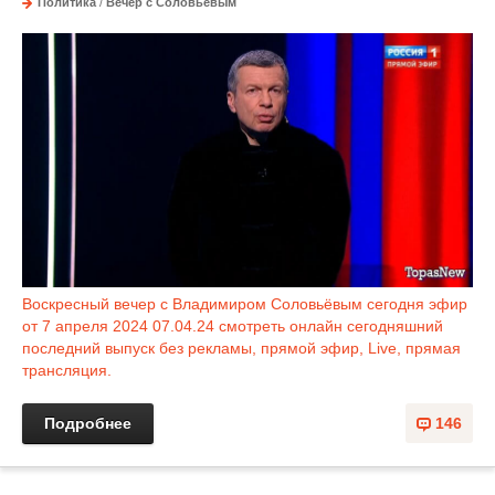
Политика
/
Вечер с Соловьёвым
Воскресный вечер с Владимиром Соловьёвым сегодня эфир
от 7 апреля 2024 07.04.24 смотреть онлайн сегодняшний
последний выпуск без рекламы, прямой эфир, Live, прямая
трансляция.
Подробнее
146