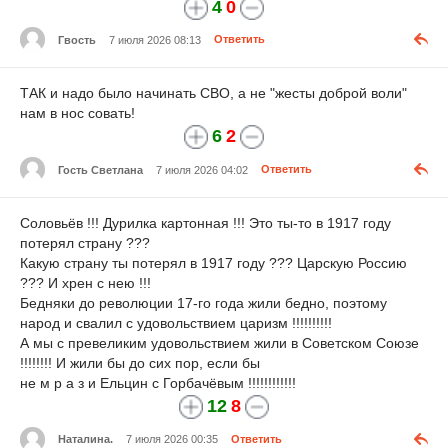
4
0
Гвость
7 июля 2026 08:13
Ответить
ТАК и надо было начинать СВО, а не "жесты доброй воли"
нам в нос совать!
6
2
Гость Светлана
7 июля 2026 04:02
Ответить
Соловьёв !!! Дурилка картонная !!! Это ты-то в 1917 году
потерял страну ???
Какую страну ты потерял в 1917 году ??? Царскую Россию
??? И хрен с нею !!!
Бедняки до революции 17-го года жили бедно, поэтому
народ и свалил с удовольствием царизм !!!!!!!!!!
А мы с превеликим удовольствием жили в Советском Союзе
!!!!!!!! И жили бы до сих пор, если бы
не м р а з и Ельцин с Горбачёвым !!!!!!!!!!!!
12
8
Наталина.
7 июля 2026 00:35
Ответить