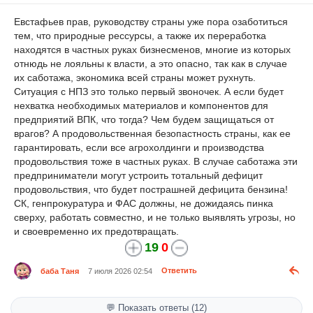
Евстафьев прав, руководству страны уже пора озаботиться
тем, что природные рессурсы, а также их переработка
находятся в частных руках бизнесменов, многие из которых
отнюдь не лояльны к власти, а это опасно, так как в случае
их саботажа, экономика всей страны может рухнуть.
Ситуация с НПЗ это только первый звоночек. А если будет
нехватка необходимых материалов и компонентов для
предприятий ВПК, что тогда? Чем будем защищаться от
врагов? А продовольственная безопастность страны, как ее
гарантировать, если все агрохолдинги и производства
продовольствия тоже в частных руках. В случае саботажа эти
предприниматели могут устроить тотальный дефицит
продовольствия, что будет пострашней дефицита бензина!
СК, генпрокуратура и ФАС должны, не дожидаясь пинка
сверху, работать совместно, и не только выявлять угрозы, но
и своевременно их предотвращать.
19
0
баба Таня
7 июля 2026 02:54
Ответить
💬 Показать ответы (12)