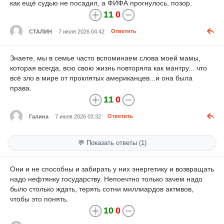
как ещё судью не посадил, а ФИФА прогнулось, позор.
11
0
СТАЛИН
7 июля 2026 04:42
Ответить
Знаете, мы в семье часто вспоминаем слова моей мамы,
которая всегда, всю свою жизнь повторяла как мантру... что
всё зло в мире от проклятых американцев...и она была
права.
11
0
Галина
7 июля 2026 03:32
Ответить
💬 Показать ответы (1)
Они и не способны и забирать у них энергетику и возвращать
надо нефтянку государству. Непоечтно только зачем надо
было столько ждать, терять сотни миллиардов актмвов,
чтобы это понять.
10
0