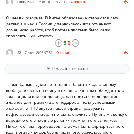
Гость Иван
6 июля 2026 22:17
Ответить
О чём вы говорите. В Китае образование стараются дать
детям; а у нас в России у первоклассников отменяют
домашнюю работу, чтоб потом идиотами было легко
управлять и уничтожать.
9
0
22
7 июля 2026 07:54
Ответить
💬 Показать ответы (5)
Трамп барыга, даже не торгаш, а барыга и сдаётся ему
вообще плевать на войну в окраине, кто там побеждает, кто
там нацисты или бандеровцы для него эьо дело десятое
,главное для трампика это подарок от зели успешными
атаками на НПЗ внутри нашей страны, разрушить
нефтегазовый сектор, и потом заключить с Путиным сделку о
передаче его в частные ручонки трампа и его сыночков.
Никаких с ним переговоров не может быть априори ,от него
идёт поганый душок безпринципного, безчеловечного