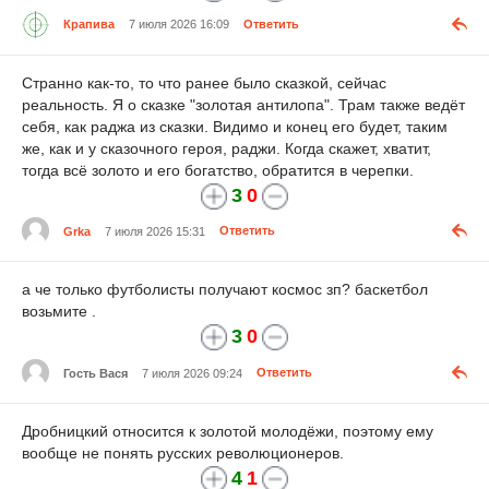
Крапива
7 июля 2026 16:09
Ответить
Странно как-то, то что ранее было сказкой, сейчас
реальность. Я о сказке "золотая антилопа". Трам также ведёт
себя, как раджа из сказки. Видимо и конец его будет, таким
же, как и у сказочного героя, раджи. Когда скажет, хватит,
тогда всё золото и его богатство, обратится в черепки.
3
0
Grka
7 июля 2026 15:31
Ответить
а че только футболисты получают космос зп? баскетбол
возьмите .
3
0
Гость Вася
7 июля 2026 09:24
Ответить
Дробницкий относится к золотой молодёжи, поэтому ему
вообще не понять русских революционеров.
4
1