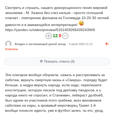
Смотреть и слушать, нашего доморощенного гения мировой
экономики - М. Хазина без слез нельзя - просто сплошной
плагиат - повторение фильмов из Голливуда 10-20-30 летней
давности и в заикающейся интерпретации!
https://yandex.ru/video/preview/5161459266439243949
12
0
Владик и загнивающий дикий запад
6 июля 2026 21:13
Ответить
💬 Показать ответы (4)
Эти олигархи вообще оборзели, сажать и расстреливать за
саботаж, вернуть смертную казнь и «Смерш», порядку будет
больше, а недра вернуть народу, если надо, перепишите
конституцию, которую писали под диктовку пиндосов, и у
народа никто не спросил, и Станкевич, либераст долбоёб,
был одним из участников этого грабежа, всех виновников
саботажа на нары, а кровавый миротворец Трамп 1-й
вообще понисло идиота, уже в футбол залез, ты кто, урод,