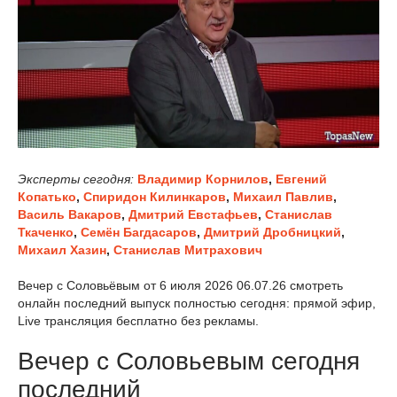
Эксперты сегодня:
Владимир Корнилов
,
Евгений
Копатько
,
Спиридон Килинкаров
,
Михаил Павлив
,
Василь Вакаров
,
Дмитрий Евстафьев
,
Станислав
Ткаченко
,
Семён Багдасаров
,
Дмитрий Дробницкий
,
Михаил Хазин
,
Станислав Митрахович
Вечер с Соловьёвым от 6 июля 2026 06.07.26 смотреть
онлайн последний выпуск полностью сегодня: прямой эфир,
Live трансляция бесплатно без рекламы.
Вечер с Соловьевым сегодня
последний