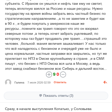
субъекта. С Ираном он умылся и нефть там ему не светит,
теперь вплотную взялся за Россию и наши ресурсы. Нужно
государству на время войны забрать весь частный бизнес по
стратегическим направлениям..,а то не заметим и будет как
в 90 х , и будем покупать у америкосов наши же
ресурсы...помните как трамп говорил что это он взорвал
северные потоки ,а теперь хочет забрать уцелевший, по
которому наш газ будет продавать уже трамп....страшный это
человек. ,больной. мания величия зашкаливает. У нас только
что всё наладилось с бензином и очередей уже не было и
цена нормальная ,частные заправки все закрылись, но тут же
прилетает по НПЗ в Омске крупнейшему в стране. ,и в СМИ
пишут , что бензин с НПЗ Омска вся шла в Москву, а ведь
этот завод снабжал бензином всю Сибирь и дальний восток...
9
0
Галина
7 июля 2026 02:59
Ответить
💬 Показать ответы (3)
Сразу, в начале выступления Копатько, у Соловьева