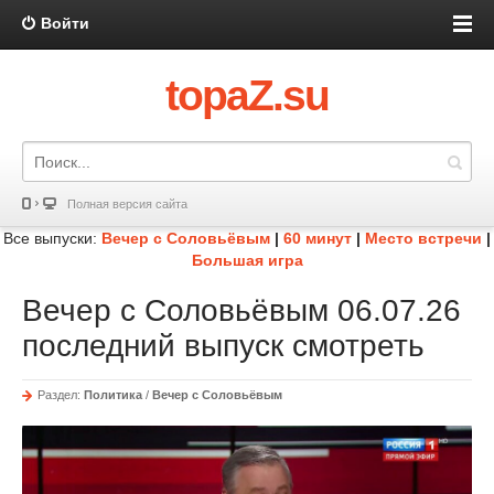
Войти
topaZ.su
Полная версия сайта
Все выпуски:
Вечер с Соловьёвым
|
60 минут
|
Место встречи
|
Большая игра
Вечер с Соловьёвым 06.07.26
последний выпуск смотреть
Раздел:
Политика
/
Вечер с Соловьёвым