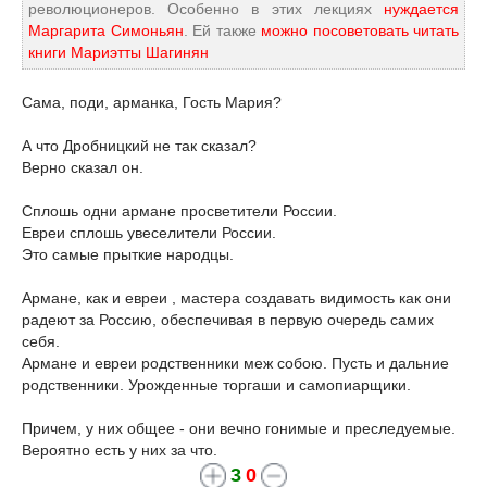
революционеров. Особенно в этих лекциях
нуждается
Маргарита Симоньян
. Ей также
можно посоветовать читать
книги Мариэтты Шагинян
Сама, поди, арманка, Гость Мария?
А что Дробницкий не так сказал?
Верно сказал он.
Сплошь одни армане просветители России.
Eврeи сплошь увеселители России.
Это самые прыткие народцы.
Армане, как и eврeи , мастера создавать видимость как они
радеют за Россию, обеспечивая в первую очередь самих
себя.
Армане и eврeи родственники меж собою. Пусть и дальние
родственники. Урожденные торгаши и самопиарщики.
Причем, у них общее - они вечно гонимые и преследуемые.
Вероятно есть у них за что.
3
0