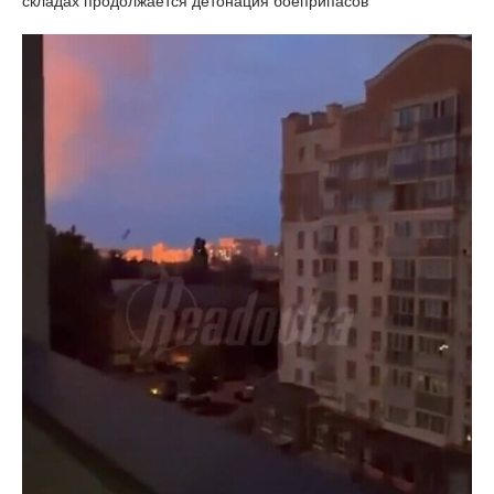
складах продолжается детонация боеприпасов