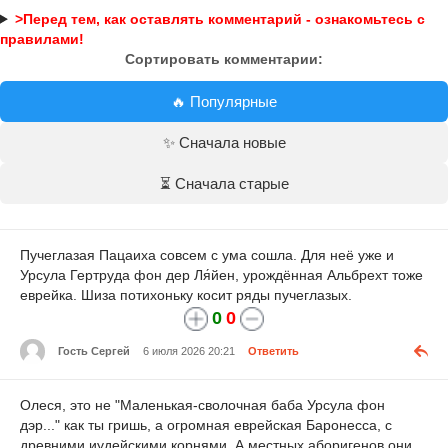
>Перед тем, как оставлять комментарий - ознакомьтесь с
правилами!
Сортировать комментарии:
🔥 Популярные
✨ Сначала новые
⏳ Сначала старые
Пучеглазая Пацаиха совсем с ума сошла. Для неё уже и
Урсула Гертруда фон дер Ля́йен, урождённая Альбрехт тоже
еврейка. Шиза потихоньку косит ряды пучеглазых.
0
0
Гость Сергей
6 июля 2026 20:21
Ответить
Олеся, это не "Маленькая-сволочная баба Урсула фон
дэр..." как ты гришь, а огромная еврейская Баронесса, с
древними иудейскими корнями. А местных аборигенов они