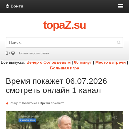
Войти
topaZ.su
Полная версия сайта
Все выпуски:
Вечер с Соловьёвым
|
60 минут
|
Место встречи
|
Большая игра
Время покажет 06.07.2026
смотреть онлайн 1 канал
Раздел:
Политика
/
Время покажет