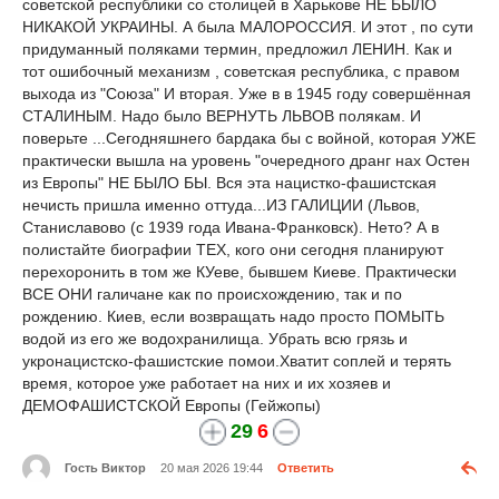
советской республики со столицей в Харькове НЕ БЫЛО
НИКАКОЙ УКРАИНЫ. А была МАЛОРОССИЯ. И этот , по сути
придуманный поляками термин, предложил ЛЕНИН. Как и
тот ошибочный механизм , советская республика, с правом
выхода из "Союза" И вторая. Уже в в 1945 году совершённая
СТАЛИНЫМ. Надо было ВЕРНУТЬ ЛЬВОВ полякам. И
поверьте ...Сегодняшнего бардака бы с войной, которая УЖЕ
практически вышла на уровень "очередного дранг нах Остен
из Европы" НЕ БЫЛО БЫ. Вся эта нацистко-фашистская
нечисть пришла именно оттуда...ИЗ ГАЛИЦИИ (Львов,
Станиславово (с 1939 года Ивана-Франковск). Нето? А в
полистайте биографии ТЕХ, кого они сегодня планируют
перехоронить в том же КУеве, бывшем Киеве. Практически
ВСЕ ОНИ галичане как по происхождению, так и по
рождению. Киев, если возвращать надо просто ПОМЫТЬ
водой из его же водохранилища. Убрать всю грязь и
укронацистско-фашистские помои.Хватит соплей и терять
время, которое уже работает на них и их хозяев и
ДЕМОФАШИСТСКОЙ Европы (Гейжопы)
29
6
Гость Виктор
20 мая 2026 19:44
Ответить