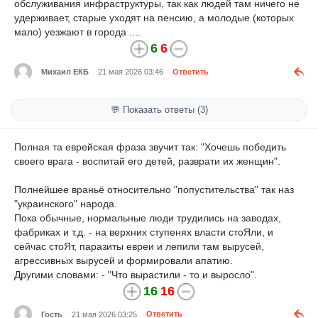
обслуживания инфраструктуры, так как людей там ничего не
удерживает, старые уходят на пенсию, а молодые (которых
мало) уезжают в города ....
6
6
Михаил ЕКБ
21 мая 2026 03:46
Ответить
💬 Показать ответы (3)
Полная та еврейская фраза звучит так: "Хочешь победить
своего врага - воспитай его детей, разврати их женщин".
Полнейшее враньё относительно "попустительства" так наз
"украинского" народа.
Пока обычные, нормальные люди трудились на заводах,
фабриках и т.д. - на верхних ступенях власти стоЯли, и
сейчас стоЯт, паразиты евреи и лепили там вырусей,
агрессивных вырусей и формировали апатию.
Другими словами: - "Что вырастили - то и выросло".
16
16
Гость
21 мая 2026 03:25
Ответить