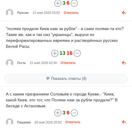
3
6
Пупсик
21 мая 2026 03:52
Ответить
"поляки продали Киев нам за рубли" - а сами поляки-та кто?
Такие же, как и так наз "украинцы", выруси из
переформатированных евреями и растворённых русских
Белой Расы.
13
16
Гость
21 мая 2026 02:30
Ответить
💬 Показать ответы (4)
А с каким презрением Соловьёв о городе Куеве,- "Киев,
какой Киев, это тот, что Поляки нам за рубли продали?" В
беседе с Астаховым.
3
6
Пацаева
20 мая 2026 20:52
Ответить