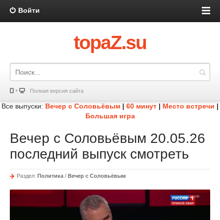
Войти
topaZ.su
Полная версия сайта
Все выпуски:
Вечер с Соловьёвым
|
60 минут
|
Место встречи
|
Большая игра
Вечер с Соловьёвым 20.05.26
последний выпуск смотреть
Раздел:
Политика
/
Вечер с Соловьёвым