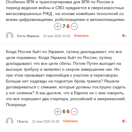
Особенно ВПК и транспортировка для ВПК по России в
период ведения войны и СВО нуждаются в сверхскоростных
мегасовершенных РЖД , на основе новейших технологий со
всеми цифровизациями, роботизациями и автоматизациями.
7
6
Гость Марина
21 мая 2026 10:20
Ответить
Когда Россия бьёт по Украине, путину докладывают, что все
цели поражены. Когда Украина бьёт по России, путину
докладывают, что все цели сбиты. Потом Путин выходит на
высокую трибуну и заявляет о скором завершении сво. Но
при этом призывает европейцев к участию в переговорах .
Больше нет надежды на поднятую бровь трампа? Решили
договариваться с сявками, которые должны послушно сидеть
у ног хозяина? А как дысяли, что в Европе не с кем говорить,
что все порешают два старпера, российский и американский.
Позорище.
6
6
Гвость
21 мая 2026 15:32
Ответить