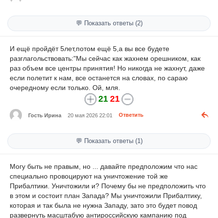
💬 Показать ответы (2)
И ещё пройдёт 5лет,потом ещё 5,а вы все будете
разглагольствовать:"Мы сейчас как жахнем орешником, как
раз объем все центры принятия! Но никогда не жахнут, даже
если полетит к нам, все останется на словах, по сараю
очередному если только. Ой, мля.
21
21
Гость Ирина
20 мая 2026 22:01
Ответить
💬 Показать ответы (1)
Могу быть не правым, но ... давайте предположим что нас
специально провоцируют на уничтожение той же
Прибалтики. Уничтожили и? Почему бы не предположить что
в этом и состоит план Запада? Мы уничтожили Прибалтику,
которая и так была не нужна Западу, зато это будет повод
развернуть масштабую антироссийскую кампанию под