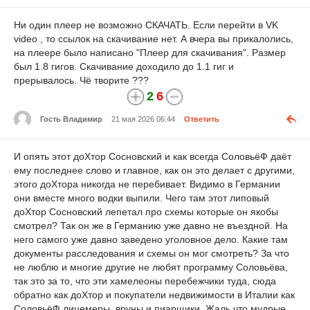
Ни один плеер не возможно СКАЧАТЬ. Если перейти в VK
video , то ссылок на скачивание нет. А вчера вы прикалолись,
на плеере было написано "Плеер для скачивания". Размер
был 1.8 гигов. Скачивание доходило до 1.1 гиг и
прерывалось. Чё творите ???
2
6
Гость Владимир
21 мая 2026 06:44
Ответить
И опять этот доХтор Сосновский и как всегда СоловьёФ даёт
ему последнее слово и главное, как он это делает с другими,
этого доХтора никогда не перебивает. Видимо в Германии
они вместе много водки выпили. Чего там этот липовый
доХтор Сосновский лепетал про схемы которые он якобы
смотрел? Так он же в Германию уже давно не въездной. На
него самого уже давно заведено уголовное дело. Какие там
документы расследования и схемы он мог смотреть? За что
не люблю и многие другие не любят программу Соловьёва,
так это за то, что эти хамелеоны перебежчики туда, сюда
обратно как доХтор и покупатели недвижимости в Италии как
СоловьёФ лицемеры, вруны и пиарщики. Жаль что мудрые