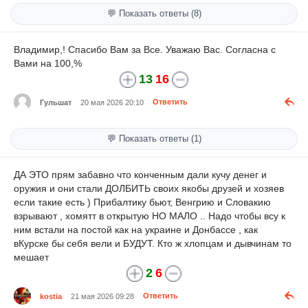
💬 Показать ответы (8)
Владимир,! Спасибо Вам за Все. Уважаю Вас. Согласна с
Вами на 100,%
13
16
Гульшат
20 мая 2026 20:10
Ответить
💬 Показать ответы (1)
ДА ЭТО прям забавно что конченным дали кучу денег и
оружия и они стали ДОЛБИТЬ своих якобы друзей и хозяев
если такие есть ) Прибалтику бьют, Венгрию и Словакию
взрывают , хомятт в открытую НО МАЛО .. Надо чтобы всу к
ним встали на постой как на украине и Донбассе , как
вКурске бы себя вели и БУДУТ. Кто ж хлопцам и дывчинам то
мешает
2
6
kostia
21 мая 2026 09:28
Ответить