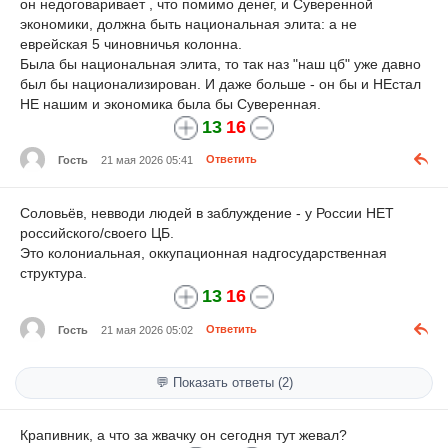
он недоговаривает , что помимо денег, и Суверенной
экономики, должна быть национальная элита: а не
еврейская 5 чиновничья колонна.
Была бы национальная элита, то так наз "наш цб" уже давно
был бы национализирован. И даже больше - он бы и НЕстал
НЕ нашим и экономика была бы Суверенная.
13
16
Гость
21 мая 2026 05:41
Ответить
Соловьёв, невводи людей в заблуждение - у России НЕТ
российского/своего ЦБ.
Это колониальная, оккупационная надгосударственная
структура.
13
16
Гость
21 мая 2026 05:02
Ответить
💬 Показать ответы (2)
Крапивник, а что за жвачку он сегодня тут жевал?