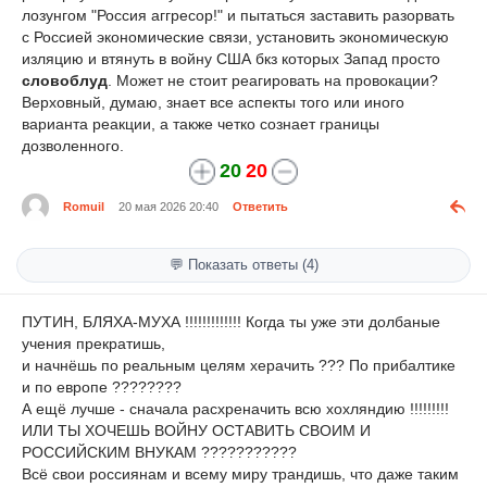
лозунгом "Россия аггресор!" и пытаться заставить разорвать
с Россией экономические связи, установить экономическую
изляцию и втянуть в войну США бкз которых Запад просто
словоблуд
. Может не стоит реагировать на провокации?
Верховный, думаю, знает все аспекты того или иного
варианта реакции, а также четко сознает границы
дозволенного.
20
20
Romuil
20 мая 2026 20:40
Ответить
💬 Показать ответы (4)
ПУТИН, БЛЯХА-МУХА !!!!!!!!!!!!! Когда ты уже эти долбаные
учения прекратишь,
и начнёшь по реальным целям херачить ??? По прибалтике
и по европе ????????
А ещё лучше - сначала расхреначить всю хохляндию !!!!!!!!!
ИЛИ ТЫ ХОЧЕШЬ ВОЙНУ ОСТАВИТЬ СВОИМ И
РОССИЙСКИМ ВНУКАМ ???????????
Всё свои россиянам и всему миру трандишь, что даже таким