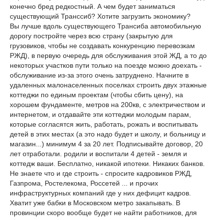
конечно бред редкостный. А чем будет заниматься
существующий Транссиб? Хотите загрузить экономику?
Вы лучше вдоль существующего Трансиба автомобильную
дорогу постройте через всю страну (закрытую для
грузовиков, чтобы не создавать конкуренцию перевозкам
РЖД), в первую очередь для обслуживания этой ЖД, а то до
некоторых участков пути только на поезде можно доехать -
обслуживание из-за этого очень затруднено. Начните в
удаленных малонаселенных поселках строить двух этажные
коттеджи по единым проектам (чтобы сбить цену), на
хорошем фундаменте, метров на 200кв, с электричеством и
интернетом, и отдавайте эти коттеджи молодым парам,
которые согласятся жить, работать, рожать и воспитывать
детей в этих местах (а это надо будет и школу, и больницу и
магазин...) минимум 4 за 20 лет. Подписывайте договор, 20
лет отработали. родили и воспитали 4 детей - земля и
коттедж ваши. Бесплатно, никакой ипотеки. Никаких банков.
Не знаете что и где строить - спросите кадровиков РЖД,
Газпрома, Ростелекома, Россетей ... и прочих
инфраструктурных компаний где у них дефицит кадров.
Хватит уже бабки в Московском метро закапывать. В
провинции скоро вообще будет не найти работников, для