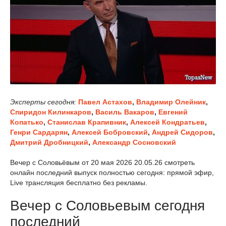
Эксперты сегодня:
Павел Астахов
,
Владимир Олейник
,
Спиридон Килинкаров
,
Василь Вакаров
,
Евгений
Копатько
,
Станислав Крапивник
,
Алексей Кондратьев
,
Генри Сардарян
,
Алексей Бобровский
,
Андрей Сидоров
,
Дмитрий Дробницкий
,
Александр Сосновский
Вечер с Соловьёвым от 20 мая 2026 20.05.26 смотреть
онлайн последний выпуск полностью сегодня: прямой эфир,
Live трансляция бесплатно без рекламы.
Вечер с Соловьевым сегодня
последний