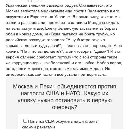
Украинская внешняя разведка радует. Оказывается, это
Москва запустила медиакампанию против Зеленского в его
окружении в Европе и на Украине. Я прямо вижу, как это мы
взяли и разворовали, прямо вот заставили Миндича сидеть
на золотом унитазе, Елену Зеленскую заставили выбирать
обои в новом доме, как Вова пытался не брать трубку, но
российская разведка говорила: "А ну быстро открыл
карманы, деньги туда давай", — засовывает, переводит! А он
кричит: "Нет, что вы делаете?", а они говорят: "Давай"! И эта
версия отлично сработает, потому что с той стороны такие
же коррупционеры, как Зеленский и его шобла. Набор воров,
негодяев и мерзавцев, с которыми мы имеем дело. Но
интересно, как сейчас они все устали притворяться...
Москва и Пекин объединяются против
наглости США и НАТО. Какую их
уловку нужно остановить в первую
очередь?
Попытки США окружить наши страны
своими ракетами