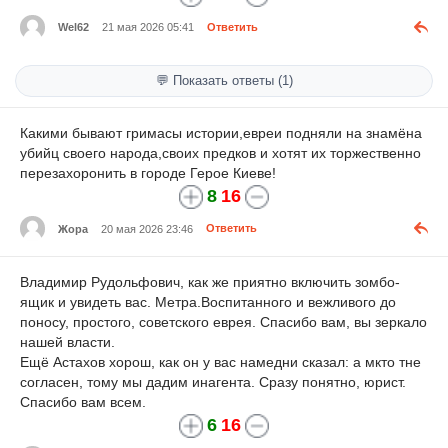
Wel62
21 мая 2026 05:41
Ответить
💬 Показать ответы (1)
Какими бывают гримасы истории,евреи подняли на знамёна
убийц своего народа,своих предков и хотят их торжественно
перезахоронить в городе Герое Киеве!
8
16
Жора
20 мая 2026 23:46
Ответить
Владимир Рудольфович, как же приятно включить зомбо-
ящик и увидеть вас. Метра.Воспитанного и вежливого до
поносу, простого, советского еврея. Спасибо вам, вы зеркало
нашей власти.
Ещё Астахов хорош, как он у вас намедни сказал: а мкто тне
согласен, тому мы дадим инагента. Сразу понятно, юрист.
Спасибо вам всем.
6
16