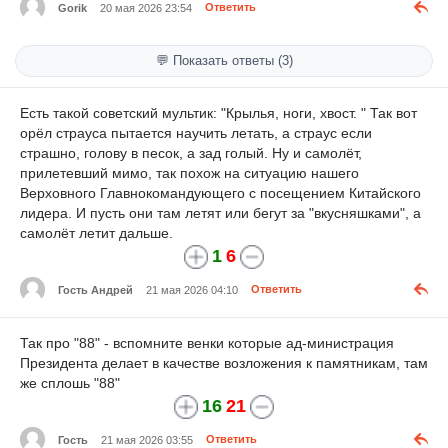
Gorik
20 мая 2026 23:54
Ответить
💬 Показать ответы (3)
Есть такой советский мультик: "Крылья, ноги, хвост. " Так вот
орёл страуса пытается научить летать, а страус если
страшно, голову в песок, а зад голый. Ну и самолёт,
прилетевший мимо, так похож на ситуацию нашего
Верховного Главнокомандующего с посещением Китайского
лидера. И пусть они там летят или бегут за "вкусняшками", а
самолёт летит дальше.
1
6
Гость Андрей
21 мая 2026 04:10
Ответить
Так про "88" - вспомните венки которые ад-министрация
Президента делает в качестве возложения к памятникам, там
же сплошь "88"
16
21
Гость
21 мая 2026 03:55
Ответить