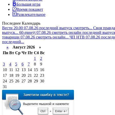
Большая игра
Время покажет
Развлекательное
Последнее
Календарь
Вести 20.00 07.08.26 последний выпуск смотреть...
Своя правда
выпуск...
60-ṃинẏƫ 07.08.26 смотреть онлайн последний выпуск.
товарищи 07.08.26 смотреть онлайн...
ЧП НТВ 07.08.26 последн
последний...
«
Август 2026 »
Пн
Вт
Ср
Чт
Пт
Сб
Вс
1
2
3
4
5
6
7
8
9
10
11
12
13
14
15
16
17
18
19
20
21
22
23
24
25
26
27
28
29
30
31