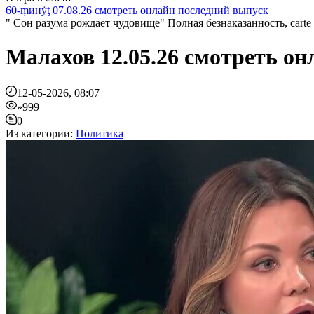
60-ṃинẏƫ 07.08.26 смотреть онлайн последний выпуск
" Сон разума рождает чудовище" Полная безнаказанность, carte 
Малахов 12.05.26 смотреть 
12-05-2026, 08:07
»999
0
Из категории:
Политика