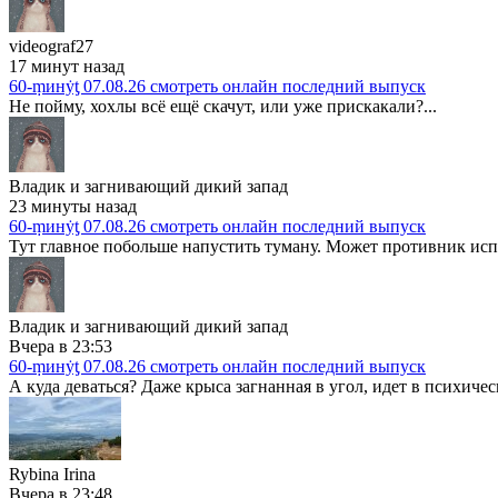
videograf27
17 минут назад
60-ṃинẏƫ 07.08.26 смотреть онлайн последний выпуск
Не пойму, хохлы всё ещё скачут, или уже прискакали?...
Владик и загнивающий дикий запад
23 минуты назад
60-ṃинẏƫ 07.08.26 смотреть онлайн последний выпуск
Тут главное побольше напустить туману. Может противник испу
Владик и загнивающий дикий запад
Вчера в 23:53
60-ṃинẏƫ 07.08.26 смотреть онлайн последний выпуск
А куда деваться? Даже крыса загнанная в угол, идет в психичес
Rybina Irina
Вчера в 23:48