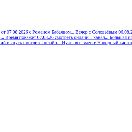
 от 07.08.2026 с Романом Бабаяном...
Вечер с Соловьёвым 06.08.2
..
Время покажет 07.08.26 смотреть онлайн 1 канал...
Большая иг
ий выпуск смотреть онлайн...
Ну-ка все вместе Народный кастинг