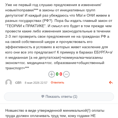
Уже не первый год слушаю предложения в изменения/
новые/поправки/*** в законы от инициативных групп
депутатов! И каждый раз убеждаюсь что МЫ и ОНИ живем в
разных государствах (РФ?). Пора бы издать главный закон от
"ТЕОРИИ к ПРАКТИКЕ". И смысл его будет в том прежде чем
провести какие либо изменения законодательные в течении
2-3 лет проверить свои предложения не на гражданах РФ а
на своей собственной шкуре и прочувствовать его
эффективность в условиях в которых живет население для
кого они все это предлагают! К примеру в бараках ЕБУРГА+з/
п медианная (а не депутатская)+коммуналка+магазины
эконом+гос. медицина+гос. образование+общественный
транспорт+***
0
0
СЁП
8 мая 2026 22:57
Ответить
💬 Показать ответы (1)
Новшество в виде утвержденной минимальной(!) оплаты
труда должен оплачивать труд тем, кому годами НЕ