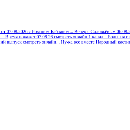
 от 07.08.2026 с Романом Бабаяном...
Вечер с Соловьёвым 06.08.2
..
Время покажет 07.08.26 смотреть онлайн 1 канал...
Большая иг
ий выпуск смотреть онлайн...
Ну-ка все вместе Народный кастинг