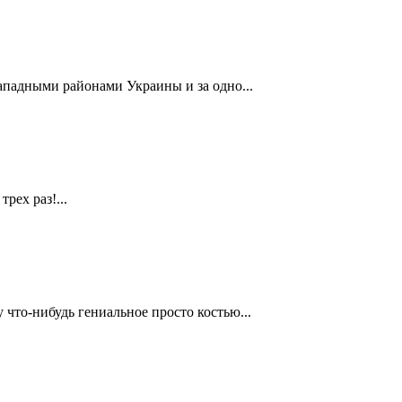
ападными районами Украины и за одно...
рех раз!...
 что-нибудь гениальное просто костью...