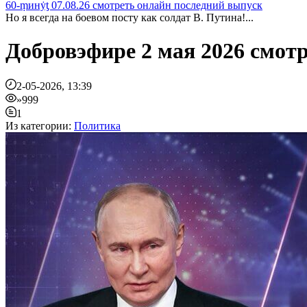
60-ṃинẏƫ 07.08.26 смотреть онлайн последний выпуск
Но я всегда на боевом посту как солдат В. Путина!...
Добровэфире 2 мая 2026 смот
2-05-2026, 13:39
»999
1
Из категории:
Политика