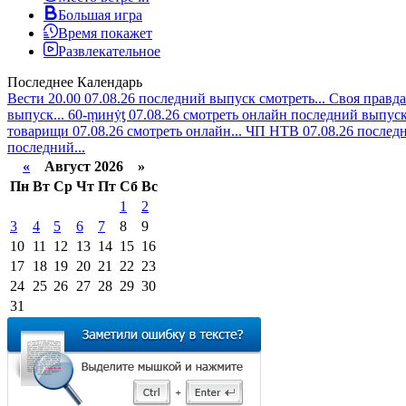
Большая игра
Время покажет
Развлекательное
Последнее
Календарь
Вести 20.00 07.08.26 последний выпуск смотреть...
Своя правда
выпуск...
60-ṃинẏƫ 07.08.26 смотреть онлайн последний выпуск.
товарищи 07.08.26 смотреть онлайн...
ЧП НТВ 07.08.26 последн
последний...
«
Август 2026 »
Пн
Вт
Ср
Чт
Пт
Сб
Вс
1
2
3
4
5
6
7
8
9
10
11
12
13
14
15
16
17
18
19
20
21
22
23
24
25
26
27
28
29
30
31