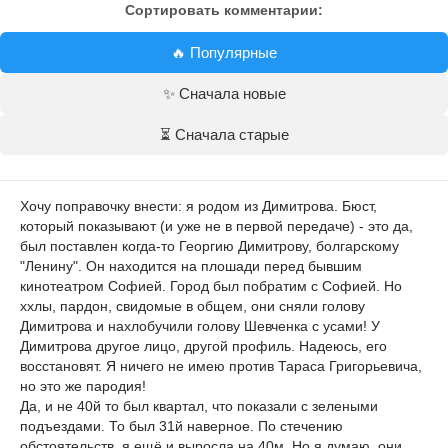
Сортировать комментарии:
🔥 Популярные
✨ Сначала новые
⏳ Сначала старые
Хочу поправочку внести: я родом из Димитрова. Бюст,
который показывают (и уже не в первой передаче) - это да,
был поставлен когда-то Георгию Димитрову, болгарскому
"Ленину". Он находится на плошади перед бывшим
кинотеатром Софией. Город был побратим с Софией. Но
ххлы, пардон, свидомые в общем, они сняли голову
Димитрова и нахлобучили голову Шевченка с усами! У
Димитрова другое лицо, другой профиль. Надеюсь, его
восстановят. Я ничего не имею против Тараса Григорьевича,
но это же пародия!
Да, и не 40й то был квартал, что показали с зелеными
подъездами. То был 31й наверное. По стечению
обстоятельств, я ещё и выросла на 40м. Но я думаю, они