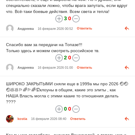
специально сказали ложно, чтобы врага запутать, если вдруг
что. Всё-таки боевые действия. Всем света и тепла!
3
0
Андреева
16 февраля 2026 00:52
Ответить
Спасибо вам за передачи на Топазе!!!
Только здесь и можем смотреть российское тв.
2
0
Андреева
16 февраля 2026 01:00
Ответить
ШИРОКО ЗАКРЫТЫМИ сняли еще в 1999а мы про 2026 🤕🤕
🤕💩💩🏳️‍🌈🏳️‍🌈🤦клоуны в общем, какие это элиты , как
НАША Власть могла с этими кааие то отношения делать
????
0
0
kostia
16 февраля 2026 08:40
Ответить
Как вы уже задолбали - сначала Венесуэлой, а теперь уже и