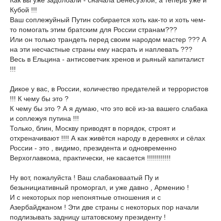
Кубой !!!
Ваш соплежуйный Путин собирается хоть как-то и хоть чем-
то помогать этим братским для России странам???
Или он только трандеть перед своим народом мастер ??? А
на эти несчастные страны ему насрать и наплевать ???
Весь в Ельцина - антисоветчик хренов и рьяный капиталист
!!!
Дикое у вас, в России, количество предателей и террористов
!!! К чему бы это ?
К чему бы это ? А я думаю, что это всё из-за вашего слабака
и соплежуя путина !!!
Только, блин, Москву приводят в порядок, строят и
отхреначивают !!!! А как живётся народу в деревнях и сёлах
России - это , видимо, президента и одновременно
Верхоглавкома, практически, не касается !!!!!!!!!!!!
Ну вот, пожалуйста ! Ваш слабаковаатый Пу и
безынициативный проморгал, и уже давно , Армению !
И с некоторых пор непонятные отношения и с
Азербайджаном ! Эти две страны с некоторых пор начали
подлизывать задницу штатовскому президенту !