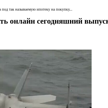
а под так называемую ипотеку на покупку...
реть онлайн сегодняшний выпус