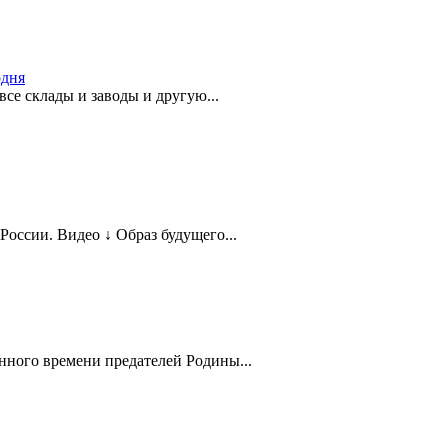
одня
се склады и заводы и другую...
оссии. Видео ↓ Образ будущего...
нного времени предателей Родины...