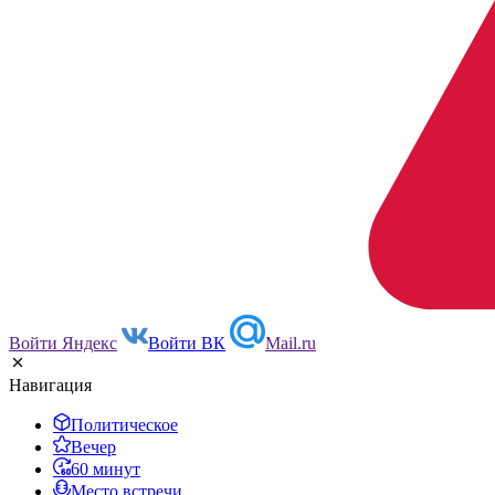
Войти Яндекс
Войти ВК
Mail.ru
Навигация
Политическое
Вечер
60 минут
Место встречи