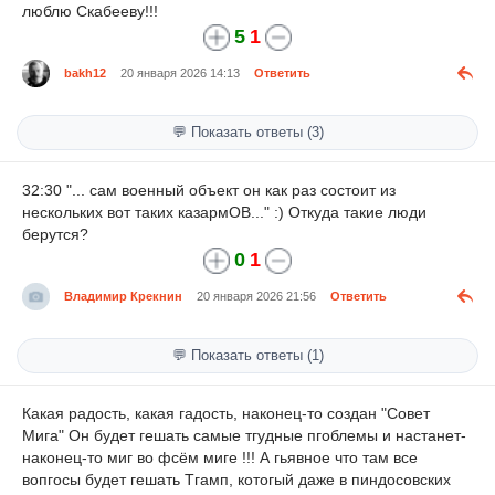
люблю Скабееву!!!
5
1
bakh12
20 января 2026 14:13
Ответить
💬 Показать ответы (3)
32:30 "... сам военный объект он как раз состоит из
нескольких вот таких казармОВ..." :) Откуда такие люди
берутся?
0
1
Владимир Крекнин
20 января 2026 21:56
Ответить
💬 Показать ответы (1)
Какая радость, какая гадость, наконец-то создан "Совет
Мига" Он будет гешать самые тгудные пгоблемы и настанет-
наконец-то миг во фсём миге !!! А гьявное что там все
вопгосы будет гешать Тгамп, котогый даже в пиндосовских