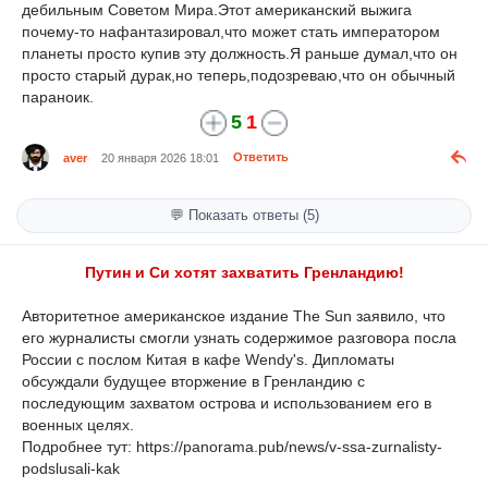
дебильным Советом Мира.Этот американский выжига
почему-то нафантазировал,что может стать императором
планеты просто купив эту должность.Я раньше думал,что он
просто старый дурак,но теперь,подозреваю,что он обычный
параноик.
5
1
aver
20 января 2026 18:01
Ответить
💬 Показать ответы (5)
Путин и Си хотят захватить Гренландию!
Авторитетное американское издание The Sun заявило, что
его журналисты смогли узнать содержимое разговора посла
России с послом Китая в кафе Wendy's. Дипломаты
обсуждали будущее вторжение в Гренландию с
последующим захватом острова и использованием его в
военных целях.
Подробнее тут: https://panorama.pub/news/v-ssa-zurnalisty-
podslusali-kak