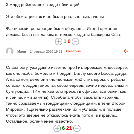
3 млрд рейхсмарок в виде облигаций
Эти облигации так и не были реально выплачены.
Фактически: репарации были обнулены. Итог: Германия
должна была выплачивать только кредиты банкирам Сша.
1
0
Манн
14 января 2026 19:31
Ответить
Слава богу, уже давно изветно про Гитлеровское жидозверьё,
как оно якобы бомбило и Лондон, Виллу своего Босса, да-да.
А на самом деле они -лондонская жи2 с гитлером, сгребала
со всех городов гейропы, своих евреев, вечно недовольных и
бунтующих... (Им не хватало кресел в офисах, все были, как
и сейчас ими заняты). Сгребала чтобы заселить израиль,
тайно создаваемый гондонцами-лондонцами, в тени Второй
Мировой. Тщательно развлекали их и ублажали, в польше,
чтобы это зверьё не отказалось ехать потом, в израиль...
Остальное, боле-менее известно.
6
21