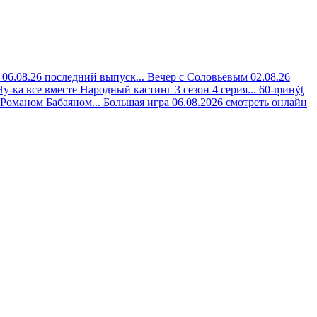
06.08.26 последний выпуск...
Вечер с Соловьёвым 02.08.26
Ну-ка все вместе Народный кастинг 3 сезон 4 серия...
60-ṃинẏƫ
 Романом Бабаяном...
Большая игра 06.08.2026 смотреть онлайн