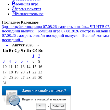
Большая игра
Время покажет
Развлекательное
Последнее
Календарь
Здравствуйте товарищи 07.08.26 смотреть онлайн...
ЧП НТВ 07.
последний выпуск...
Большая игра 07.08.2026 смотреть онлайн 
07.08.26 смотреть онлайн последний выпуск...
Полный контакт 
последний...
«
Август 2026 »
Пн
Вт
Ср
Чт
Пт
Сб
Вс
1
2
3
4
5
6
7
8
9
10
11
12
13
14
15
16
17
18
19
20
21
22
23
24
25
26
27
28
29
30
31