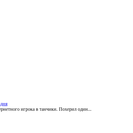
одня
рнетного игрока в танчики. Похерил один...