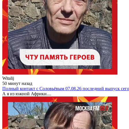
Witalij
50 минут назад
Полный контакт с Соловьёвым 07.08.26 последний выпуск сег
А я из южной Африки....