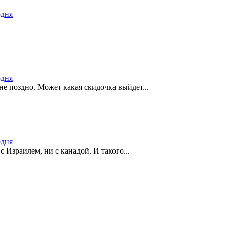
одня
одня
не поздно. Может какая скидочка выйдет...
одня
с Израилем, ни с канадой. И такого...