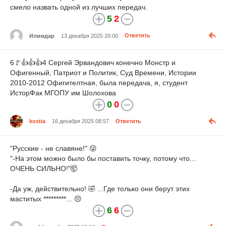
смело назвать одной из лучших передач.
5
2
Илимдар
13 декабря 2025 20:00
Ответить
6🚩👍👍👍4 Сергей Эрвандович конечно Монстр и
Офигенный, Патриот и Политик, Суд Времени, Истории
2010-2012 Офигителтная, была передача, я, студент
ИсторФак МГОПУ им Шолохова
0
0
kostia
16 декабря 2025 08:57
Ответить
"Русские - не славяне!" 😜
"-На этом можно было бы поставить точку, потому что...
ОЧЕНЬ СИЛЬНО!"🤯
-Да уж, действительно! 🤣 ...Где только они берут этих
маститых *********... 😔
6
6