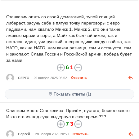
Станкевич опять со своей демагогией, тупой спящий
либераст, засунь себе в пятую точку переговоры с евро
педиками, нам хватило Минск 1, Минск 2, кто они такие,
лживые мрази и воры, а Майк как был чайником, так и
остался, идиот, учи русский, а европедики введут войска, как
НАТО, как не НАТО, нам какая разница, там и останутся, там
и закопают. Слава России и Российской армии, победа будет
за нами.
6
1
СЕРГО
29 ноября 2025 05:52
Ответить
💬 Показать ответы (1)
Слишком много Станкевича. Причём, пустого, бесполезного.
И кто его из-под суда выдернул в свое время???
7
3
Сергей.
28 ноября 2025 20:59
Ответить