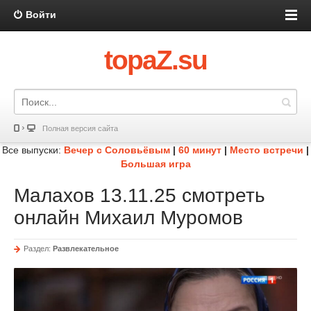
Войти
topaZ.su
Полная версия сайта
Все выпуски:
Вечер с Соловьёвым
|
60 минут
|
Место встречи
|
Большая игра
Малахов 13.11.25 смотреть
онлайн Михаил Муромов
Раздел:
Развлекательное