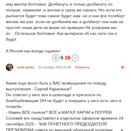
ему вектор болтовни .Долбануть и только долбануть по
польше ,германии ,и англии и сразу же сказать Что если кто
рыпнется будет тоже самое будет нам ,но и они все погибнут
желаю им рая ,если не долбанём мы а долбанут они нам не
простят наши дети ни внуки ни правнуки.Не уговорим мы
их....Остальное болтовня .Как вытирали об нас ноги так и
будут.
А Россия как всегда сцыкнет
6
16
vitali.senko
25 октября 2025 22:06
Ответить
Какие еще могут быть у ВАС возмущения по поводу
выступления - Сергей Караганов?
Он ответил у него все в шоколаде и прятаться по
бомбоубежищам ОН не будет а покушать у него есть чего в
погребе.
- Намек ВСЕ поняли? ВСЕ в МАГАЗ! ХАРЧИ в ПОГРЕБ!
Соловей его представлял в отдельном эфирном времени 24
сентября 2025 - "КАК ПОЧЕТНОГО ПРЕДСЕДАТЕЛЯ
ПРЕЗИДИУМА совета по внешней оборонной политики ..... и