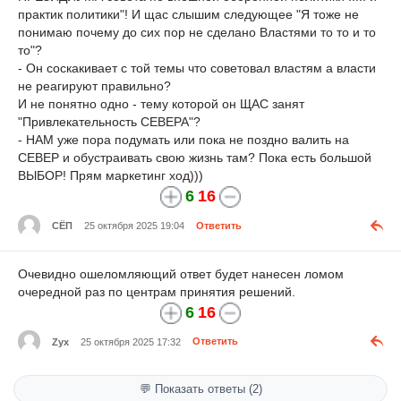
практик политики"! И щас слышим следующее "Я тоже не
понимаю почему до сих пор не сделано Властями то то и то
то"?
- Он соскакивает с той темы что советовал властям а власти
не реагируют правильно?
И не понятно одно - тему которой он ЩАС занят
"Привлекательность СЕВЕРА"?
- НАМ уже пора подумать или пока не поздно валить на
СЕВЕР и обустраивать свою жизнь там? Пока есть большой
ВЫБОР! Прям маркетинг ход)))
6
16
СЁП
25 октября 2025 19:04
Ответить
Очевидно ошеломляющий ответ будет нанесен ломом
очередной раз по центрам принятия решений.
6
16
Zyx
25 октября 2025 17:32
Ответить
💬 Показать ответы (2)