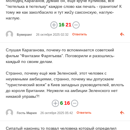
Молодец Караганов, думаю он, ещё круче Куликова, всё
"тютелька в тютельку" каждое слово как печать - гранитом! К
тому же как заколбасило и тут жи2у саксонскую, наглую-
наглую.
16
21
Бумеранг
26 октября 2025 02:32
Ответить
Слушая Караганова, почему-то вспоминается советский
фильм "Фантазии Фарятьева". Поговорили и разошлись-
каждый по своим делам.
Странно, почему ещё жив Зеленский, этот человек с
неуемными амбициями, странно, почему мы допускаем
"туристический вояж" в Киев западных руководителей, вплоть
до короля Британии. Неужели на амбиции Зеленского нет
никакой управы?!
6
16
Гость Мария
26 октября 2025 05:42
Ответить
Сипатый наконец то позвал человека который определил