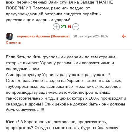
всех, перечисленных Вами случая на Западе "НАМ НЕ
ПОВЕРИЛИ"! Поэтому, рано или поздно, от
предупреждающей риторики придется перейти к
упреждающим ядерным ударам!
21
6
иеромонах Арсений (Железнов)
28 сентября 2024 16:32
Ответить
Если бить, то бить групповыми ударами по тем странам,
которые пичкают Украину различными вооружениями и
снарядами к ним.
А инфраструктуру Украины разрушать и разрушать !!!
Столько различных заводов на Украине - сталеплавильных,
трубопрокатных, рельсопрокатных, механических, заводов
по производству задвижек, автомобилестроительных,
танкостроительных и т.д., в цехах которых 100% производят и
снаряды, и дроны ! Этих цехов не должно быть - они должны
быть уничтожены !!!
Юсин ! А Караганов что, экстрасенс, предсказатель,
прорицатель? Откуда он может знать, будет война между