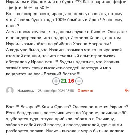
Израилем и Ираном или не будет ??? Как говорится, фифти
-фифти, 50% на 50 % !
Вот -вот, скорее всего, иранцы не полезут воевать, потому
что Израиль будет тогда 100% бомбить и Иран ! А оно ему
надо ?
Акела промахнулся - я в данном случае о Ливане. Они даже
и не подозревали, что подорвут Исмаила Ханию, а потом
Израиль замахнётся на убийство Хасана Насраллы !
А ведь уже было, что Израиль взрывал что-то на иранской
атомной станции, так что печальный опыт израильских
обстрелов у Ирана есть !!! Будем надеяться, что Израиль
заткнёт всех своих выскочек-соседей навсегда и мир
воцарится на весь Ближний Восток !!!
21
16
Наталина.
28 сентября 2024 23:58
Ответить
Вася!!! Вакаров!!! Какая Одесса? Одесса останется Украине?
Если бандеровцы, расселившиеся по Украине, начиная с 90-
х, уберутся туда, откуда прибыли, обратно в Галичину,
забрав с собой свой послед и последователей, где с ними
разберутся поляки. Иначе - выхода к морю быть не должно.