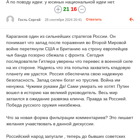
А по поводу идеи: у юсиных национальной идеи нет.
21
16
Гость Сергей
28 сентября 2024 20:41
Ответить
Караганов один из сильнейших стратегов России. Он
понимает что запад после поражения во Второй Мировой
войне перетянули США и Британию на строну европейцев
чья банда позорно сбежала с фронта. Сегодня
последователи Гитлера уверены что перевес в военной силе
на их стороне. Надеясь что эта попытка захватить кладовую
планету им удастся. Россия обеспечила свою надежную
безопасность. Запад силен богат но труслив. Война им
ненужна. Чужими руками Да! Сами умирать не хотят. Путин
вошел в историю как великий руководитель. Весь мир
затаился в ожидание развязка клинча. Правда за Россией.
Победа русского оружия неизбежна.
Что за новая форма фильтрации комментариев? Это лишает
желания учавствовать в данной дискуссии.
Российский народ запугали , теперь до бывших советских