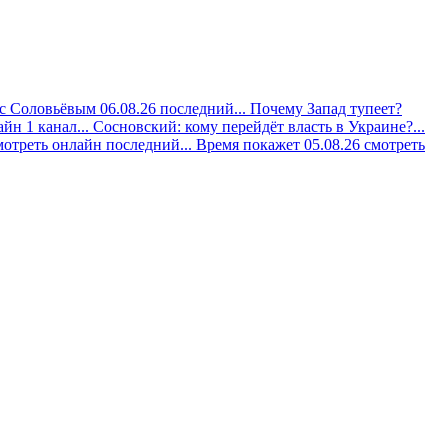
с Соловьёвым 06.08.26 последний...
Почему Запад тупеет?
йн 1 канал...
Сосновский: кому перейдёт власть в Украине?...
мотреть онлайн последний...
Время покажет 05.08.26 смотреть