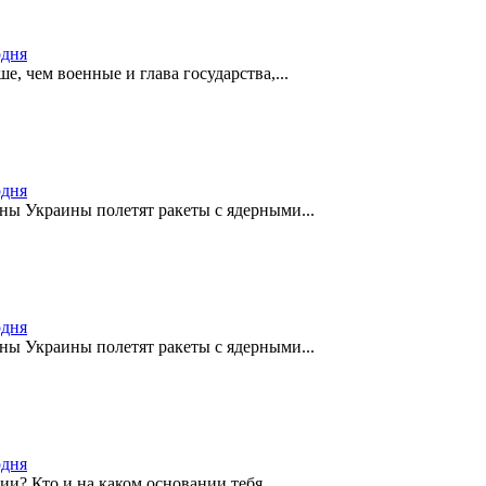
одня
е, чем военные и глава государства,...
одня
оны Украины полетят ракеты с ядерными...
одня
оны Украины полетят ракеты с ядерными...
одня
ии? Кто и на каком основании тебя...