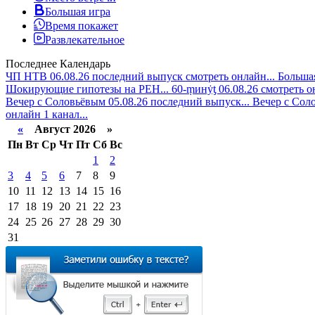
Большая игра
Время покажет
Развлекательное
Последнее
Календарь
ЧП НТВ 06.08.26 последний выпуск смотреть онлайн...
Большая
Шокирующие гипотезы на РЕН...
60-ṃинẏƫ 06.08.26 смотреть 
Вечер с Соловьёвым 05.08.26 последний выпуск...
Вечер с Соло
онлайн 1 канал...
«
Август 2026 »
Пн
Вт
Ср
Чт
Пт
Сб
Вс
1
2
3
4
5
6
7
8
9
10
11
12
13
14
15
16
17
18
19
20
21
22
23
24
25
26
27
28
29
30
31