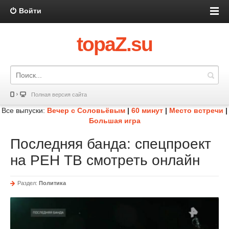
Войти
topaZ.su
Полная версия сайта
Все выпуски:
Вечер с Соловьёвым
|
60 минут
|
Место встречи
|
Большая игра
Последняя банда: спецпроект
на РЕН ТВ смотреть онлайн
Раздел:
Политика