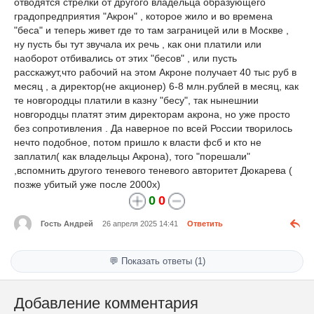
отводятся стрелки от другого владельца образующего
градопредприятия "Акрон" , которое жило и во времена
"беса" и теперь живет где то там заграницей или в Москве ,
ну пусть бы тут звучала их речь , как они платили или
наоборот отбивались от этих "бесов" , или пусть
расскажут,что рабочий на этом Акроне получает 40 тыс руб в
месяц , а директор(не акционер) 6-8 млн.рублей в месяц, как
те новгородцы платили в казну "бесу", так нынешнии
новгородцы платят этим директорам акрона, но уже просто
без сопротивления . Да наверное по всей России творилось
нечто подобное, потом пришло к власти фсб и кто не
заплатил( как владельцы Акрона), того "порешали"
,вспомнить другого теневого теневого авторитет Дюкарева (
позже убитый уже после 2000х)
0
0
Гость Андрей
26 апреля 2025 14:41
Ответить
💬 Показать ответы (1)
Добавление комментария