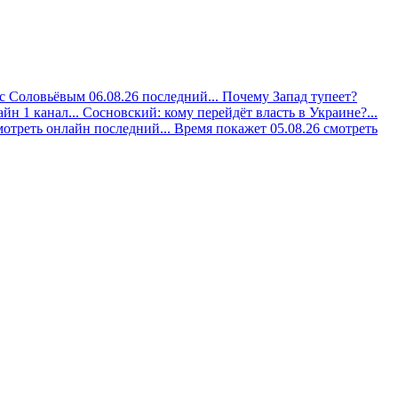
с Соловьёвым 06.08.26 последний...
Почему Запад тупеет?
йн 1 канал...
Сосновский: кому перейдёт власть в Украине?...
мотреть онлайн последний...
Время покажет 05.08.26 смотреть