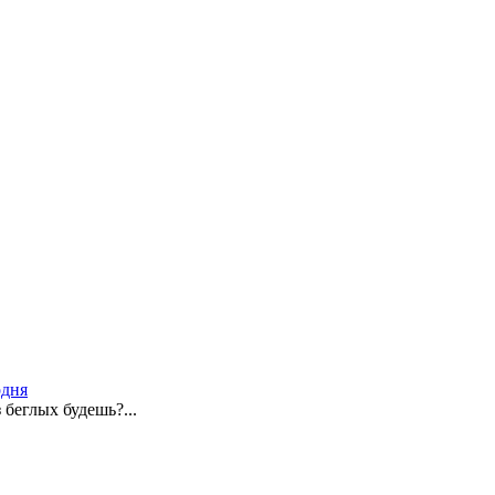
одня
 беглых будешь?...