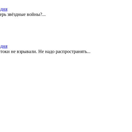
одня
ерь звёздные войны?...
одня
оки не взрывали. Не надо распространять...