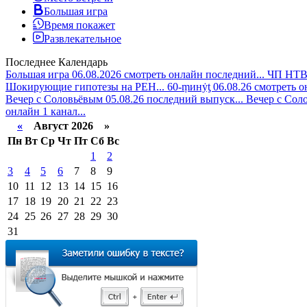
Большая игра
Время покажет
Развлекательное
Последнее
Календарь
Большая игра 06.08.2026 смотреть онлайн последний...
ЧП НТВ 
Шокирующие гипотезы на РЕН...
60-ṃинẏƫ 06.08.26 смотреть 
Вечер с Соловьёвым 05.08.26 последний выпуск...
Вечер с Соло
онлайн 1 канал...
«
Август 2026 »
Пн
Вт
Ср
Чт
Пт
Сб
Вс
1
2
3
4
5
6
7
8
9
10
11
12
13
14
15
16
17
18
19
20
21
22
23
24
25
26
27
28
29
30
31