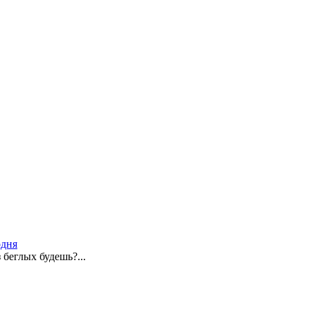
одня
 беглых будешь?...