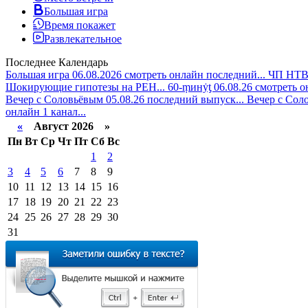
Большая игра
Время покажет
Развлекательное
Последнее
Календарь
Большая игра 06.08.2026 смотреть онлайн последний...
ЧП НТВ 
Шокирующие гипотезы на РЕН...
60-ṃинẏƫ 06.08.26 смотреть 
Вечер с Соловьёвым 05.08.26 последний выпуск...
Вечер с Соло
онлайн 1 канал...
«
Август 2026 »
Пн
Вт
Ср
Чт
Пт
Сб
Вс
1
2
3
4
5
6
7
8
9
10
11
12
13
14
15
16
17
18
19
20
21
22
23
24
25
26
27
28
29
30
31