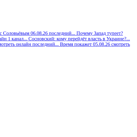
с Соловьёвым 06.08.26 последний...
Почему Запад тупеет?
йн 1 канал...
Сосновский: кому перейдёт власть в Украине?...
мотреть онлайн последний...
Время покажет 05.08.26 смотреть