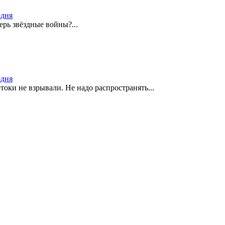
одня
ерь звёздные войны?...
одня
оки не взрывали. Не надо распространять...